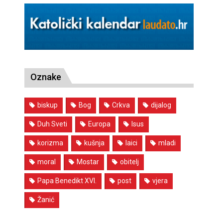
Oznake
biskup
Bog
Crkva
dijalog
Duh Sveti
Europa
Isus
korizma
kušnja
laici
mladi
moral
Mostar
obitelj
Papa Benedikt XVI.
post
vjera
Žanić