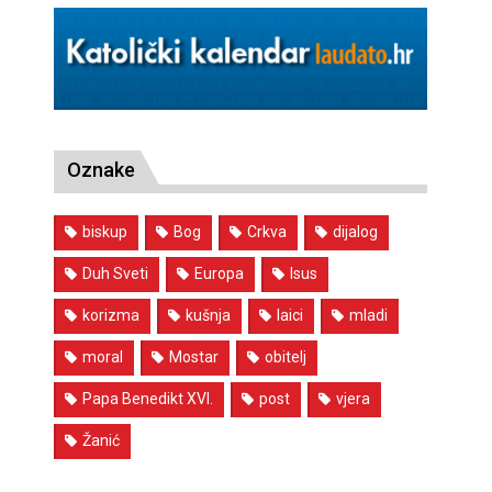
Oznake
biskup
Bog
Crkva
dijalog
Duh Sveti
Europa
Isus
korizma
kušnja
laici
mladi
moral
Mostar
obitelj
Papa Benedikt XVI.
post
vjera
Žanić