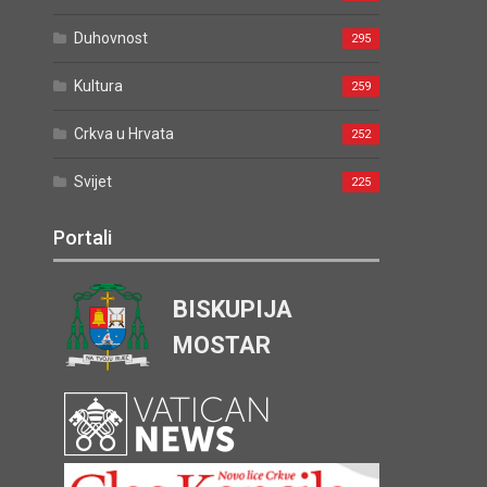
Duhovnost
295
Kultura
259
Crkva u Hrvata
252
Svijet
225
Portali
BISKUPIJA
MOSTAR