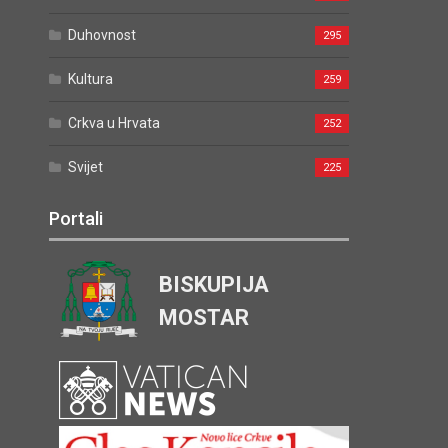
Duhovnost
295
Kultura
259
Crkva u Hrvata
252
Svijet
225
Portali
BISKUPIJA
MOSTAR