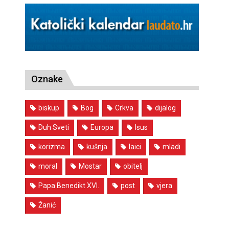
Oznake
biskup
Bog
Crkva
dijalog
Duh Sveti
Europa
Isus
korizma
kušnja
laici
mladi
moral
Mostar
obitelj
Papa Benedikt XVI.
post
vjera
Žanić