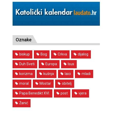
Oznake
biskup
Bog
Crkva
dijalog
Duh Sveti
Europa
Isus
korizma
kušnja
laici
mladi
moral
Mostar
obitelj
Papa Benedikt XVI.
post
vjera
Žanić