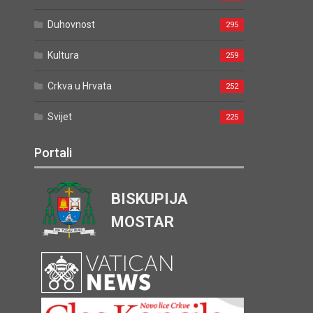
Duhovnost
295
Kultura
259
Crkva u Hrvata
252
Svijet
225
Portali
BISKUPIJA
MOSTAR