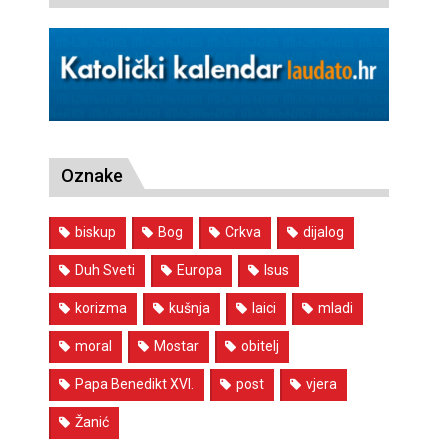
Oznake
biskup
Bog
Crkva
dijalog
Duh Sveti
Europa
Isus
korizma
kušnja
laici
mladi
moral
Mostar
obitelj
Papa Benedikt XVI.
post
vjera
Žanić