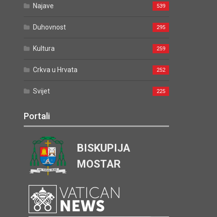
Najave
539
Duhovnost
295
Kultura
259
Crkva u Hrvata
252
Svijet
225
Portali
BISKUPIJA
MOSTAR