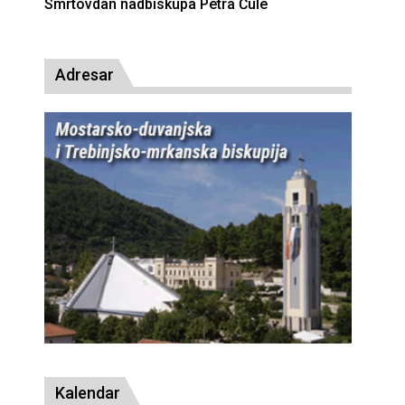
Deseta obljetnica poništenja komunističke
presude bl. Alojziju Stepincu
Adresar
Kalendar