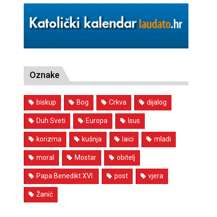
Oznake
biskup
Bog
Crkva
dijalog
Duh Sveti
Europa
Isus
korizma
kušnja
laici
mladi
moral
Mostar
obitelj
Papa Benedikt XVI.
post
vjera
Žanić