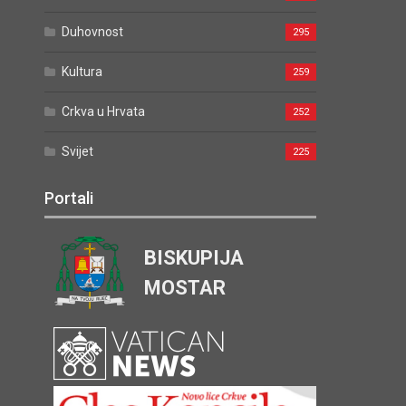
Duhovnost
295
Kultura
259
Crkva u Hrvata
252
Svijet
225
Portali
BISKUPIJA
MOSTAR