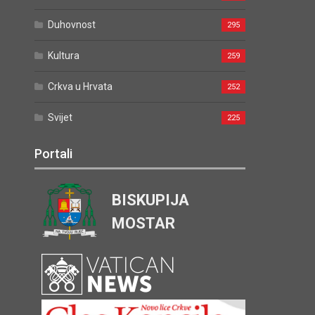
Duhovnost
295
Kultura
259
Crkva u Hrvata
252
Svijet
225
Portali
BISKUPIJA
MOSTAR