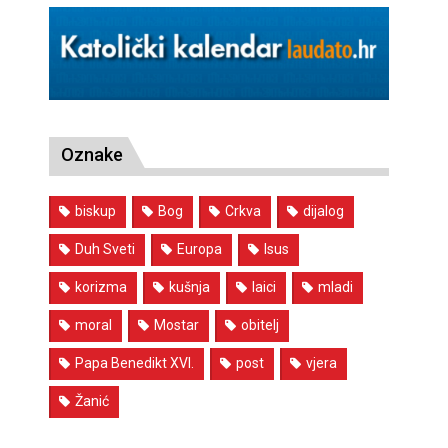
Oznake
biskup
Bog
Crkva
dijalog
Duh Sveti
Europa
Isus
korizma
kušnja
laici
mladi
moral
Mostar
obitelj
Papa Benedikt XVI.
post
vjera
Žanić