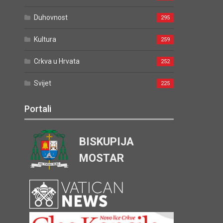
Duhovnost
295
Kultura
259
Crkva u Hrvata
252
Svijet
225
Portali
BISKUPIJA
MOSTAR