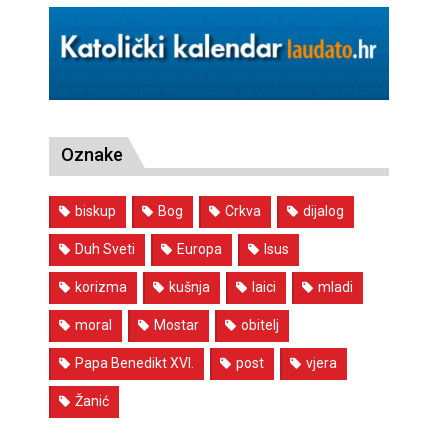
Oznake
biskup
Bog
Crkva
dijalog
Duh Sveti
Europa
Isus
korizma
kušnja
laici
mladi
moral
Mostar
obitelj
Papa Benedikt XVI.
post
vjera
Žanić