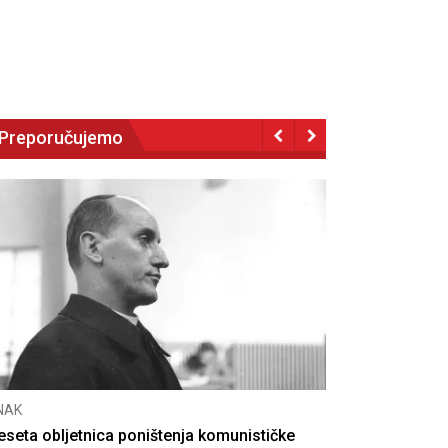
Preporučujemo
NAK
eseta obljetnica poništenja komunističke