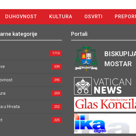
DUHOVNOST
KULTURA
OSVRTI
PREPOR
arne kategorije
Portali
BISKUPIJ
1710
MOSTAR
ave
539
ovnost
295
ura
259
a u Hrvata
252
et
225