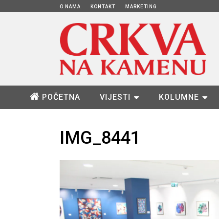
O NAMA
KONTAKT
MARKETING
POČETNA
VIJESTI
KOLUMNE
IMG_8441