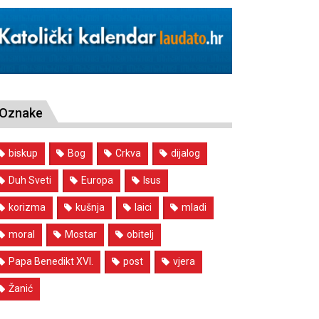
Oznake
biskup
Bog
Crkva
dijalog
Duh Sveti
Europa
Isus
korizma
kušnja
laici
mladi
moral
Mostar
obitelj
Papa Benedikt XVI.
post
vjera
Žanić