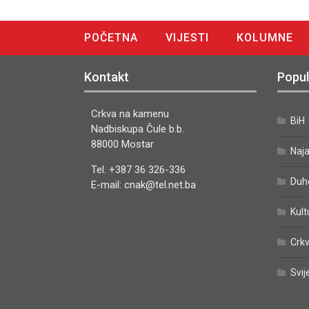
POČETNA
VIJESTI
KOLUMNE
DIGITALNO IZDANJE
Kontakt
Popul
Crkva na kamenu
BiH
Nadbiskupa Čule b.b.
88000 Mostar
Naj
Tel. +387 36 326-336
Duh
E-mail: cnak@tel.net.ba
Kult
Crkv
Svij