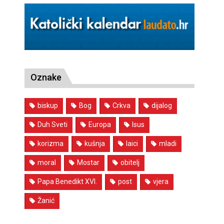
Oznake
biskup
Bog
Crkva
dijalog
Duh Sveti
Europa
Isus
korizma
kušnja
laici
mladi
moral
Mostar
obitelj
Papa Benedikt XVI.
post
vjera
Žanić