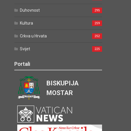
Duhovnost
295
Kultura
259
Crkva u Hrvata
252
Svijet
225
Portali
BISKUPIJA
MOSTAR