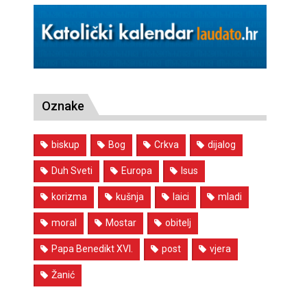
Oznake
biskup
Bog
Crkva
dijalog
Duh Sveti
Europa
Isus
korizma
kušnja
laici
mladi
moral
Mostar
obitelj
Papa Benedikt XVI.
post
vjera
Žanić