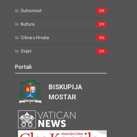
Duhovnost
295
Kultura
259
Crkva u Hrvata
252
Svijet
225
Portali
BISKUPIJA
MOSTAR