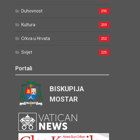
Duhovnost
295
Kultura
259
Crkva u Hrvata
252
Svijet
225
Portali
BISKUPIJA
MOSTAR