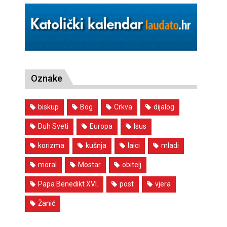
Oznake
biskup
Bog
Crkva
dijalog
Duh Sveti
Europa
Isus
korizma
kušnja
laici
mladi
moral
Mostar
obitelj
Papa Benedikt XVI.
post
vjera
Žanić