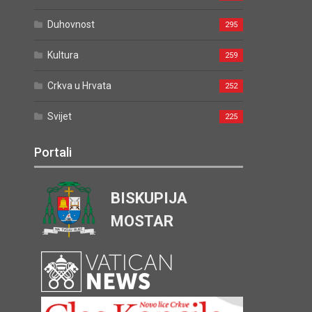
Duhovnost
295
Kultura
259
Crkva u Hrvata
252
Svijet
225
Portali
BISKUPIJA
MOSTAR