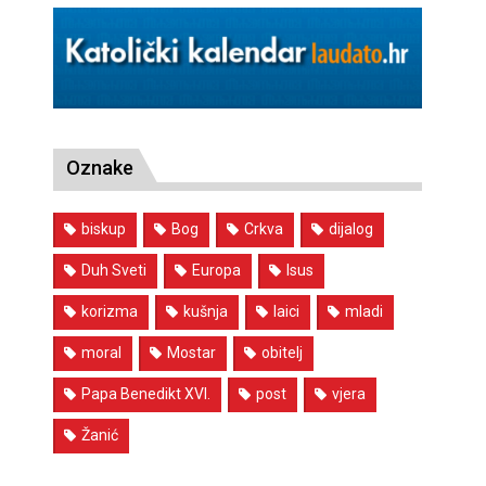
Oznake
biskup
Bog
Crkva
dijalog
Duh Sveti
Europa
Isus
korizma
kušnja
laici
mladi
moral
Mostar
obitelj
Papa Benedikt XVI.
post
vjera
Žanić