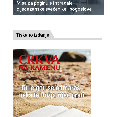
Misa za poginule i stradale
dijecezanske svećenike i bogoslove
Tiskano izdanje