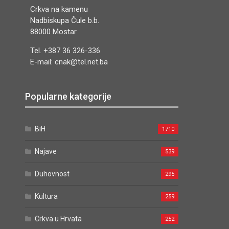
Crkva na kamenu
Nadbiskupa Čule b.b.
88000 Mostar
Tel. +387 36 326-336
E-mail: cnak@tel.net.ba
Popularne kategorije
BiH
1710
Najave
539
Duhovnost
295
Kultura
259
Crkva u Hrvata
252