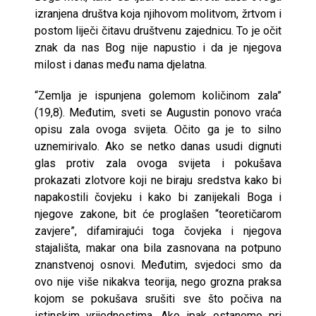
izranjena društva koja njihovom molitvom, žrtvom i
postom liječi čitavu društvenu zajednicu. To je očit
znak da nas Bog nije napustio i da je njegova
milost i danas među nama djelatna.
“Zemlja je ispunjena golemom količinom zala”
(19,8). Međutim, sveti se Augustin ponovo vraća
opisu zala ovoga svijeta. Očito ga je to silno
uznemirivalo. Ako se netko danas usudi dignuti
glas protiv zala ovoga svijeta i pokušava
prokazati zlotvore koji ne biraju sredstva kako bi
napakostili čovjeku i kako bi zanijekali Boga i
njegove zakone, bit će proglašen “teoretičarom
zavjere”, difamirajući toga čovjeka i njegova
stajališta, makar ona bila zasnovana na potpuno
znanstvenoj osnovi. Međutim, svjedoci smo da
ovo nije više nikakva teorija, nego grozna praksa
kojom se pokušava srušiti sve što počiva na
istinskim vrijednostima. Ako ipak ostanemo pri