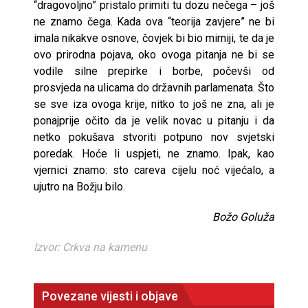
“dragovoljno” pristalo primiti tu dozu nečega – još
ne znamo čega. Kada ova “teorija zavjere” ne bi
imala nikakve osnove, čovjek bi bio mirniji, te da je
ovo prirodna pojava, oko ovoga pitanja ne bi se
vodile silne prepirke i borbe, počevši od
prosvjeda na ulicama do državnih parlamenata. Što
se sve iza ovoga krije, nitko to još ne zna, ali je
ponajprije očito da je velik novac u pitanju i da
netko pokušava stvoriti potpuno nov svjetski
poredak. Hoće li uspjeti, ne znamo. Ipak, kao
vjernici znamo: sto careva cijelu noć vijećalo, a
ujutro na Božju bilo.
Božo Goluža
Izvor: Crkva na kamenu
Povezane vijesti i objave