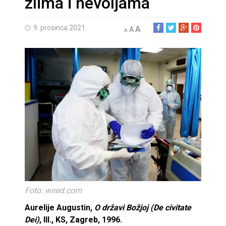
zlima i nevoljama
9. prosinca 2021.
A
A
A
Foto: wired.com
Aurelije Augustin,
O državi Božjoj (De civitate
Dei)
, III., KS, Zagreb, 1996.