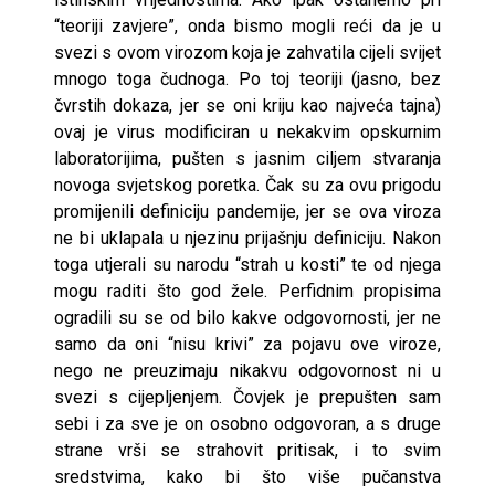
“teoriji zavjere”, onda bismo mogli reći da je u
svezi s ovom virozom koja je zahvatila cijeli svijet
mnogo toga čudnoga. Po toj teoriji (jasno, bez
čvrstih dokaza, jer se oni kriju kao najveća tajna)
ovaj je virus modificiran u nekakvim opskurnim
laboratorijima, pušten s jasnim ciljem stvaranja
novoga svjetskog poretka. Čak su za ovu prigodu
promijenili definiciju pandemije, jer se ova viroza
ne bi uklapala u njezinu prijašnju definiciju. Nakon
toga utjerali su narodu “strah u kosti” te od njega
mogu raditi što god žele. Perfidnim propisima
ogradili su se od bilo kakve odgovornosti, jer ne
samo da oni “nisu krivi” za pojavu ove viroze,
nego ne preuzimaju nikakvu odgovornost ni u
svezi s cijepljenjem. Čovjek je prepušten sam
sebi i za sve je on osobno odgovoran, a s druge
strane vrši se strahovit pritisak, i to svim
sredstvima, kako bi što više pučanstva