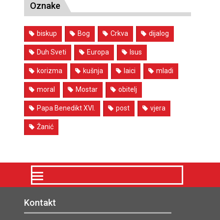
Oznake
biskup
Bog
Crkva
dijalog
Duh Sveti
Europa
Isus
korizma
kušnja
laici
mladi
moral
Mostar
obitelj
Papa Benedikt XVI.
post
vjera
Žanić
Kontakt