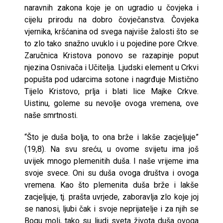
naravnih zakona koje je on ugradio u čovjeka i
cijelu prirodu na dobro čovječanstva. Čovjeka
vjernika, kršćanina od svega najviše žalosti što se
to zlo tako snažno uvuklo i u pojedine pore Crkve.
Zaručnica Kristova ponovo se razapinje poput
njezina Osnivača i Učitelja. Ljudski element u Crkvi
popušta pod udarcima sotone i nagrđuje Mistično
Tijelo Kristovo, prlja i blati lice Majke Crkve.
Uistinu, goleme su nevolje ovoga vremena, ove
naše smrtnosti.
“Što je duša bolja, to ona brže i lakše zacjeljuje”
(19,8). Na svu sreću, u ovome svijetu ima još
uvijek mnogo plemenitih duša. I naše vrijeme ima
svoje svece. Oni su duša ovoga društva i ovoga
vremena. Kao što plemenita duša brže i lakše
zacjeljuje, tj. prašta uvrjede, zaboravlja zlo koje joj
se nanosi, ljubi čak i svoje neprijatelje i za njih se
Bogu moli, tako su ljudi sveta života duša ovoga