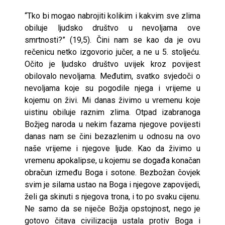
“Tko bi mogao nabrojiti kolikim i kakvim sve zlima
obiluje ljudsko društvo u nevoljama ove
smrtnosti?” (19,5). Čini nam se kao da je ovu
rečenicu netko izgovorio jučer, a ne u 5. stoljeću.
Očito je ljudsko društvo uvijek kroz povijest
obilovalo nevoljama. Međutim, svatko svjedoči o
nevoljama koje su pogodile njega i vrijeme u
kojemu on živi. Mi danas živimo u vremenu koje
uistinu obiluje raznim zlima. Otpad izabranoga
Božjeg naroda u nekim fazama njegove povijesti
danas nam se čini bezazlenim u odnosu na ovo
naše vrijeme i njegove ljude. Kao da živimo u
vremenu apokalipse, u kojemu se događa konačan
obračun između Boga i sotone. Bezbožan čovjek
svim je silama ustao na Boga i njegove zapovijedi,
želi ga skinuti s njegova trona, i to po svaku cijenu.
Ne samo da se niječe Božja opstojnost, nego je
gotovo čitava civilizacija ustala protiv Boga i