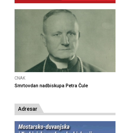
CNAK
Deseta obljetnica poništenja komunističke
presude bl. Alojziju Stepincu
Adresar