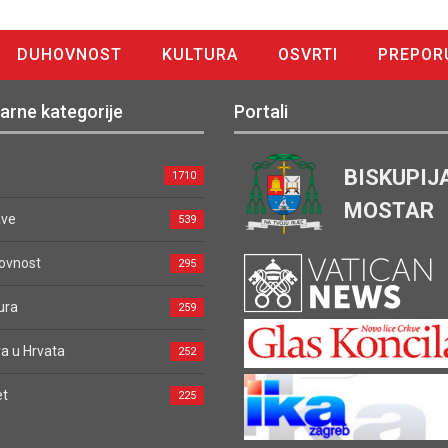
DUHOVNOST
KULTURA
OSVRTI
PREPOR
arne kategorije
Portali
BISKUPIJ
1710
MOSTAR
ave
539
ovnost
295
ura
259
a u Hrvata
252
et
225