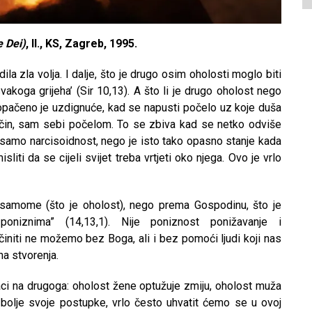
e Dei)
, II., KS, Zagreb, 1995.
ila zla volja. I dalje, što je drugo osim oholosti moglo biti
akoga grijeha’ (Sir 10,13). A što li je drugo oholost nego
pačeno je uzdignuće, kad se napusti počelo uz koje duša
način, sam sebi počelom. To se zbiva kad se netko odviše
u samo narcisoidnost, nego je isto tako opasno stanje kada
iti da se cijeli svijet treba vrtjeti oko njega. Ovo je vrlo
i samome (što je oholost), nego prema Gospodinu, što je
oniznima” (14,13,1). Nije poniznost ponižavanje i
činiti ne možemo bez Boga, ali i bez pomoći ljudi koji nas
na stvorenja.
baci na drugoga: oholost žene optužuje zmiju, oholost muža
bolje svoje postupke, vrlo često uhvatit ćemo se u ovoj