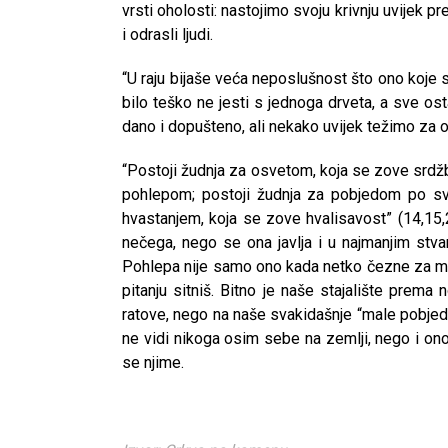
vrsti oholosti: nastojimo svoju krivnju uvijek 
i odrasli ljudi.
“U raju bijaše veća neposlušnost što ono koje s
bilo teško ne jesti s jednoga drveta, a sve o
dano i dopušteno, ali nekako uvijek težimo za o
“Postoji žudnja za osvetom, koja se zove srdž
pohlepom; postoji žudnja za pobjedom po sva
hvastanjem, koja se zove hvalisavost” (14,15
nečega, nego se ona javlja i u najmanjim stva
Pohlepa nije samo ono kada netko čezne za mil
pitanju sitniš. Bitno je naše stajalište pre
ratove, nego na naše svakidašnje “male pobjed
ne vidi nikoga osim sebe na zemlji, nego i ono
se njime.
CNAK
Kad se nasilje pretvara u optužnicu