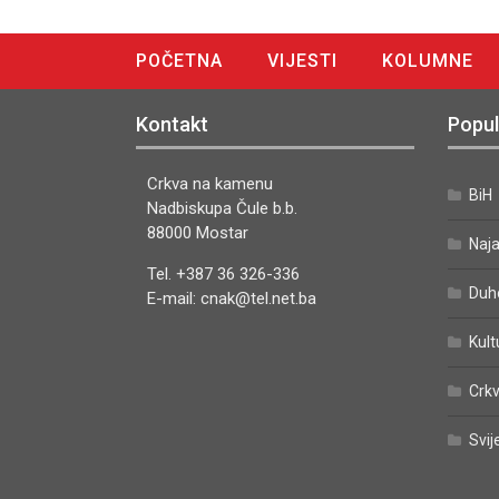
POČETNA
VIJESTI
KOLUMNE
DIGITALNO IZDANJE
Kontakt
Popul
Crkva na kamenu
BiH
Nadbiskupa Čule b.b.
88000 Mostar
Naj
Tel. +387 36 326-336
Duh
E-mail: cnak@tel.net.ba
Kult
Crkv
Svij