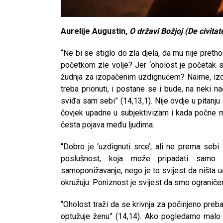
Aurelije Augustin,
O državi Božjoj (De civitat
“Ne bi se stiglo do zla djela, da mu nije prethod
početkom zle volje? Jer ‘oholost je početak sv
žudnja za izopačenim uzdignućem? Naime, izo
treba prionuti, i postane se i bude, na neki 
sviđa sam sebi” (14,13,1). Nije ovdje u pitanj
čovjek upadne u subjektivizam i kada počne misl
česta pojava među ljudima.
“Dobro je ‘uzdignuti srce’, ali ne prema seb
poslušnost, koja može pripadati samo p
samoponižavanje, nego je to svijest da ništa u
okružuju. Poniznost je svijest da smo ograniče
“Oholost traži da se krivnja za počinjeno pre
optužuje ženu” (14,14). Ako pogledamo malo 