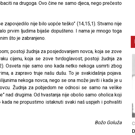
prebaciti na drugoga. Ovo čine ne samo djeca, nego prečesto
e zapovjedilo nije bilo uopće teško” (14,15,1). Stvarno nije
stalo prvim ljudima bijaše dopušteno. I nama je mnogo toga
nim što je zabranjeno.
bom; postoji žudnja za posjedovanjem novca, koja se zove
ku cijenu, koja se zove tvrdoglavost; postoji žudnja za
,2). Osveta nije samo ono kada netko nekoga usmrti zbog
rima, a zapravo truje našu dušu. To je svakidašnja pojava.
ijunima nekoga novca, nego se ona može javiti i kada je u
ma novcu. Žudnja za pobjedom ne odnosi se samo na velike
e” nad drugima. Od hvastanja nije obolio samo oholica koji
 kada ne propustimo istaknuti svaki naš uspjeh i pohvaliti
Božo Goluža
CNAK
C
Smrtovdan nadbiskupa Petra Čule
D