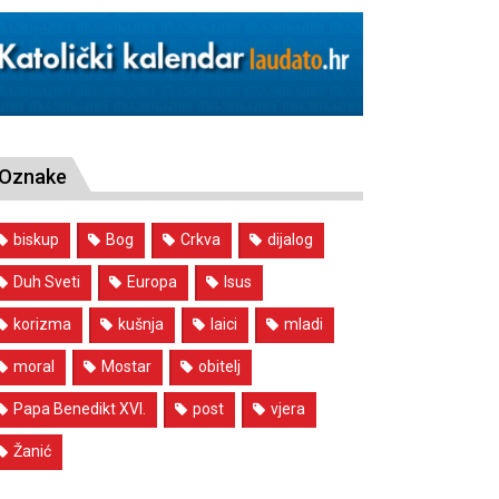
Oznake
biskup
Bog
Crkva
dijalog
Duh Sveti
Europa
Isus
korizma
kušnja
laici
mladi
moral
Mostar
obitelj
Papa Benedikt XVI.
post
vjera
Žanić