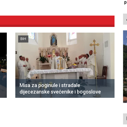
p
BiH
Misa za poginule i stradale
dijecezanske svećenike i bogoslove