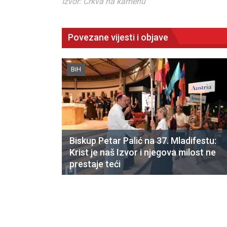
Izvor: Crkva na kamenu
Povezane vijesti i objave
BiH
Biskup Petar Palić na 37. Mladifestu:
Krist je naš Izvor i njegova milost ne
prestaje teći