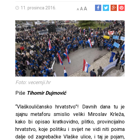
11. prosinca 2016.
A
A
A
Foto: vecernji.hr
Piše
Tihomir Dujmović
“Vlaškouličansko hrvatstvo”! Davnih dana tu je
sjajnu metaforu smislio veliki Miroslav Krleža,
kako bi opisao kratkovidno, plitko, provincijalno
hrvatstvo, koje politiku i svijet ne vidi niti poima
dalje od zagrebačke Vlaške ulice, i taj je pojam,