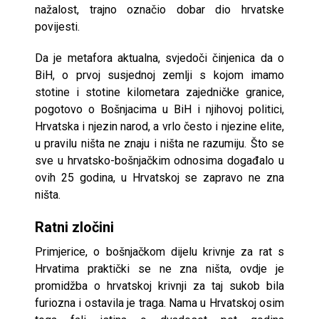
nažalost, trajno označio dobar dio hrvatske
povijesti.
Da je metafora aktualna, svjedoči činjenica da o
BiH, o prvoj susjednoj zemlji s kojom imamo
stotine i stotine kilometara zajedničke granice,
pogotovo o Bošnjacima u BiH i njihovoj politici,
Hrvatska i njezin narod, a vrlo često i njezine elite,
u pravilu ništa ne znaju i ništa ne razumiju. Što se
sve u hrvatsko-bošnjačkim odnosima događalo u
ovih 25 godina, u Hrvatskoj se zapravo ne zna
ništa.
Ratni zločini
Primjerice, o bošnjačkom dijelu krivnje za rat s
Hrvatima praktički se ne zna ništa, ovdje je
promidžba o hrvatskoj krivnji za taj sukob bila
furiozna i ostavila je traga. Nama u Hrvatskoj osim