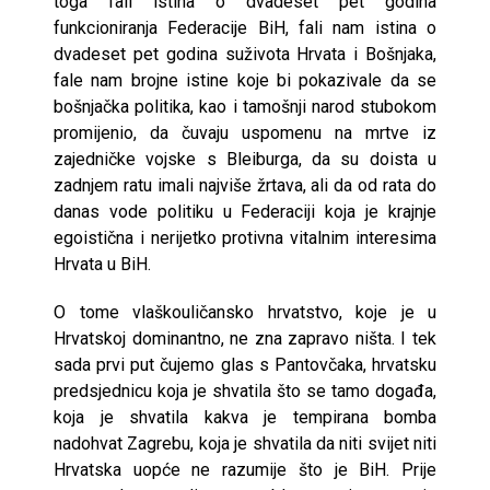
toga fali istina o dvadeset pet godina
funkcioniranja Federacije BiH, fali nam istina o
dvadeset pet godina suživota Hrvata i Bošnjaka,
fale nam brojne istine koje bi pokazivale da se
bošnjačka politika, kao i tamošnji narod stubokom
promijenio, da čuvaju uspomenu na mrtve iz
zajedničke vojske s Bleiburga, da su doista u
zadnjem ratu imali najviše žrtava, ali da od rata do
danas vode politiku u Federaciji koja je krajnje
egoistična i nerijetko protivna vitalnim interesima
Hrvata u BiH.
O tome vlaškouličansko hrvatstvo, koje je u
Hrvatskoj dominantno, ne zna zapravo ništa. I tek
sada prvi put čujemo glas s Pantovčaka, hrvatsku
predsjednicu koja je shvatila što se tamo događa,
koja je shvatila kakva je tempirana bomba
nadohvat Zagrebu, koja je shvatila da niti svijet niti
Hrvatska uopće ne razumije što je BiH. Prije