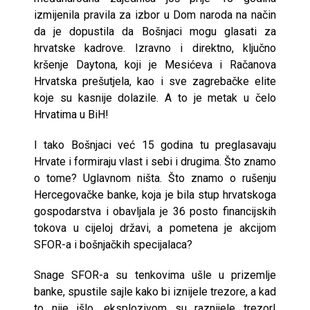
izmijenila pravila za izbor u Dom naroda na način
da je dopustila da Bošnjaci mogu glasati za
hrvatske kadrove. Izravno i direktno, ključno
kršenje Daytona, koji je Mesićeva i Račanova
Hrvatska prešutjela, kao i sve zagrebačke elite
koje su kasnije dolazile. A to je metak u čelo
Hrvatima u BiH!
I tako Bošnjaci već 15 godina tu preglasavaju
Hrvate i formiraju vlast i sebi i drugima. Što znamo
o tome? Uglavnom ništa. Što znamo o rušenju
Hercegovačke banke, koja je bila stup hrvatskoga
gospodarstva i obavljala je 36 posto financijskih
tokova u cijeloj državi, a pometena je akcijom
SFOR-a i bošnjačkih specijalaca?
Snage SFOR-a su tenkovima ušle u prizemlje
banke, spustile sajle kako bi iznijele trezore, a kad
to nije išlo, eksplozivom su raznijele trezor!