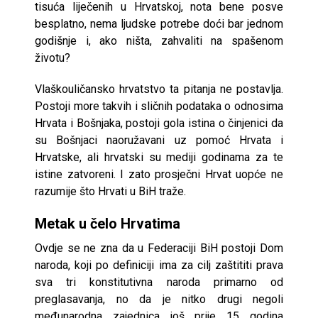
tisuća liječenih u Hrvatskoj, nota bene posve
besplatno, nema ljudske potrebe doći bar jednom
godišnje i, ako ništa, zahvaliti na spašenom
životu?
Vlaškouličansko hrvatstvo ta pitanja ne postavlja.
Postoji more takvih i sličnih podataka o odnosima
Hrvata i Bošnjaka, postoji gola istina o činjenici da
su Bošnjaci naoružavani uz pomoć Hrvata i
Hrvatske, ali hrvatski su mediji godinama za te
istine zatvoreni. I zato prosječni Hrvat uopće ne
razumije što Hrvati u BiH traže.
Metak u čelo Hrvatima
Ovdje se ne zna da u Federaciji BiH postoji Dom
naroda, koji po definiciji ima za cilj zaštititi prava
sva tri konstitutivna naroda primarno od
preglasavanja, no da je nitko drugi negoli
međunarodna zajednica još prije 15 godina