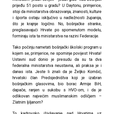
prijeđu 51 posto u gradu? U Daytonu, primjerice,
stoji da ministarstva obrazovanja, znanosti, kulture
i športa ostaju isključivo u nadležnosti županija,
što je krajnje logično. No, bošnjačke stranke,
preglasavajući Hrvate po spomenutom modelu,
formiraju ista ta ministarstva na razini Federacije.
Tako počinju nametati bošnjački školski program u
kojem se, primjerice, ne spominje povijest Hrvata!
Ustavni sud donio je presudu da su ta dva
federalna ministarstva neustavna, ali praksa je i
danas ista. Jeste li znali da je Željko Komšić,
hrvatski član Predsjedništva koji je izabran
bošnjačkim glasovima, bio borac Armije BiH,
dapače, ranjen u sukobu s HVO-om, i da je
odlikovan najvećim muslimanskim odličjem –
Zlatnim ljiljanom?
To kadrovsko iživljavanje nad Hrvatima uz