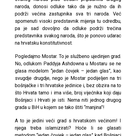
naroda, donosi odluke tako da je nužno da ih
podrži većina zastupnika sva tri naroda. Već
spomenuti visoki predstavnik mijenja tu odredbu,
pa je sad dovoljno da odluke podrži trećina
predstavnika svakog naroda, što je ponovo udarac
na hrvatsku konstitutivnost.
Pogledajmo Mostar. To je službeno ujedinjen grad.
No, odlukom Paddyja Ashdowna u Mostaru se ne
glasa modelom “jedan čovjek – jedan glas”, kao
svugdje drugdje, nego je Mostar podijeljen na tri
bošnjačke i tri hrvatske jedinice i, bez obzira na to
što Hrvata tamo i ima više, broj vijećnika koji daju
Bošnjaci i Hrvati je isti. Nema niti jednog drugog
grada u BiH u kojem se tako štiti “manjina”!
A to je jedini veći grad s hrvatskom većinom! I
njega treba islamizirati? Hoće li se glasati
metodom “jedan čovjek – jedan glas” kad Bošnjaci