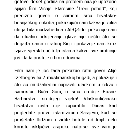
gotovo deset godina na problem nas je upozorio
sjajan film Višnje Starešine “Treći pohod”, koji
precizno govori o samom srcu hrvatsko-
bošnjačkog sukoba, pokazujući nam kakva je silna
uloga bila mudžahedina i Al-Qa’ide, pokazuje nam
da ritualno odsijecanje glave nije nešto što se
događa samo u ratnoj Siriji i pokazuje nam kroz
izjave vjerskih učitelja islama kakve sve ambicije
još i tada postoje u tim redovima.
Film nam je još tada pokazao ratni govor Alije
Izetbegovića 7. muslimanskoj brigadi, a pokazuje i
što su mudžahedini napravili ulaskom u crkvu i
samostan Guča Gora, u srcu srednje Bosne.
Barbarstvo srednjeg vijeka! Vlaškouličansko
hrvatstvo ništa nije zapamtilo. Danas kad
pogledate posve islamizirano Sarajevo, kad se
prošetate Ilidžom i vidite hotele od kojih neki
koriste isključivo arapske natpise, sve vam je