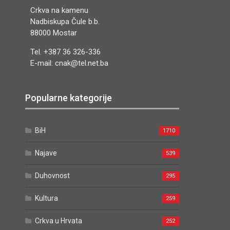
Crkva na kamenu
Nadbiskupa Čule b.b.
88000 Mostar
Tel. +387 36 326-336
E-mail: cnak@tel.net.ba
Popularne kategorije
BiH
1710
Najave
539
Duhovnost
295
Kultura
259
Crkva u Hrvata
252