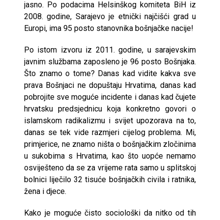
jasno. Po podacima Helsinškog komiteta BiH iz
2008. godine, Sarajevo je etnički najčišći grad u
Europi, ima 95 posto stanovnika bošnjačke nacije!
Po istom izvoru iz 2011. godine, u sarajevskim
javnim službama zaposleno je 96 posto Bošnjaka.
Što znamo o tome? Danas kad vidite kakva sve
prava Bošnjaci ne dopuštaju Hrvatima, danas kad
pobrojite sve moguće incidente i danas kad čujete
hrvatsku predsjednicu koja konkretno govori o
islamskom radikalizmu i svijet upozorava na to,
danas se tek vide razmjeri cijelog problema. Mi,
primjerice, ne znamo ništa o bošnjačkim zločinima
u sukobima s Hrvatima, kao što uopće nemamo
osviješteno da se za vrijeme rata samo u splitskoj
bolnici liječilo 32 tisuće bošnjačkih civila i ratnika,
žena i djece.
Kako je moguće čisto sociološki da nitko od tih