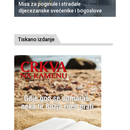
Misa za poginule i stradale
dijecezanske svećenike i bogoslove
Tiskano izdanje