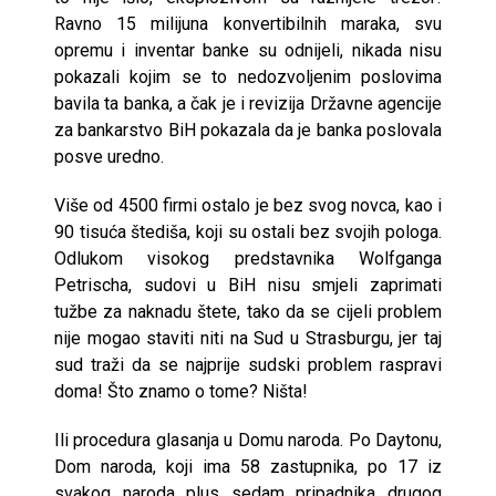
Ravno 15 milijuna konvertibilnih maraka, svu
opremu i inventar banke su odnijeli, nikada nisu
pokazali kojim se to nedozvoljenim poslovima
bavila ta banka, a čak je i revizija Državne agencije
za bankarstvo BiH pokazala da je banka poslovala
posve uredno.
Više od 4500 firmi ostalo je bez svog novca, kao i
90 tisuća štediša, koji su ostali bez svojih pologa.
Odlukom visokog predstavnika Wolfganga
Petrischa, sudovi u BiH nisu smjeli zaprimati
tužbe za naknadu štete, tako da se cijeli problem
nije mogao staviti niti na Sud u Strasburgu, jer taj
sud traži da se najprije sudski problem raspravi
doma! Što znamo o tome? Ništa!
Ili procedura glasanja u Domu naroda. Po Daytonu,
Dom naroda, koji ima 58 zastupnika, po 17 iz
svakog naroda plus sedam pripadnika drugog