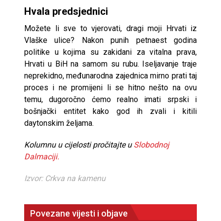
Hvala predsjednici
Možete li sve to vjerovati, dragi moji Hrvati iz
Vlaške ulice? Nakon punih petnaest godina
politike u kojima su zakidani za vitalna prava,
Hrvati u BiH na samom su rubu. Iseljavanje traje
neprekidno, međunarodna zajednica mirno prati taj
proces i ne promijeni li se hitno nešto na ovu
temu, dugoročno ćemo realno imati srpski i
bošnjački entitet kako god ih zvali i kitili
daytonskim željama.
Kolumnu u cijelosti pročitajte u
Slobodnoj
Dalmaciji.
Izvor: Crkva na kamenu
Povezane vijesti i objave