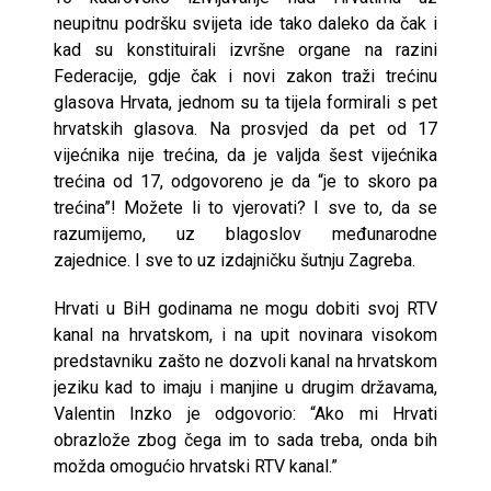
neupitnu podršku svijeta ide tako daleko da čak i
kad su konstituirali izvršne organe na razini
Federacije, gdje čak i novi zakon traži trećinu
glasova Hrvata, jednom su ta tijela formirali s pet
hrvatskih glasova. Na prosvjed da pet od 17
vijećnika nije trećina, da je valjda šest vijećnika
trećina od 17, odgovoreno je da “je to skoro pa
trećina”! Možete li to vjerovati? I sve to, da se
razumijemo, uz blagoslov međunarodne
zajednice. I sve to uz izdajničku šutnju Zagreba.
Hrvati u BiH godinama ne mogu dobiti svoj RTV
kanal na hrvatskom, i na upit novinara visokom
predstavniku zašto ne dozvoli kanal na hrvatskom
jeziku kad to imaju i manjine u drugim državama,
Valentin Inzko je odgovorio: “Ako mi Hrvati
obrazlože zbog čega im to sada treba, onda bih
možda omogućio hrvatski RTV kanal.”