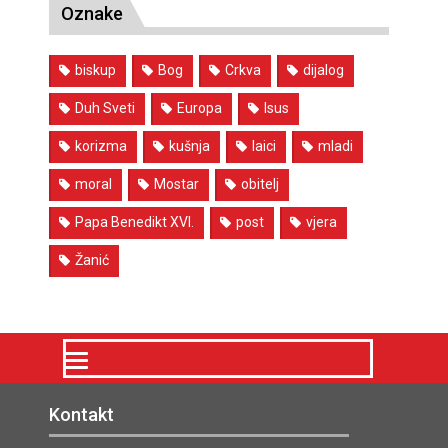
Oznake
biskup
Bog
Crkva
dijalog
Duh Sveti
Europa
Isus
korizma
kušnja
laici
mladi
moral
Mostar
obitelj
Papa Benedikt XVI.
post
vjera
Žanić
Kontakt