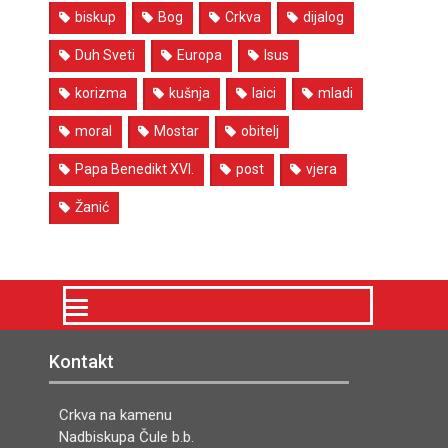
biskup
Bog
Crkva
dijalog
Duh Sveti
Europa
Isus
korizma
kušnja
laici
mladi
moral
Mostar
obitelj
Papa Benedikt XVI.
post
vjera
Žanić
Kontakt
Crkva na kamenu
Nadbiskupa Čule b.b.