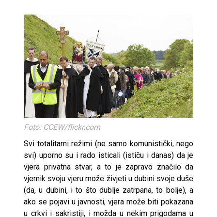
Foto: CCEW/flickr.com
Svi totalitarni režimi (ne samo komunistički, nego
svi) uporno su i rado isticali (ističu i danas) da je
vjera privatna stvar, a to je zapravo značilo da
vjernik svoju vjeru može živjeti u dubini svoje duše
(da, u dubini, i to što dublje zatrpana, to bolje), a
ako se pojavi u javnosti, vjera može biti pokazana
u crkvi i sakristiji, i možda u nekim prigodama u