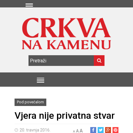
Pod povećalom
Vjera nije privatna stvar
20. travnja 2016.
A
A
A