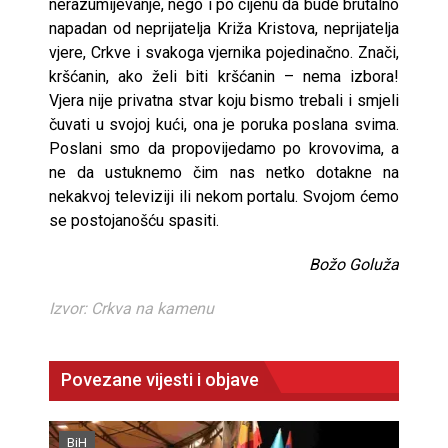
nerazumijevanje, nego i po cijenu da bude brutalno
napadan od neprijatelja Križa Kristova, neprijatelja
vjere, Crkve i svakoga vjernika pojedinačno. Znači,
kršćanin, ako želi biti kršćanin – nema izbora!
Vjera nije privatna stvar koju bismo trebali i smjeli
čuvati u svojoj kući, ona je poruka poslana svima.
Poslani smo da propovijedamo po krovovima, a
ne da ustuknemo čim nas netko dotakne na
nekakvoj televiziji ili nekom portalu. Svojom ćemo
se postojanošću spasiti.
Božo Goluža
Izvor: Crkva na kamenu
Povezane vijesti i objave
BiH