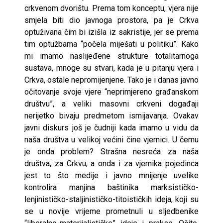
crkvenom dvorištu. Prema tom konceptu, vjera nije
smjela biti dio javnoga prostora, pa je Crkva
optuživana čim bi izišla iz sakristije, jer se prema
tim optužbama “počela miješati u politiku”. Kako
mi imamo naslijeđene strukture totalitarnoga
sustava, mnoge su stvari, kada je u pitanju vjera i
Crkva, ostale nepromijenjene. Tako je i danas javno
očitovanje svoje vjere “neprimjereno građanskom
društvu”, a veliki masovni crkveni događaji
nerijetko bivaju predmetom ismijavanja. Ovakav
javni diskurs još je čudniji kada imamo u vidu da
naša društva u velikoj većini čine vjernici. U čemu
je onda problem? Strašna nesreća za naša
društva, za Crkvu, a onda i za vjernika pojedinca
jest to što medije i javno mnijenje uvelike
kontrolira manjina baštinika marksističko-
lenjinističko-staljinističko-titoističkih ideja, koji su
se u novije vrijeme prometnuli u sljedbenike