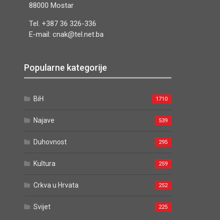
88000 Mostar
Tel. +387 36 326-336
E-mail: cnak@tel.net.ba
Popularne kategorije
BiH
1710
Najave
539
Duhovnost
295
Kultura
259
Crkva u Hrvata
252
Svijet
225