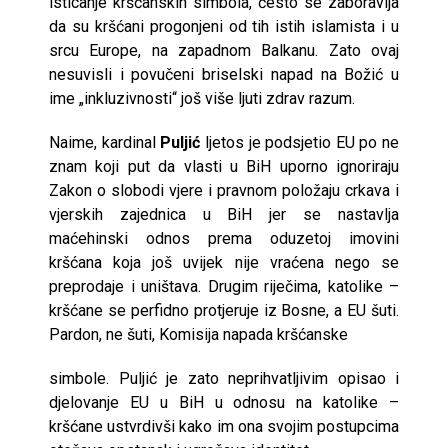
isticanje kršćanskih simbola, često se zaboravlja
da su kršćani progonjeni od tih istih islamista i u
srcu Europe, na zapadnom Balkanu. Zato ovaj
nesuvisli i povučeni briselski napad na Božić u
ime „inkluzivnosti“ još više ljuti zdrav razum.
Naime, kardinal
Puljić
ljetos je podsjetio EU po ne
znam koji put da vlasti u BiH uporno ignoriraju
Zakon o slobodi vjere i pravnom položaju crkava i
vjerskih zajednica u BiH jer se nastavlja
maćehinski odnos prema oduzetoj imovini
kršćana koja još uvijek nije vraćena nego se
preprodaje i uništava. Drugim riječima, katolike –
kršćane se perfidno protjeruje iz Bosne, a EU šuti.
Pardon, ne šuti, Komisija napada kršćanske
simbole. Puljić je zato neprihvatljivim opisao i
djelovanje EU u BiH u odnosu na katolike –
kršćane ustvrdivši kako im ona svojim postupcima