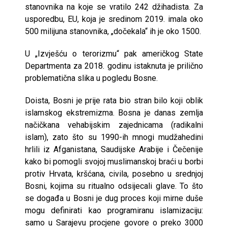
stanovnika na koje se vratilo 242 džihadista. Za
usporedbu, EU, koja je sredinom 2019. imala oko
500 milijuna stanovnika, „dočekala“ ih je oko 1500.
U „Izvješću o terorizmu“ pak američkog State
Departmenta za 2018. godinu istaknuta je prilično
problematična slika u pogledu Bosne.
Doista, Bosni je prije rata bio stran bilo koji oblik
islamskog ekstremizma. Bosna je danas zemlja
načičkana vehabijskim zajednicama (radikalni
islam), zato što su 1990-ih mnogi mudžahedini
hrlili iz Afganistana, Saudijske Arabije i Čečenije
kako bi pomogli svojoj muslimanskoj braći u borbi
protiv Hrvata, kršćana, civila, posebno u srednjoj
Bosni, kojima su ritualno odsijecali glave. To što
se događa u Bosni je dug proces koji mirne duše
mogu definirati kao programiranu islamizaciju:
samo u Sarajevu procjene govore o preko 3000