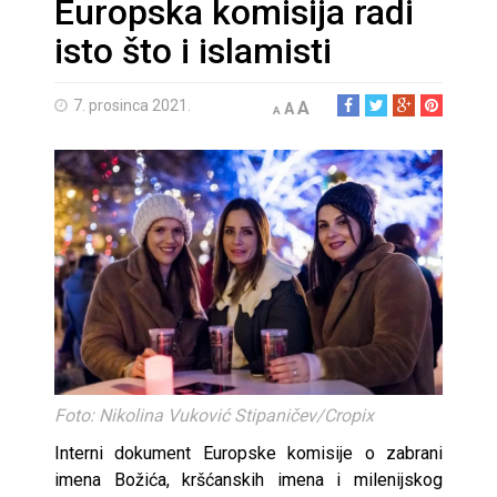
Europska komisija radi
isto što i islamisti
7. prosinca 2021.
A
A
A
Foto: Nikolina Vuković Stipaničev/Cropix
Interni dokument Europske komisije o zabrani
imena Božića, kršćanskih imena i milenijskog