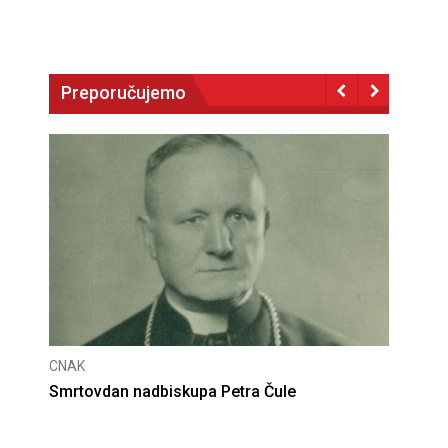
Preporučujemo
CNAK
Deseta obljetnica poništenja komunističke
presude bl. Alojziju Stepincu