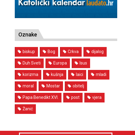
Oznake
biskup
Bog
Crkva
dijalog
Duh Sveti
Europa
Isus
korizma
kušnja
laici
mladi
moral
Mostar
obitelj
Papa Benedikt XVI.
post
vjera
Žanić