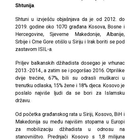
Shtunija
.
Shtuni u izvješću objašnjava da je od 2012. do
2019. godine oko 1070 građana Kosova, Bosne i
Hercegovine, Sjeverne Makedonije, Albanije,
Srbije i Crne Gore otišlo u Siriju i Irak boriti se pod
zastavom ISIL-a.
Priljev balkanskih džihadista dosegao je vrhunac
2013.-2014., a zatim se i pogoršao 2016. Otprilike
dvije trećine, 67%, bili su odrasli muškarci u
trenutku odlaska, 15% žene i 18% djeca. Kosovo je
poslalo najviše ljudi da se bori za Islamsku
državu.
Od početka građanskog rata u Siriji, Kosovo, BiH i
Makedonija su među najvišim stopama u Europi
za mobilizaciju džihadista u odnosu na
stanovništvo. Prednjači Kosovo s 1,8 milijuna