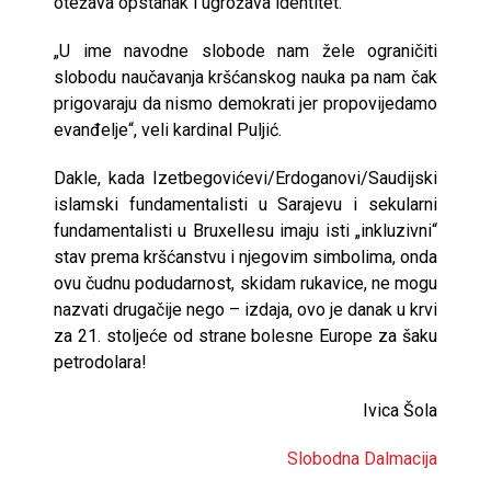
otežava opstanak i ugrožava identitet.
„U ime navodne slobode nam žele ograničiti
slobodu naučavanja kršćanskog nauka pa nam čak
prigovaraju da nismo demokrati jer propovijedamo
evanđelje“, veli kardinal Puljić.
Dakle, kada Izetbegovićevi/Erdoganovi/Saudijski
islamski fundamentalisti u Sarajevu i sekularni
fundamentalisti u Bruxellesu imaju isti „inkluzivni“
stav prema kršćanstvu i njegovim simbolima, onda
ovu čudnu podudarnost, skidam rukavice, ne mogu
nazvati drugačije nego – izdaja, ovo je danak u krvi
za 21. stoljeće od strane bolesne Europe za šaku
petrodolara!
Ivica Šola
Slobodna Dalmacija