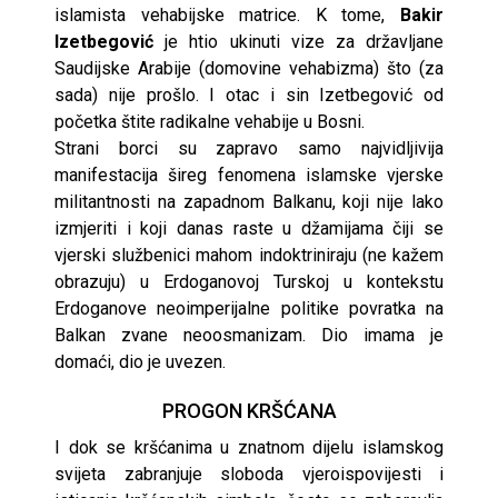
islamista vehabijske matrice. K tome,
Bakir
Izetbegović
je htio ukinuti vize za državljane
Saudijske Arabije (domovine vehabizma) što (za
sada) nije prošlo. I otac i sin Izetbegović od
početka štite radikalne vehabije u Bosni.
Strani borci su zapravo samo najvidljivija
manifestacija šireg fenomena islamske vjerske
militantnosti na zapadnom Balkanu, koji nije lako
izmjeriti i koji danas raste u džamijama čiji se
vjerski službenici mahom indoktriniraju (ne kažem
obrazuju) u Erdoganovoj Turskoj u kontekstu
Erdoganove neoimperijalne politike povratka na
Balkan zvane neoosmanizam. Dio imama je
domaći, dio je uvezen.
PROGON KRŠĆANA
I dok se kršćanima u znatnom dijelu islamskog
svijeta zabranjuje sloboda vjeroispovijesti i