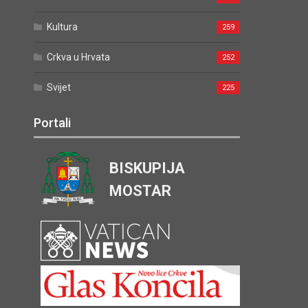
Kultura
259
Crkva u Hrvata
252
Svijet
225
Portali
BISKUPIJA
MOSTAR