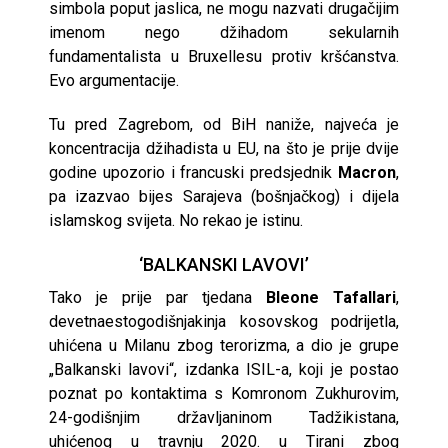
simbola poput jaslica, ne mogu nazvati drugačijim
imenom nego džihadom sekularnih
fundamentalista u Bruxellesu protiv kršćanstva.
Evo argumentacije.
Tu pred Zagrebom, od BiH naniže, najveća je
koncentracija džihadista u EU, na što je prije dvije
godine upozorio i francuski predsjednik
Macron
,
pa izazvao bijes Sarajeva (bošnjačkog) i dijela
islamskog svijeta. No rekao je istinu.
‘BALKANSKI LAVOVI’
Tako je prije par tjedana
Bleone Tafallari
,
devetnaestogodišnjakinja kosovskog podrijetla,
uhićena u Milanu zbog terorizma, a dio je grupe
„Balkanski lavovi“, izdanka ISIL-a, koji je postao
poznat po kontaktima s Komronom Zukhurovim,
24-godišnjim državljaninom Tadžikistana,
uhićenog u travnju 2020. u Tirani zbog