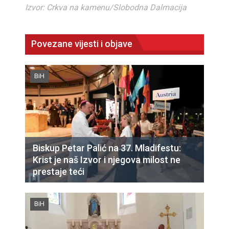
Izvor: Crkva na kamenu/Slobodna Dalmacija
Povezane vijesti i objave
BiH
Biskup Petar Palić na 37. Mladifestu:
Krist je naš Izvor i njegova milost ne
prestaje teći
BiH