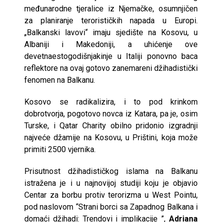
međunarodne tjeralice iz Njemačke, osumnjičen
za planiranje terorističkih napada u Europi.
„Balkanski lavovi“ imaju sjedište na Kosovu, u
Albaniji i Makedoniji, a uhićenje ove
devetnaestogodišnjakinje u Italiji ponovno baca
reflektore na ovaj gotovo zanemareni džihadistički
fenomen na Balkanu.
Kosovo se radikalizira, i to pod krinkom
dobrotvorja, pogotovo novca iz Katara, pa je, osim
Turske, i Qatar Charity obilno pridonio izgradnji
najveće džamije na Kosovu, u Prištini, koja može
primiti 2500 vjernika.
Prisutnost džihadističkog islama na Balkanu
istražena je i u najnovijoj studiji koju je objavio
Centar za borbu protiv terorizma u West Pointu,
pod naslovom “Strani borci sa Zapadnog Balkana i
domaći džihadi: Trendovi i implikacije ”,
Adriana