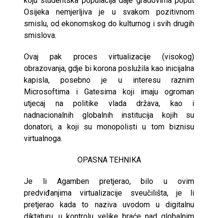
koju studentska populacija daje gradovima poput
Osijeka nemjerljiva je u svakom pozitivnom
smislu, od ekonomskog do kulturnog i svih drugih
smislova.
Ovaj pak proces virtualizacije (visokog)
obrazovanja, gdje bi korona poslužila kao inicijalna
kapisla, posebno je u interesu raznim
Microsoftima i Gatesima koji imaju ogroman
utjecaj na politike vlada država, kao i
nadnacionalnih globalnih institucija kojih su
donatori, a koji su monopolisti u tom biznisu
virtualnoga.
OPASNA TEHNIKA
Je li Agamben pretjerao, bilo u ovim
predviđanjima virtualizacije sveučilišta, je li
pretjerao kada to naziva uvodom u digitalnu
diktaturu, u kontrolu velike braće nad globalnim