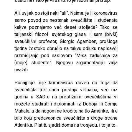
Zašto ne? Ako je virus tu, to je razuman pristup.
Ali, uvijek postoji neki “ali”. Naime, je li koronavirus
samo povod za nestanak sveučilišta i studenata
kakve poznajemo već deset stoljeća? Tako se
talijanski filozof svjetskog glasa, i sam (bivši)
sveučilišni profesor, Giorgio Agamben, prošloga
tjedna žestoko obrušio na takvu odluku napisavši
razmišljanje pod naslovom “Misa zadušnica za
(moje) studente”. Njegovu argumentaciju valja
uvažiti.
Ponajprije, nije koronavirus doveo do toga da
sveučilišta tek sada postaju virtualna, već niz
godina u SAD-u na prestižnim sveučilištima vi
možete studirati i diplomirati iz Doboja ili Gornje
Mahale, a da nogom ne kročite na tlo Amerike, ili u
bilo koju predavaonicu sveučilišta s druge strane
Atlantika. Platiš, sjediš doma na trosjedu, i to je to.