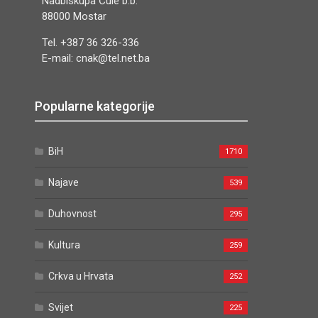
Nadbiskupa Čule b.b.
88000 Mostar
Tel. +387 36 326-336
E-mail: cnak@tel.net.ba
Popularne kategorije
BiH
1710
Najave
539
Duhovnost
295
Kultura
259
Crkva u Hrvata
252
Svijet
225