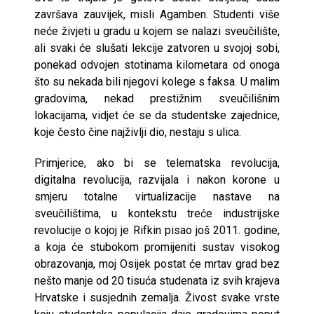
završava zauvijek, misli Agamben. Studenti više
neće živjeti u gradu u kojem se nalazi sveučilište,
ali svaki će slušati lekcije zatvoren u svojoj sobi,
ponekad odvojen stotinama kilometara od onoga
što su nekada bili njegovi kolege s faksa. U malim
gradovima, nekad prestižnim sveučilišnim
lokacijama, vidjet će se da studentske zajednice,
koje često čine najživlji dio, nestaju s ulica.
Primjerice, ako bi se telematska revolucija,
digitalna revolucija, razvijala i nakon korone u
smjeru totalne virtualizacije nastave na
sveučilištima, u kontekstu treće industrijske
revolucije o kojoj je Rifkin pisao još 2011. godine,
a koja će stubokom promijeniti sustav visokog
obrazovanja, moj Osijek postat će mrtav grad bez
nešto manje od 20 tisuća studenata iz svih krajeva
Hrvatske i susjednih zemalja. Živost svake vrste