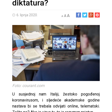
diktatura?
6. lipnja 2020.
A
A
A
Foto: courant.com
U susjednoj nam Italiji, žestoko pogođenoj
koronavirusom, i sljedeće akademske godine
nastava bi se trebala odvijati online, telematski.