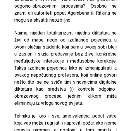
odgojno-obrazovnim procesima? Osobno ne
znam, ali autoriteti poput Agambena ili Rifkina ne
mogu se shvatiti neozbiljno.
Naime, nijedan totalitarizam, nijedna diktatura ne
živi od mase, nego od izoliranog pojedinca, u
ovom slučaju studenta koji sam u svojoj sobi bleji
u zaslon i sluša predavanje bez žive, konkretne
međuljudske interakcije i međusobne korekcije.
Takva izolirana pojedinca lako je izmanipulirati, a
svakog nepoćudnog profesora, koji online govori
nešto što se ne sviđa tim vinovnicima digitalne
diktature kao sredstva (i) kontrole odgojno-
obrazovnog procesa, jednim klikom miša
eliminiraju iz vrloga novog svijeta.
Tehnika je, kao i sve, ambivalentna, poput vatre
koja vas može i ugrijati i napraviti požar, ako njome
upravlja piroman, a postoje, u tom smislu, i