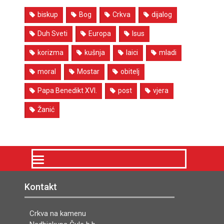
biskup
Bog
Crkva
dijalog
Duh Sveti
Europa
Isus
korizma
kušnja
laici
mladi
moral
Mostar
obitelj
Papa Benedikt XVI.
post
vjera
Žanić
Kontakt
Crkva na kamenu