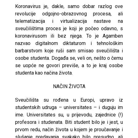
Koronavirus je, dakle, samo dobar razlog ove
revolucije odgojno-obrazovnog procesa, ali
telematizacija i virtualizacija nastave na
sveučilištima proces je koji je počeo odavno, s
koronavirusom ili bez njega. To je Agamben
nazvao digitalnom diktaturom i tehnološkim
barbarstvom koje ruši sam smisao sveučilišta i
osobe studenta. Događa se, veli on, nešto o čemu
se uopće ne govori previše, a to je kraj osobe
studenta kao načina života.
NAČIN ŽIVOTA
Sveučilišta su rođena u Europi, upravo iz
studentskih udruga – universitates – i duguju im
ime. Universitates su, u prijevodu, zajednice (!)
profesora i studenata. Biti student bilo je i jest, u
prvom redu, način života u kojem je proučavanje i
slušanje predavanja svakako bilo presudno, ali