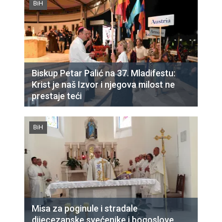
BiH
Biskup Petar Palić na 37. Mladifestu:
Krist je naš Izvor i njegova milost ne
prestaje teći
BiH
Misa za poginule i stradale
dijecezanske svećenike i bogoslove