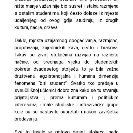
ništa manje važan nije bio susret i stalna razmjena
s ostalim studentima, koji često dolaze iz mjesta
udaljenijeg od ovog gdje studiraju, iz drugih
kultura, nacija, država.
Dakle, mjesta uzajamnog obogaćivanja, razmjene,
propitivanja, zajedničkih kava, često i brakova.
Takav se život stoljećima razvijao na različite
načine, od srednjega vijeka do studentskih
pokreta dvadesetog stoljeća, to je bila važna
društvena, egzistencijalna i humana dimenzija
fenomena “biti student”. Svatko tko predaje u
sveučilišnoj učionici dobro zna kako se tu stvaraju
prijateljstva i, prema kulturnim i političkim
interesima, i male studijske i istraživačke grupe
koje su se nastavile susretati i nakon završetka
predavanja.
Sve to trajalo je gotovo deset stoljeća, sada