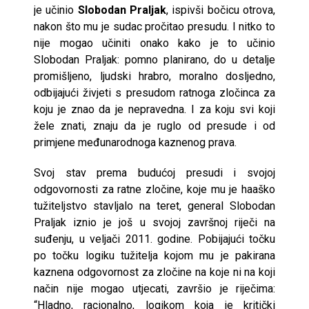
je učinio
Slobodan Praljak
, ispivši bočicu otrova,
nakon što mu je sudac pročitao presudu. I nitko to
nije mogao učiniti onako kako je to učinio
Slobodan Praljak: pomno planirano, do u detalje
promišljeno, ljudski hrabro, moralno dosljedno,
odbijajući živjeti s presudom ratnoga zločinca za
koju je znao da je nepravedna. I za koju svi koji
žele znati, znaju da je ruglo od presude i od
primjene međunarodnoga kaznenog prava.
Svoj stav prema budućoj presudi i svojoj
odgovornosti za ratne zločine, koje mu je haaško
tužiteljstvo stavljalo na teret, general Slobodan
Praljak iznio je još u svojoj završnoj riječi na
suđenju, u veljači 2011. godine. Pobijajući točku
po točku logiku tužitelja kojom mu je pakirana
kaznena odgovornost za zločine na koje ni na koji
način nije mogao utjecati, završio je riječima:
“Hladno, racionalno, logikom koja je kritički