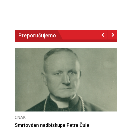
Preporučujemo
CNAK
Deseta obljetnica poništenja komunističke
presude bl. Alojziju Stepincu