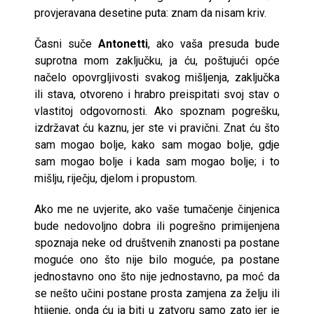
provjeravana desetine puta: znam da nisam kriv.
Časni suče
Antonetti
, ako vaša presuda bude
suprotna mom zaključku, ja ću, poštujući opće
načelo opovrgljivosti svakog mišljenja, zaključka
ili stava, otvoreno i hrabro preispitati svoj stav o
vlastitoj odgovornosti. Ako spoznam pogrešku,
izdržavat ću kaznu, jer ste vi pravični. Znat ću što
sam mogao bolje, kako sam mogao bolje, gdje
sam mogao bolje i kada sam mogao bolje; i to
mišlju, riječju, djelom i propustom.
Ako me ne uvjerite, ako vaše tumačenje činjenica
bude nedovoljno dobra ili pogrešno primijenjena
spoznaja neke od društvenih znanosti pa postane
moguće ono što nije bilo moguće, pa postane
jednostavno ono što nije jednostavno, pa moć da
se nešto učini postane prosta zamjena za želju ili
htijenje, onda ću ja biti u zatvoru samo zato jer je