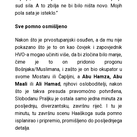
sud sila. A to zbilja ne bi bilo ništa novo. Mojih
pola sata je isteklo.”
Sve pomno osmišljeno
Nakon što je prvostupanjski osuđen, a da mu nije
pokazano što je to on kao čovjek i zapovjednik
HVO-a mogao učiniti više, da bi zločina bilo manje,
čime je to on pridonio progonu
Bošnjaka/Muslimana, i zašto je on bio okupator u
svome Mostaru ili Čapljini, a
Abu Hamza
, Abu
Maali
ili
Ali Hamad
, njihovi osloboditelji, nakon
što je takva presuda pravomoćno potvrđena,
Slobodanu Praljku je ostala samo jedna minuta za
posljednju, diverzantsku, završnu riječ. I tu je
minutu, tu završnu scenu Haaškoga suda pomno
isplanirao i pripremio, promišljeno do posljednjega
detalja.