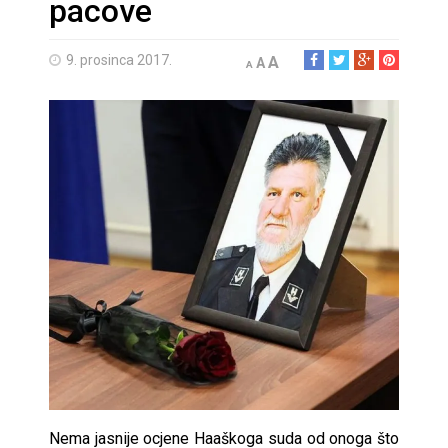
pacove
9. prosinca 2017.
A
A
A
Nema jasnije ocjene Haaškoga suda od onoga što