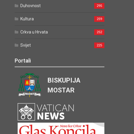
Duhovnost
295
Kultura
259
Crkva u Hrvata
252
Svijet
225
Portali
BISKUPIJA
MOSTAR