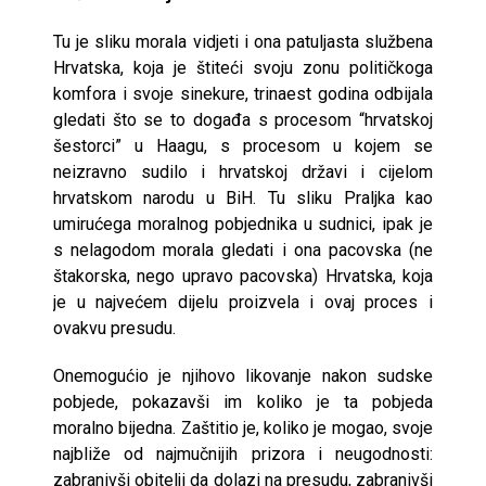
Tu je sliku morala vidjeti i ona patuljasta službena
Hrvatska, koja je štiteći svoju zonu političkoga
komfora i svoje sinekure, trinaest godina odbijala
gledati što se to događa s procesom “hrvatskoj
šestorci” u Haagu, s procesom u kojem se
neizravno sudilo i hrvatskoj državi i cijelom
hrvatskom narodu u BiH. Tu sliku Praljka kao
umirućega moralnog pobjednika u sudnici, ipak je
s nelagodom morala gledati i ona pacovska (ne
štakorska, nego upravo pacovska) Hrvatska, koja
je u najvećem dijelu proizvela i ovaj proces i
ovakvu presudu.
Onemogućio je njihovo likovanje nakon sudske
pobjede, pokazavši im koliko je ta pobjeda
moralno bijedna. Zaštitio je, koliko je mogao, svoje
najbliže od najmučnijih prizora i neugodnosti:
zabranivši obitelji da dolazi na presudu, zabranivši