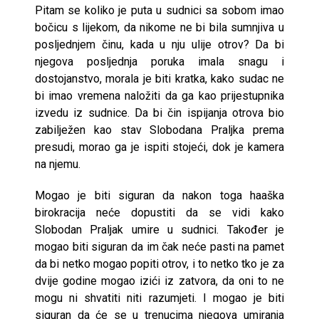
Pitam se koliko je puta u sudnici sa sobom imao
bočicu s lijekom, da nikome ne bi bila sumnjiva u
posljednjem činu, kada u nju ulije otrov? Da bi
njegova posljednja poruka imala snagu i
dostojanstvo, morala je biti kratka, kako sudac ne
bi imao vremena naložiti da ga kao prijestupnika
izvedu iz sudnice. Da bi čin ispijanja otrova bio
zabilježen kao stav Slobodana Praljka prema
presudi, morao ga je ispiti stojeći, dok je kamera
na njemu.
Mogao je biti siguran da nakon toga haaška
birokracija neće dopustiti da se vidi kako
Slobodan Praljak umire u sudnici. Također je
mogao biti siguran da im čak neće pasti na pamet
da bi netko mogao popiti otrov, i to netko tko je za
dvije godine mogao izići iz zatvora, da oni to ne
mogu ni shvatiti niti razumjeti. I mogao je biti
siguran da će se u trenucima njegova umiranja