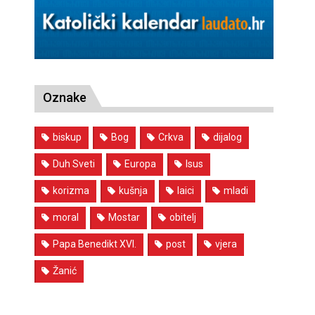
Oznake
biskup
Bog
Crkva
dijalog
Duh Sveti
Europa
Isus
korizma
kušnja
laici
mladi
moral
Mostar
obitelj
Papa Benedikt XVI.
post
vjera
Žanić