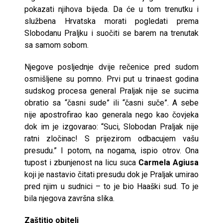
pokazati njihova bijeda. Da će u tom trenutku i
službena Hrvatska morati pogledati prema
Slobodanu Praljku i suočiti se barem na trenutak
sa samom sobom.
Njegove posljednje dvije rečenice pred sudom
osmišljene su pomno. Prvi put u trinaest godina
sudskog procesa general Praljak nije se sucima
obratio sa “časni sude” ili “časni suče”. A sebe
nije apostrofirao kao generala nego kao čovjeka
dok im je izgovarao: “Suci, Slobodan Praljak nije
ratni zločinac! S prijezirom odbacujem vašu
presudu.” I potom, na nogama, ispio otrov. Ona
tupost i zbunjenost na licu suca
Carmela Agiusa
koji je nastavio čitati presudu dok je Praljak umirao
pred njim u sudnici – to je bio Haaški sud. To je
bila njegova završna slika.
Zaštitio obitelj