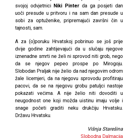
svojoj odvjetnici
Niki Pinter
da ga posjeti dan
uoči presude u pritvoru i na sam dan presude u
sobi za optuženike, pripremajući završni čin u
tajnosti, sam.
A za (o)poruku Hrvatskoj pobrinuo se još prije
dvije godine zahtijevajući da u slučaju njegove
iznenadne smrti ne želi ni sprovod niti grob, nego
da se njegov pepeo prospe po Mirogoju.
Slobodan Praljak nije želio da nad njegovim odrom
žale licemjeri, da na njegovu sprovodu profitiraju
pacovi, da se na njegovu grobu patuljci nastoje
pokazati većima. A nije želio niti dovoditi u
neugodnost one koji možda uistinu imaju volje i
snage početi graditi neku drukčiju Hrvatsku.
Državu Hrvatsku.
Višnja Starešina
Slobodna Dalmacija