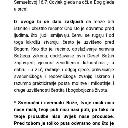
Samuelovoj 16,7: Čovjek gleda na oči, a Bog gleda
u srce!
Iz ovoga bi se dalo zaključiti
da može biti
istinito i obratno rečeno: Ono što je odvratno pred
ljudima, što ljudi ismijavaju, čemu se rugaju i od
toga lakrdiju stvaraju, često je uzvišeno pred
Bogom. Kao što je, recimo, opsluživanje naravna
Božjega zakona, obdržavanje svih Deset Božjih
zapovijedi, vjernost ženidbenim dužnostima „i u
dobru i u zlu“, rađanje i odgoj djece; prihvaćanje
svećeničkoga i redovničkoga zvanja; iskreno i
razumno prakticiranje posta, molitve i milostinje, i
druge uzvišenosti čestita i bogobojazna života.
* Svemoćni i svemudri Bože, tvoje misli nisu
naše misli, tvoji puti nisu naši puti, pa tako ni
tvoje prosudbe nisu uvijek naše prosudbe.
Pred tobom je toliko puta odvratno ono što je