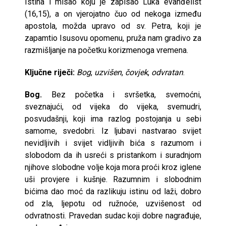
Istina i misao koju je zapisao Luka evanđelist
(16,15), a on vjerojatno čuo od nekoga između
apostola, možda upravo od sv. Petra, koji je
zapamtio Isusovu opomenu, pruža nam gradivo za
razmišljanje na početku korizmenoga vremena.
Ključne riječi:
Bog
,
uzvišen
,
čovjek
,
odvratan
.
Bog.
Bez početka i svršetka, svemoćni,
sveznajući, od vijeka do vijeka, svemudri,
posvudašnji, koji ima razlog postojanja u sebi
samome, svedobri. Iz ljubavi nastvarao svijet
nevidljivih i svijet vidljivih bića s razumom i
slobodom da ih usreći s pristankom i suradnjom
njihove slobodne volje koja mora proći kroz iglene
uši provjere i kušnje. Razumnim i slobodnim
bićima dao moć da razlikuju istinu od laži, dobro
od zla, ljepotu od ružnoće, uzvišenost od
odvratnosti. Pravedan sudac koji dobre nagrađuje,