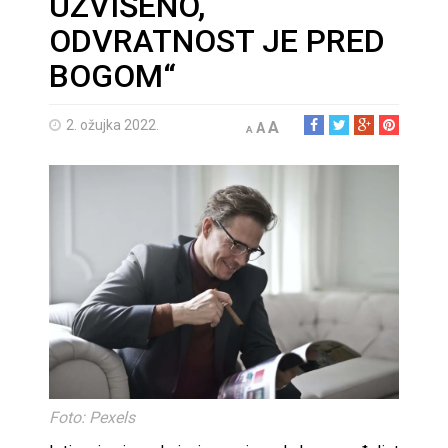
UZVIŠENO,
ODVRATNOST JE PRED
BOGOM“
2. ožujka 2022.
A
A
A
Foto: Pexels