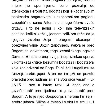
imena ne spominjemo, puno poznatiji od
atenskoga Herostrata, bogataš koji je kadar svojim
papirnatim bogatstvom u ekonomskom pogledu
„zapaliti“ ne samo Artemision, nego čitavu oveću
državu, i to ne jednu, i koji ima televizijskih
nastupa koliko zaželi, jednom prilikom reče da je
njegova životna želja i program obaranje i
obezvrjeđivanje Božjih zapovijedi. Kakva je pred
Bogom ta odvratnost, toga zemaljskoga ogavna
Gavana! A Isus je onaj svoj princip izrekao upravo
u kontekstu kritike bezumna bogataša i bogatstva,
koje zna odvesti od Boga. To slušali i rugali mu se
farizeji, srebroljupci. A on će im: „Vi se pravite
pravedni pred ljudima, ali zna Bog srca vaša!“ – Lk
16,15 – sve u istom retku. A onda ono o
„uzvišenosti“ pred ljudima i o „odvratnosti“ pred
Bogom. A to je riječ Gospodnja, a ne ona farizeja i
srebroljubaca. Slična je misao i o oku i o srcu i u 1