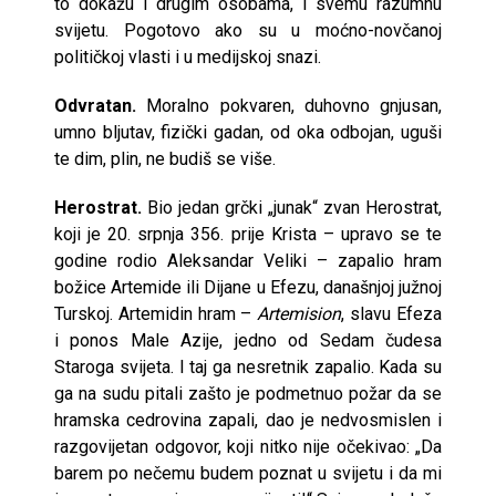
to dokažu i drugim osobama, i svemu razumnu
svijetu. Pogotovo ako su u moćno-novčanoj
političkoj vlasti i u medijskoj snazi.
Odvratan.
Moralno pokvaren, duhovno gnjusan,
umno bljutav, fizički gadan, od oka odbojan, uguši
te dim, plin, ne budiš se više.
Herostrat.
Bio jedan grčki „junak“ zvan Herostrat,
koji je 20. srpnja 356. prije Krista – upravo se te
godine rodio Aleksandar Veliki – zapalio hram
božice Artemide ili Dijane u Efezu, današnjoj južnoj
Turskoj. Artemidin hram –
Artemision
, slavu Efeza
i ponos Male Azije, jedno od Sedam čudesa
Staroga svijeta. I taj ga nesretnik zapalio. Kada su
ga na sudu pitali zašto je podmetnuo požar da se
hramska cedrovina zapali, dao je nedvosmislen i
razgovijetan odgovor, koji nitko nije očekivao: „Da
barem po nečemu budem poznat u svijetu i da mi