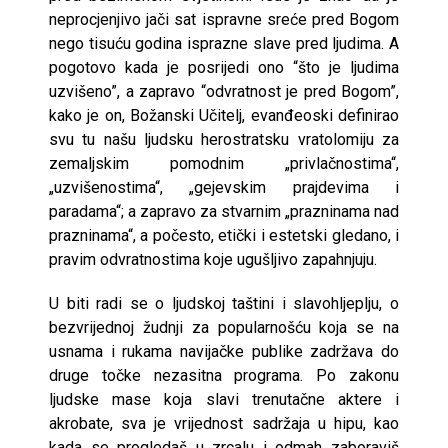
neprocjenjivo jači sat ispravne sreće pred Bogom
nego tisuću godina isprazne slave pred ljudima. A
pogotovo kada je posrijedi ono “što je ljudima
uzvišeno”, a zapravo “odvratnost je pred Bogom”,
kako je on, Božanski Učitelj, evanđeoski definirao
svu tu našu ljudsku herostratsku vratolomiju za
zemaljskim pomodnim „privlačnostima“,
„uzvišenostima“, „gejevskim prajdevima i
paradama“; a zapravo za stvarnim „prazninama nad
prazninama“, a počesto, etički i estetski gledano, i
pravim odvratnostima koje ugušljivo zapahnjuju.
U biti radi se o ljudskoj taštini i slavohljeplju, o
bezvrijednoj žudnji za popularnošću koja se na
usnama i rukama navijačke publike zadržava do
druge točke nezasitna programa. Po zakonu
ljudske mase koja slavi trenutačne aktere i
akrobate, sva je vrijednost sadržaja u hipu, kao
kada se progledaš u zrcalu i odmah zaboraviš