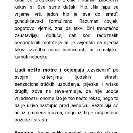
kakav si. Sve samo dušak! Hip. „Na hipu se
vrijeme vrti, jedan hip je sve do smrti“,
gundulićevski formulirano. Razuman čovjek,
pogotovo vjernik, zna da takvi čini trenutačno
zaustavljaju, doduše, dah kod radoznalih
besposlenih motritelja, ali je svjestan da nijedna
takva izvedba nema budućnosti, ni zemaljske,
kamoli nebeske.
Ljudi nešto motre i ocjenjuju
„uzvišenim“ po
svojim kriterijima ljudskih strasti,
senzacionalističkih uzbuđenja, pljeska i vriska
drugih, zova na teve-emisije, pa nije uopće
vrijednost u onome što je tko nešto rekao, nego to
da je uživo nastupio pred javnošću. Razmišlja se
ne iz grumena mozga, nego iz hrpe raspuštene
požude i strasti.
Bogatun.
Jedan veliki bogataš u svijetu, da mu