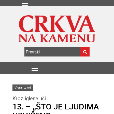
Vjera i život
Kroz iglene uši
13. – „ŠTO JE LJUDIMA