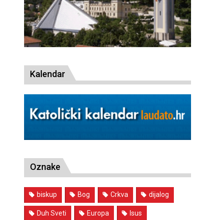
Kalendar
Oznake
biskup
Bog
Crkva
dijalog
Duh Sveti
Europa
Isus