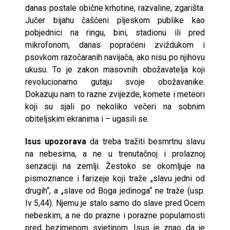
danas postale obične krhotine, razvaline, zgarišta.
Jučer bijahu čašćeni pljeskom publike kao
pobjednici na ringu, bini, stadionu ili pred
mikrofonom, danas popraćeni zviždukom i
psovkom razočaranih navijača, ako nisu po njihovu
ukusu. To je zakon masovnih obožavatelja koji
revolucionarno gutaju svoje obožavanike.
Dokazuju nam to razne zvijezde, komete i meteori
koji su sjali po nekoliko večeri na sobnim
obiteljskim ekranima i – ugasili se.
Isus upozorava
da treba tražiti besmrtnu slavu
na nebesima, a ne u trenutačnoj i prolaznoj
senzaciji na zemlji. Žestoko se okomljuje na
pismoznance i farizeje koji traže „slavu jedni od
drugih“, a „slave od Boga jedinoga“ ne traže (usp.
Iv 5,44). Njemu je stalo samo do slave pred Ocem
nebeskim, a ne do prazne i porazne popularnosti
pred bezimenom svjetinom. Isus je znao da je