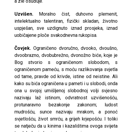
a zle osuđuje.
Uzvišen.
Moralno čist, duhovno plemenit,
intelektualno talentiran, fizički skladan, životno
uspješan, sve uzdignuto iznad prosjeka, iznad
uobičajene ploče svakodnevna rukopisa.
Čovjek.
Ograničeno dvoručno, dvooko, dvoušno,
dvoobrazno, dvobubrežno, dvonožno biće, koje je
Bog stvorio s ograničenom slobodom, s
ograničenom pameću, s moću razlikovanja svjetla
od tame, pravde od krivde, istine od neistine. Ali
kako su bića ograničena u pameti i u slobodi, onda
ona u svojoj umišljenoj slobodnoj volji svjesno
nazivaju laž istinom, odvratnost uzvišenošću,
protunaravno bezakonje zakonom; ludost
mudrošću, sunce nazivaju mrakom, a ponoć
svjetlošću, život smrću, a grijeh krjepošću. I toliki
se natječu da u kinima i kazalištima ovoga svijeta