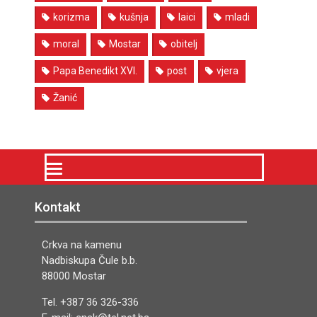
korizma
kušnja
laici
mladi
moral
Mostar
obitelj
Papa Benedikt XVI.
post
vjera
Žanić
Kontakt
Crkva na kamenu
Nadbiskupa Čule b.b.
88000 Mostar
Tel. +387 36 326-336