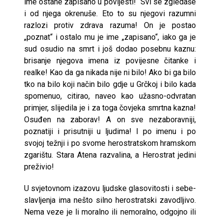
ime ostane zapisano u povijesti!“ Svi se zgledaše
i od njega okrenuše. Eto to su njegovi razumni
razlozi protiv zdrava razuma! On je postao
„poznat“ i ostalo mu je ime „zapisano“, iako ga je
sud osudio na smrt i još dodao posebnu kaznu:
brisanje njegova imena iz povijesne čitanke i
realke! Kao da ga nikada nije ni bilo! Ako bi ga bilo
tko na bilo koji način bilo gdje u Grčkoj i bilo kada
spomenuo, citirao, naveo kao užasno-odvratan
primjer, slijedila je i za toga čovjeka smrtna kazna!
Osuđen na zaborav! A on sve nezaboravniji,
poznatiji i prisutniji u ljudima! I po imenu i po
svojoj težnji i po svome herostratskom hramskom
zgarištu. Stara Atena razvalina, a Herostrat jedini
preživio!
U svjetovnom izazovu ljudske glasovitosti i sebe-
slavljenja ima nešto silno herostratski zavodljivo.
Nema veze je li moralno ili nemoralno, odgojno ili