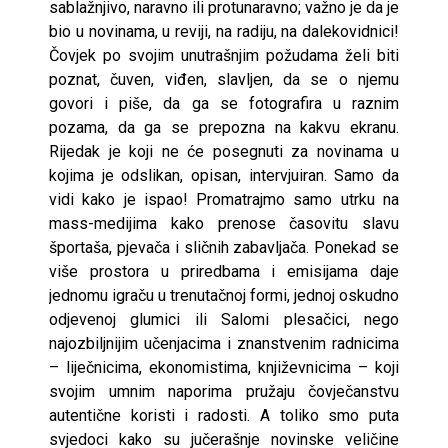
sablažnjivo, naravno ili protunaravno; važno je da je
bio u novinama, u reviji, na radiju, na dalekovidnici!
Čovjek po svojim unutrašnjim požudama želi biti
poznat, čuven, viđen, slavljen, da se o njemu
govori i piše, da ga se fotografira u raznim
pozama, da ga se prepozna na kakvu ekranu.
Rijedak je koji ne će posegnuti za novinama u
kojima je odslikan, opisan, intervjuiran. Samo da
vidi kako je ispao! Promatrajmo samo utrku na
mass-medijima kako prenose časovitu slavu
športaša, pjevača i sličnih zabavljača. Ponekad se
više prostora u priredbama i emisijama daje
jednomu igraču u trenutačnoj formi, jednoj oskudno
odjevenoj glumici ili Salomi plesačici, nego
najozbiljnijim učenjacima i znanstvenim radnicima
– liječnicima, ekonomistima, književnicima – koji
svojim umnim naporima pružaju čovječanstvu
autentične koristi i radosti. A toliko smo puta
svjedoci kako su jučerašnje novinske veličine