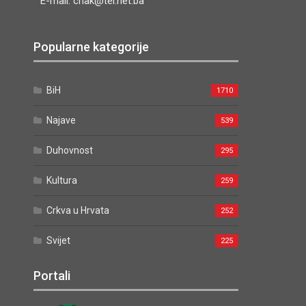
E-mail: cnak@tel.net.ba
Popularne kategorije
BiH
1710
Najave
539
Duhovnost
295
Kultura
259
Crkva u Hrvata
252
Svijet
225
Portali