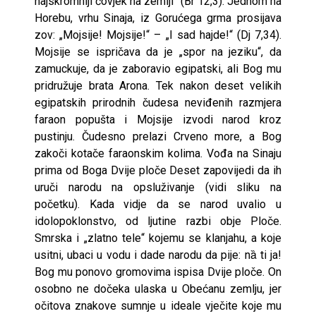
najskromniji čovjek na zemlji“ (Br 12,3). Jednom na
Horebu, vrhu Sinaja, iz Gorućega grma prosijava
zov: „Mojsije! Mojsije!“ – „I sad hajde!“ (Dj 7,34).
Mojsije se ispričava da je „spor na jeziku“, da
zamuckuje, da je zaboravio egipatski, ali Bog mu
pridružuje brata Arona. Tek nakon deset velikih
egipatskih prirodnih čudesa neviđenih razmjera
faraon popušta i Mojsije izvodi narod kroz
pustinju. Čudesno prelazi Crveno more, a Bog
zakoči kotače faraonskim kolima. Vođa na Sinaju
prima od Boga Dvije ploče Deset zapovijedi da ih
uruči narodu na opsluživanje (vidi sliku na
početku). Kada vidje da se narod uvalio u
idolopoklonstvo, od ljutine razbi obje Ploče.
Smrska i „zlatno tele“ kojemu se klanjahu, a koje
usitni, ubaci u vodu i dade narodu da pije: nȁ ti ja!
Bog mu ponovo gromovima ispisa Dvije ploče. On
osobno ne dočeka ulaska u Obećanu zemlju, jer
očitova znakove sumnje u ideale vječite koje mu