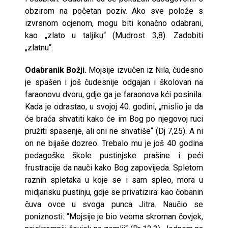
obzirom na početan poziv. Ako sve polože s
izvrsnom ocjenom, mogu biti konačno odabrani,
kao „zlato u taljiku“ (Mudrost 3,8). Zadobiti
„zlatnu“.
Odabranik Božji.
Mojsije izvučen iz Nila, čudesno
je spašen i još čudesnije odgajan i školovan na
faraonovu dvoru, gdje ga je faraonova kći posinila.
Kada je odrastao, u svojoj 40. godini, „mislio je da
će braća shvatiti kako će im Bog po njegovoj ruci
pružiti spasenje, ali oni ne shvatiše“ (Dj 7,25). A ni
on ne bijaše dozreo. Trebalo mu je još 40 godina
pedagoške škole pustinjske prašine i peći
frustracije da nauči kako Bog zapovijeda. Spletom
raznih spletaka u koje se i sam spleo, mora u
midjansku pustinju, gdje se privatizira: kao čobanin
čuva ovce u svoga punca Jitra. Naučio se
poniznosti: “Mojsije je bio veoma skroman čovjek,