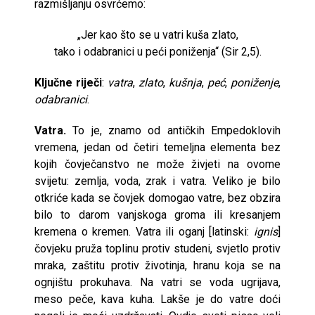
razmišljanju osvrćemo:
„Jer kao što se u vatri kuša zlato,
tako i odabranici u peći poniženja“ (Sir 2,5).
Ključne riječi
:
vatra
,
zlato
,
kušnja
,
peć
,
poniženje
,
odabranici
.
Vatra.
To je, znamo od antičkih Empedoklovih
vremena, jedan od četiri temeljna elementa bez
kojih čovječanstvo ne može živjeti na ovome
svijetu: zemlja, voda, zrak i vatra. Veliko je bilo
otkriće kada se čovjek domogao vatre, bez obzira
bilo to darom vanjskoga groma ili kresanjem
kremena o kremen. Vatra ili oganj [latinski:
ignis
]
čovjeku pruža toplinu protiv studeni, svjetlo protiv
mraka, zaštitu protiv životinja, hranu koja se na
ognjištu prokuhava. Na vatri se voda ugrijava,
meso peče, kava kuha. Lakše je do vatre doći