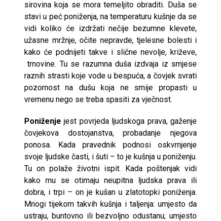
sirovina koja se mora temeljito obraditi. Duša se
stavi u peć poniženja, na temperaturu kušnje da se
vidi koliko će izdržati nečije bezumne klevete,
užasne mržnje, očite nepravde, tjelesne bolesti i
kako će podnijeti takve i slične nevolje, križeve,
trnovine. Tu se razumna duša izdvaja iz smjese
raznih strasti koje vode u bespuća, a čovjek svrati
pozornost na dušu koja ne smije propasti u
vremenu nego se treba spasiti za vječnost.
Poniženje
jest povrjeda ljudskoga prava, gaženje
čovjekova dostojanstva, probadanje njegova
ponosa. Kada pravednik podnosi oskvrnjenje
svoje ljudske časti, i šuti – to je kušnja u poniženju.
Tu on polaže životni ispit. Kada poštenjak vidi
kako mu se otimaju neupitna ljudska prava ili
dobra, i trpi – on je kušan u zlatotopki poniženja.
Mnogi tijekom takvih kušnja i taljenja: umjesto da
ustraju, buntovno ili bezvoljno odustanu; umjesto