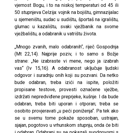
vjernost Bogu, i to na niskoj temperaturi od 45 ili
50 stupnjeva Celzija: vojnik na bojištu, gimnazijalac
u sjemeništu, sudac u sudištu, športaš na igralištu,
glumac u kazalištu, svaki vježbanik na svome
vježbalištu, a odabranik u vatrištu života.
„Mnogo zvanih, malo odabranih“, riječ Gospodnja
(Mt 22,14). Najprije poziv, i to samo s Božje
strane: „Ne izabraste vi mene, nego ja izabrah
vas“ (Iv 15,16). A odabranost uključuje ljudski
odgovor i suradnju onih koji su pozvani. Da netko
bude odabran, treba izići na ispite, položiti
propisane testove, provesti označene vježbe,
izdržati nepredviđene preprjeke, kušnje. I da bude
odabran, treba biti uporan i otporan; treba se
osobito provjeravati „u peći poniženja“. Pa tek ako
se u svemu tome pokaže sposoban, ustrajan,
sjajan, pogotovo u vrhunskom stupnju, onda će biti
i odabran. Odabrani su se pokazali suodgovorni s