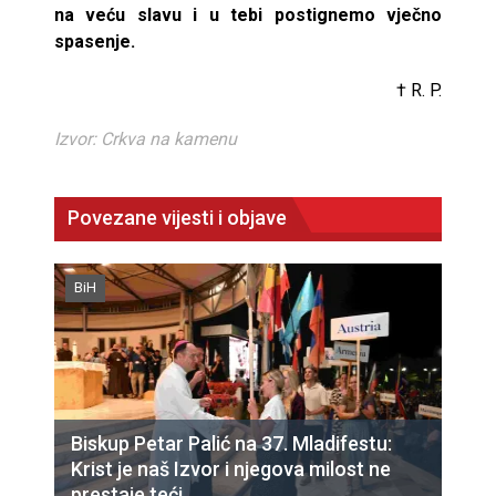
na veću slavu i u tebi postignemo vječno
spasenje.
† R. P.
Izvor: Crkva na kamenu
Povezane vijesti i objave
BiH
Biskup Petar Palić na 37. Mladifestu:
Krist je naš Izvor i njegova milost ne
prestaje teći