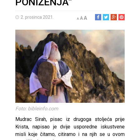
PONIŽENJA“
2. prosinca 2021.
A
A
A
Foto: bibleinfo.com
Mudrac Sirah, pisac iz drugoga stoljeća prije
Krista, napisao je dvije usporedne iskustvene
misli koje čitamo, citiramo i na njih se u ovom