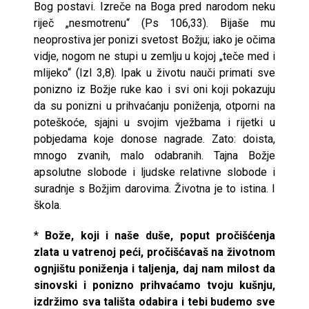
Bog postavi. Izreče na Boga pred narodom neku
riječ „nesmotrenu“ (Ps 106,33). Bijaše mu
neoprostiva jer ponizi svetost Božju; iako je očima
vidje, nogom ne stupi u zemlju u kojoj „teče med i
mlijeko“ (Izl 3,8). Ipak u životu nauči primati sve
ponizno iz Božje ruke kao i svi oni koji pokazuju
da su ponizni u prihvaćanju poniženja, otporni na
poteškoće, sjajni u svojim vježbama i rijetki u
pobjedama koje donose nagrade. Zato: doista,
mnogo zvanih, malo odabranih. Tajna Božje
apsolutne slobode i ljudske relativne slobode i
suradnje s Božjim darovima. Životna je to istina. I
škola.
*
Bože, koji i naše duše, poput pročišćenja
zlata u vatrenoj peći, pročišćavaš na životnom
ognjištu poniženja i taljenja, daj nam milost da
sinovski i ponizno prihvaćamo tvoju kušnju,
izdržimo sva tališta odabira i tebi budemo sve