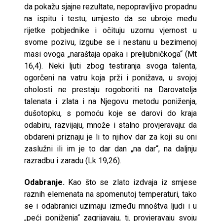
da pokažu sjajne rezultate, nepopravljivo propadnu
na ispitu i testu; umjesto da se ubroje među
rijetke pobjednike i očituju uzornu vjernost u
svome pozivu, izgube se i nestanu u bezimenoj
masi ovoga „naraštaja opaka i preljubničkoga“ (Mt
16,4). Neki ljuti zbog testiranja svoga talenta,
ogorčeni na vatru koja prži i ponižava, u svojoj
oholosti ne prestaju rogoboriti na Darovatelja
talenata i zlata i na Njegovu metodu poniženja,
dušotopku, s pomoću koje se darovi do kraja
odabiru, razvijaju, množe i stalno provjeravaju: da
obdareni priznaju je li to njihov dar za koji su oni
zaslužni ili im je to dar dan „na dar“, na daljnju
razradbu i zaradu (Lk 19,26).
Odabranje.
Kao što se zlato izdvaja iz smjese
raznih elemenata na spomenutoj temperaturi, tako
se i odabranici uzimaju između mnoštva ljudi i u
„peći poniženja“ zagrijavaju, tj. provjeravaju svoju