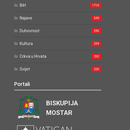
BiH
1710
Najave
539
Duhovnost
295
Kultura
259
Crkva u Hrvata
252
Svijet
225
Portali
BISKUPIJA
MOSTAR