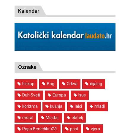
Kalendar
Oznake
biskup
Bog
Crkva
dijalog
Duh Sveti
Europa
Isus
korizma
kušnja
laici
mladi
moral
Mostar
obitelj
Papa Benedikt XVI.
post
vjera