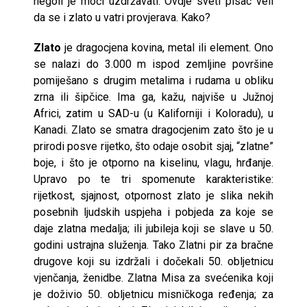
negoli je moći uzdržavati. Ovdje sveti pisac veli
da se i zlato u vatri provjerava. Kako?
Zlato
je dragocjena kovina, metal ili element. Ono
se nalazi do 3.000 m ispod zemljine površine
pomiješano s drugim metalima i rudama u obliku
zrna ili šipčice. Ima ga, kažu, najviše u Južnoj
Africi, zatim u SAD-u (u Kaliforniji i Koloradu), u
Kanadi. Zlato se smatra dragocjenim zato što je u
prirodi posve rijetko, što odaje osobit sjaj, “zlatne”
boje, i što je otporno na kiselinu, vlagu, hrđanje.
Upravo po te tri spomenute karakteristike:
rijetkost, sjajnost, otpornost zlato je slika nekih
posebnih ljudskih uspjeha i pobjeda za koje se
daje zlatna medalja; ili jubileja koji se slave u 50.
godini ustrajna služenja. Tako Zlatni pir za bračne
drugove koji su izdržali i dočekali 50. obljetnicu
vjenčanja, ženidbe. Zlatna Misa za svećenika koji
je doživio 50. obljetnicu misničkoga ređenja; za