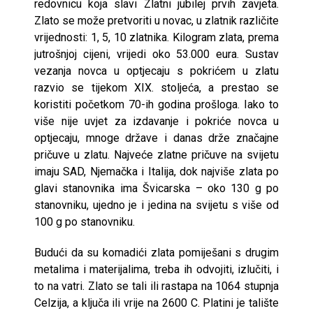
redovnicu koja slavi Zlatni jubilej prvih zavjeta.
Zlato se može pretvoriti u novac, u zlatnik različite
vrijednosti: 1, 5, 10 zlatnika. Kilogram zlata, prema
jutrošnjoj cijeni, vrijedi oko 53.000 eura. Sustav
vezanja novca u optjecaju s pokrićem u zlatu
razvio se tijekom XIX. stoljeća, a prestao se
koristiti početkom 70-ih godina prošloga. Iako to
više nije uvjet za izdavanje i pokriće novca u
optjecaju, mnoge države i danas drže značajne
pričuve u zlatu. Najveće zlatne pričuve na svijetu
imaju SAD, Njemačka i Italija, dok najviše zlata po
glavi stanovnika ima Švicarska – oko 130 g po
stanovniku, ujedno je i jedina na svijetu s više od
100 g po stanovniku.
Budući da su komadići zlata pomiješani s drugim
metalima i materijalima, treba ih odvojiti, izlučiti, i
to na vatri. Zlato se tali ili rastapa na 1064 stupnja
Celzija, a ključa ili vrije na 2600 C. Platini je talište