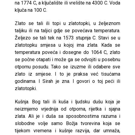
na 1774 C, a ključalište ili vrelište na 4300 C. Voda
ključa na 100 C.
Zlato se tali ili topi u zlatotopki, u željeznom
taljiku ili na taljici gdje se povećava temperatura.
Željezo se tali tek na 1573 stupnja C. Stavi se u
zlatotopku smjesa u kojoj ima zlata. Kada se
temperatura poveća i dosegne do 1064 C, zlato
se počne otapati i može ga se odvojiti u posebnu
otpornu posudu. Tako se izuzme ili odabere sve
zlato iz smjese. I to je praksa već tisućama
godinama. I Sirah je zna. I govori o toj peći ili
zlatotopki.
Kušnja. Bog tali ili kuša i ljudsku dušu koja je
neizmjerno vrjednija od otporna, rijetka i sjajna
zlata. Ali je i duša sa sposobnostima razuma i
slobodne volje samo Božja tvorevina koja se
tijekom vremena i kušnje razvija, dar umnaža,