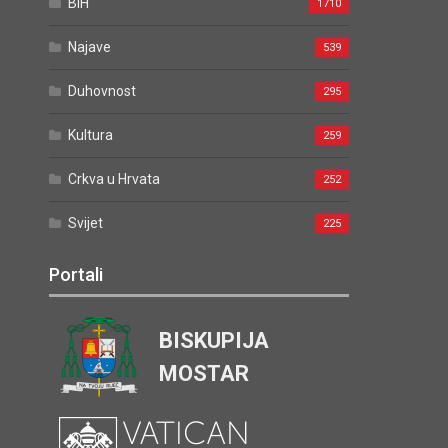
BiH
1710
Najave
539
Duhovnost
295
Kultura
259
Crkva u Hrvata
252
Svijet
225
Portali
BISKUPIJA
MOSTAR