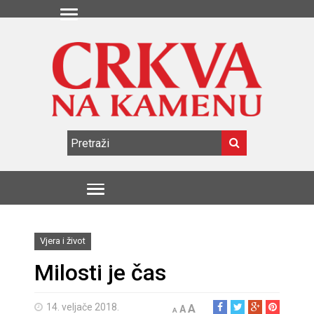
Vjera i život
Milosti je čas
14. veljače 2018.
A
A
A