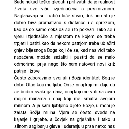
Bude nekad teško gledati i prihvatiti da je realnost
života sve više izjednačena s pesimizmom.
Naglašavaju se i ističu loše stvari, dok ono što je
dobro biva promatrano s distance i s oprezom,
kao da se samo čeka da se i to pokvari. Tako se i
vjeru izjednačilo s mjestom na kojem se treba
trpjeti i patiti, kao da nekom patnjom treba ublažiti
gnjev bijesnoga Boga koji će se, kad nas vidi tako
napaćene, možda sažaliti i pustiti da se malo
odmorimo, prije nego što nam natovari novi križ
patnje i žrtve.
Često zaboravimo svoj ali i Božji identitet. Bog je
dobri Otac koji me ljubi. On je onaj koji mi daje da
se budim svakoga dana, onaj koji me voli sa svim
mojim manama i onaj koji me smatra svojom
milinom. A ja sam ljubljeno dijete Božje, u meni je
zaista Božja milina. Vjera se često svede na
kajanje i grijehe, a čovjek na grješnika. I tako u
silnom sagibanju glave i udaranju u prsa netko nas