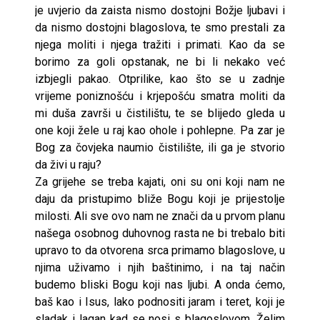
je uvjerio da zaista nismo dostojni Božje ljubavi i
da nismo dostojni blagoslova, te smo prestali za
njega moliti i njega tražiti i primati. Kao da se
borimo za goli opstanak, ne bi li nekako već
izbjegli pakao. Otprilike, kao što se u zadnje
vrijeme poniznošću i krjepošću smatra moliti da
mi duša završi u čistilištu, te se blijedo gleda u
one koji žele u raj kao ohole i pohlepne. Pa zar je
Bog za čovjeka naumio čistilište, ili ga je stvorio
da živi u raju?
Za grijehe se treba kajati, oni su oni koji nam ne
daju da pristupimo bliže Bogu koji je prijestolje
milosti. Ali sve ovo nam ne znači da u prvom planu
našega osobnog duhovnog rasta ne bi trebalo biti
upravo to da otvorena srca primamo blagoslove, u
njima uživamo i njih baštinimo, i na taj način
budemo bliski Bogu koji nas ljubi. A onda ćemo,
baš kao i Isus, lako podnositi jaram i teret, koji je
sladak i lagan kad se nosi s blagoslovom. Želim