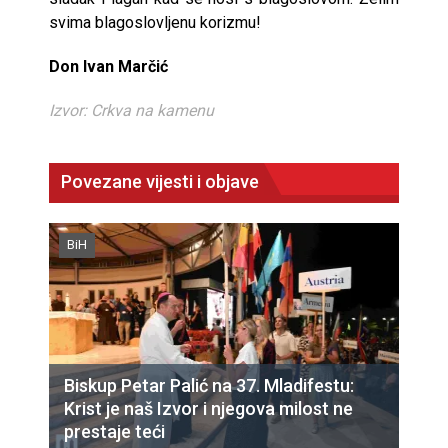
svima blagoslovljenu korizmu!
Don Ivan Marčić
Izvor: Crkva na kamenu
Povezane vijesti i objave
BiH
Biskup Petar Palić na 37. Mladifestu:
Krist je naš Izvor i njegova milost ne
prestaje teći