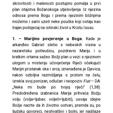
skrovitosti i malenosti postupno pomalja u prvi
plan otajstva Božanskoga utjelovljenja. Iz njezina
odnosa prema Bogu i prema njezinim bližnjima
možemo i sami uzeti neke poučke koji ostaju kao
trajan podsjećaj na istinski život u Kristu Isusu.
1. – Marijino povjerenje u Boga.
Kada je
arkanđeo Gabriel sletio s nebeskih visina u
nazaretsku potleušicu, pozdravio Mariju i u
kratkim crtama sažeo Božji plan u vezi s njezinom
ulogom u misteriju učovječenja Riječi očekujući
Marijin pristanak oka i srca, iznenađena je Djevica,
nakon ozbiljna razmišljanja s prstom na čelu,
izrekla svoj ponizan, odlučan i neopoziv
Fiat
– DA:
„Neka mi bude po tvojoj riječi“ (1,38).
Predodređena izabranica Marija prihvaća Božju
volju (volja=ljubav; voljeti=ljubiti), usvaja idejne
Božje nacrte da ih životno ostvari, premda su, po
ljudsku govoreći, neshvatljivi i bolni, jer nadilaze