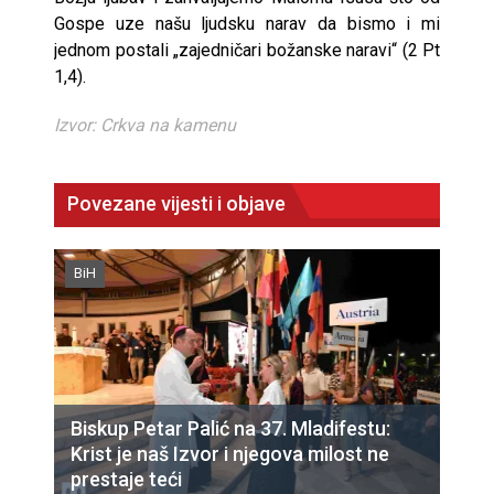
Gospe uze našu ljudsku narav da bismo i mi
jednom postali „zajedničari božanske naravi“ (2 Pt
1,4).
Izvor: Crkva na kamenu
Povezane vijesti i objave
BiH
Biskup Petar Palić na 37. Mladifestu:
Krist je naš Izvor i njegova milost ne
prestaje teći