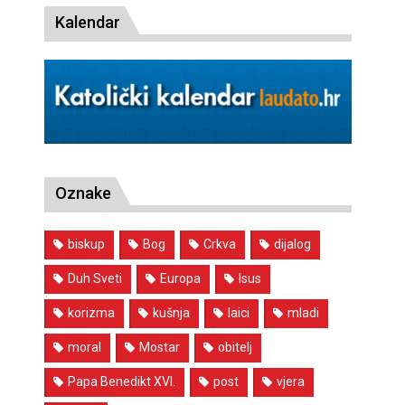
Kalendar
Oznake
biskup
Bog
Crkva
dijalog
Duh Sveti
Europa
Isus
korizma
kušnja
laici
mladi
moral
Mostar
obitelj
Papa Benedikt XVI.
post
vjera