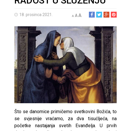
RADOST U SLUŽENJU
18. prosinca 2021.
A
A
A
Što se danomice primičemo svetkovini Božića, to
se svjesnije vraćamo, za dva tisućljeća, na
početke nastajanja svetih Evanđelja. U prvih