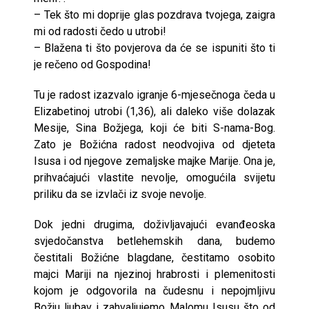
– Tek što mi doprije glas pozdrava tvojega, zaigra
mi od radosti čedo u utrobi!
– Blažena ti što povjerova da će se ispuniti što ti
je rečeno od Gospodina!
Tu je radost izazvalo igranje 6-mjesečnoga čeda u
Elizabetinoj utrobi (1,36), ali daleko više dolazak
Mesije, Sina Božjega, koji će biti S-nama-Bog.
Zato je Božićna radost neodvojiva od djeteta
Isusa i od njegove zemaljske majke Marije. Ona je,
prihvaćajući vlastite nevolje, omogućila svijetu
priliku da se izvlači iz svoje nevolje.
Dok jedni drugima, doživljavajući evanđeoska
svjedočanstva betlehemskih dana, budemo
čestitali Božićne blagdane, čestitamo osobito
majci Mariji na njezinoj hrabrosti i plemenitosti
kojom je odgovorila na čudesnu i nepojmljivu
Božju ljubav i zahvaljujemo Malomu Isusu što od