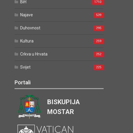
BiH
1710
Najave
539
Duhovnost
295
Kultura
259
Crkva u Hrvata
252
Svijet
225
Portali
BISKUPIJA
MOSTAR