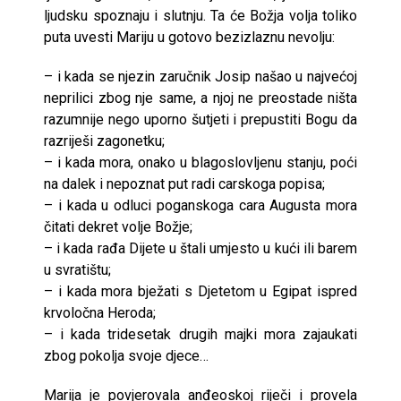
ljudsku spoznaju i slutnju. Ta će Božja volja toliko
puta uvesti Mariju u gotovo bezizlaznu nevolju:
– i kada se njezin zaručnik Josip našao u najvećoj
neprilici zbog nje same, a njoj ne preostade ništa
razumnije nego uporno šutjeti i prepustiti Bogu da
razriješi zagonetku;
– i kada mora, onako u blagoslovljenu stanju, poći
na dalek i nepoznat put radi carskoga popisa;
– i kada u odluci poganskoga cara Augusta mora
čitati dekret volje Božje;
– i kada rađa Dijete u štali umjesto u kući ili barem
u svratištu;
– i kada mora bježati s Djetetom u Egipat ispred
krvoločna Heroda;
– i kada tridesetak drugih majki mora zajaukati
zbog pokolja svoje djece…
Marija je povjerovala anđeoskoj riječi i provela