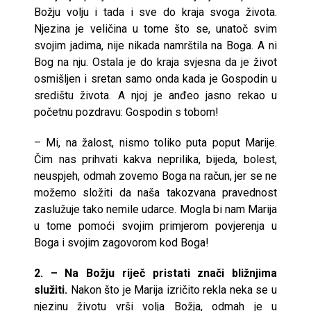
Božju volju i tada i sve do kraja svoga života.
Njezina je veličina u tome što se, unatoč svim
svojim jadima, nije nikada namrštila na Boga. A ni
Bog na nju. Ostala je do kraja svjesna da je život
osmišljen i sretan samo onda kada je Gospodin u
središtu života. A njoj je anđeo jasno rekao u
početnu pozdravu: Gospodin s tobom!
– Mi, na žalost, nismo toliko puta poput Marije.
Čim nas prihvati kakva neprilika, bijeda, bolest,
neuspjeh, odmah zovemo Boga na račun, jer se ne
možemo složiti da naša takozvana pravednost
zaslužuje tako nemile udarce. Mogla bi nam Marija
u tome pomoći svojim primjerom povjerenja u
Boga i svojim zagovorom kod Boga!
2. – Na Božju riječ pristati znači bližnjima
služiti.
Nakon što je Marija izričito rekla neka se u
njezinu životu vrši volja Božja, odmah je u