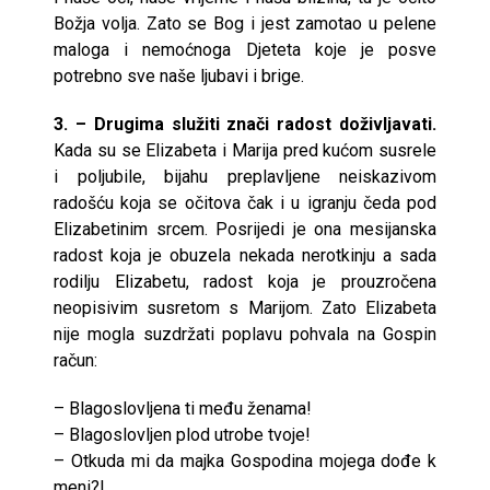
Božja volja. Zato se Bog i jest zamotao u pelene
maloga i nemoćnoga Djeteta koje je posve
potrebno sve naše ljubavi i brige.
3. – Drugima služiti znači radost doživljavati.
Kada su se Elizabeta i Marija pred kućom susrele
i poljubile, bijahu preplavljene neiskazivom
radošću koja se očitova čak i u igranju čeda pod
Elizabetinim srcem. Posrijedi je ona mesijanska
radost koja je obuzela nekada nerotkinju a sada
rodilju Elizabetu, radost koja je prouzročena
neopisivim susretom s Marijom. Zato Elizabeta
nije mogla suzdržati poplavu pohvala na Gospin
račun:
– Blagoslovljena ti među ženama!
– Blagoslovljen plod utrobe tvoje!
– Otkuda mi da majka Gospodina mojega dođe k
meni?!