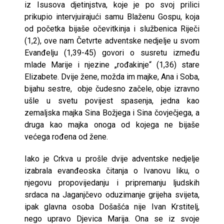
iz Isusova djetinjstva, koje je po svoj prilici
prikupio intervjuirajući samu Blaženu Gospu, koja
od početka bijaše očevitkinja i službenica Riječi
(1,2), ove nam Četvrte adventske nedjelje u svom
Evanđelju (1,39-45) govori o susretu između
mlade Marije i njezine „rođakinje“ (1,36) stare
Elizabete. Dvije žene, možda im majke, Ana i Soba,
bijahu sestre, obje čudesno začele, obje izravno
ušle u svetu povijest spasenja, jedna kao
zemaljska majka Sina Božjega i Sina čovječjega, a
druga kao majka onoga od kojega ne bijaše
većega rođena od žene.
Iako je Crkva u prošle dvije adventske nedjelje
izabrala evanđeoska čitanja o Ivanovu liku, o
njegovu propovijedanju i pripremanju ljudskih
srdaca na Jaganjčevo oduzimanje grijeha svijeta,
ipak glavna osoba Došašća nije Ivan Krstitelj,
nego upravo Djevica Marija. Ona se iz svoje