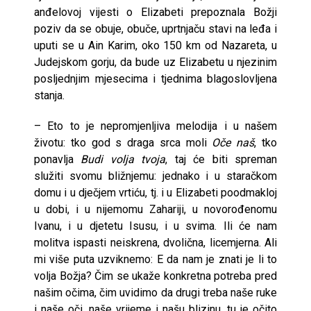
anđelovoj vijesti o Elizabeti prepoznala Božji
poziv da se obuje, obuče, uprtnjaču stavi na leđa i
uputi se u Ain Karim, oko 150 km od Nazareta, u
Judejskom gorju, da bude uz Elizabetu u njezinim
posljednjim mjesecima i tjednima blagoslovljena
stanja.
– Eto to je nepromjenljiva melodija i u našem
životu: tko god s draga srca moli
Oče naš
, tko
ponavlja
Budi volja tvoja
, taj će biti spreman
služiti svomu bližnjemu: jednako i u staračkom
domu i u dječjem vrtiću, tj. i u Elizabeti poodmakloj
u dobi, i u nijemomu Zahariji, u novorođenomu
Ivanu, i u djetetu Isusu, i u svima. Ili će nam
molitva ispasti neiskrena, dvolična, licemjerna. Ali
mi više puta uzviknemo: E da nam je znati je li to
volja Božja? Čim se ukaže konkretna potreba pred
našim očima, čim uvidimo da drugi treba naše ruke
i naše oči, naše vrijeme i našu blizinu, tu je očito