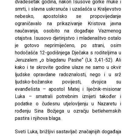
dvadesetak godina, nakon Isusove gorke muke i
smrti, i slavna uskrsnuća i uzašašća u Kraljevstvo
nebesko, apostolsko se propovijedanje
ograničavalo na prikazivanje Kristova javna
naučavanja, osobito na događaje Vazmenog
otajstva. Isusovo djetinjstvo i mladenaštvo ostalo
je gotovo neprimijećeno, po strani, osim
hodočašća 12-godišnjega Dječaka s roditeljima u
Jeruzalem „o blagdanu Pashe“ (Lk 3,41-52). Ali
kako i te skrovite godine ulaze ne samo u okvir
ljudske opravdane radoznalosti, nego i u srž
ljudsko-božanske povijesti, dvojica su
evanđelista – apostol Matej i liječnik-misionar
Luka – smatrali potrebnim iznijeti također i
podatke o čudesnu utjelovljenju u Nazaretu i
rođenju Sina Božjega u ozračju betlehemskih
pastira i njihova blaga.
Sveti Luka, brižljivi sastavljač značajnijih događaja