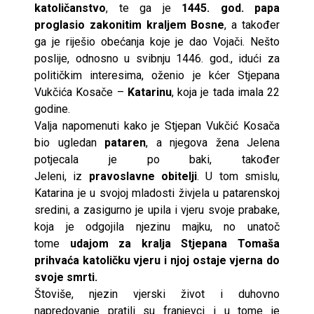
katoličanstvo
, te ga je
1445. god. papa
proglasio zakonitim kraljem Bosne
, a također
ga je riješio obećanja koje je dao Vojači. Nešto
poslije, odnosno u svibnju 1446. god., idući za
političkim interesima, oženio je kćer Stjepana
Vukčića Kosače –
Katarinu
, koja je tada imala 22
godine.
Valja napomenuti kako je Stjepan Vukčić Kosača
bio ugledan
pataren
, a njegova žena Jelena
potjecala je po baki, također
Jeleni, iz
pravoslavne obitelji
. U tom smislu,
Katarina je u svojoj mladosti živjela u patarenskoj
sredini, a zasigurno je upila i vjeru svoje prabake,
koja je odgojila njezinu majku, no unatoč
tome
udajom za kralja Stjepana Tomaša
prihvaća katoličku vjeru i njoj ostaje vjerna do
svoje smrti.
Štoviše, njezin vjerski život i duhovno
napredovanje pratili su franjevci i u tome je