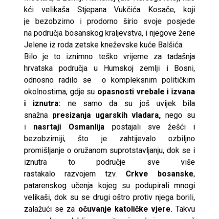
kći velikaša Stjepana Vukčića Kosače, koji
je bezobzirno i prodorno širio svoje posjede
na područja bosanskog kraljevstva, i njegove žene
Jelene iz roda zetske kneževske kuće Balšića.
Bilo je to iznimno teško vrijeme za tadašnja
hrvatska područja u Humskoj zemlji i Bosni,
odnosno radilo se o kompleksnim političkim
okolnostima, gdje su
opasnosti vrebale i izvana
i iznutra:
ne samo da su još uvijek bila
snažna
presizanja ugarskih vladara,
nego su
i
nasrtaji Osmanlija
postajali sve žešći i
bezobzirniji, što je zahtijevalo ozbiljno
promišljanje o oružanom suprotstavljanju, dok se i
iznutra to područje sve više
rastakalo razvojem tzv.
Crkve bosanske
,
patarenskog učenja kojeg su podupirali mnogi
velikaši, dok su se drugi oštro protiv njega borili,
zalažući se za
očuvanje katoličke vjere.
Takvu