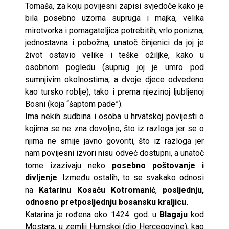
Tomaša, za koju povijesni zapisi svjedoče kako je
bila posebno uzorna supruga i majka, velika
mirotvorka i pomagateljica potrebitih, vrlo ponizna,
jednostavna i pobožna, unatoč činjenici da joj je
život ostavio velike i teške ožiljke, kako u
osobnom pogledu (suprug joj je umro pod
sumnjivim okolnostima, a dvoje djece odvedeno
kao tursko roblje), tako i prema njezinoj ljubljenoj
Bosni (koja “šaptom pade”).
Ima nekih sudbina i osoba u hrvatskoj povijesti o
kojima se ne zna dovoljno, što iz razloga jer se o
njima ne smije javno govoriti, što iz razloga jer
nam povijesni izvori nisu odveć dostupni, a unatoč
tome izazivaju neko
posebno poštovanje i
divljenje
. Između ostalih, to se svakako odnosi
na
Katarinu Kosaču Kotromanić
,
posljednju,
odnosno pretposljednju bosansku kraljicu.
Katarina je rođena oko 1424. god. u
Blagaju
kod
Mostara, u zemlji Humskoj (dio Hercegovine), kao