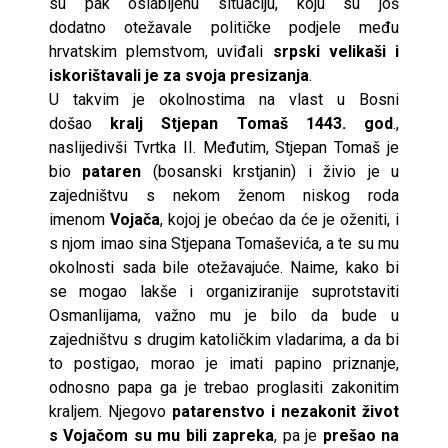
su pak oslabljenu situaciju, koju su još
dodatno otežavale političke podjele među
hrvatskim plemstvom, uviđali
srpski velikaši i
iskorištavali je za svoja presizanja
.
U takvim je okolnostima na vlast u Bosni
došao
kralj Stjepan Tomaš 1443. god
.,
naslijedivši Tvrtka II. Međutim, Stjepan Tomaš je
bio
pataren
(bosanski krstjanin) i živio je u
zajedništvu s nekom ženom niskog roda
imenom
Vojača
, kojoj je obećao da će je oženiti, i
s njom imao sina Stjepana Tomaševića, a te su mu
okolnosti sada bile otežavajuće. Naime, kako bi
se mogao lakše i organiziranije suprotstaviti
Osmanlijama, važno mu je bilo da bude u
zajedništvu s drugim katoličkim vladarima, a da bi
to postigao, morao je imati papino priznanje,
odnosno papa ga je trebao proglasiti zakonitim
kraljem. Njegovo
patarenstvo i nezakonit život
s Vojačom su mu bili zapreka
, pa je
prešao na