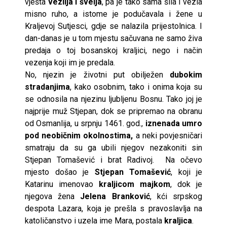
vješta
vezilja i švelja
, pa je tako sama šila i vezla
misno ruho, a istome je podučavala i žene u
Kraljevoj Sutjesci, gdje se nalazila prijestolnica. I
dan-danas je u tom mjestu sačuvana ne samo živa
predaja o toj bosanskoj kraljici, nego i način
vezenja koji im je predala.
No, njezin je životni put obilježen
dubokim
stradanjima
, kako osobnim, tako i onima koja su
se odnosila na njezinu ljubljenu Bosnu. Tako joj je
najprije muž Stjepan, dok se pripremao na obranu
od Osmanlija, u srpnju 1461. god.,
iznenada umro
pod neobičnim okolnostima,
a neki povjesničari
smatraju da su ga ubili njegov nezakoniti sin
Stjepan Tomašević i brat Radivoj. Na očevo
mjesto došao je
Stjepan Tomašević
, koji je
Katarinu imenovao
kraljicom majkom
, dok je
njegova žena
Jelena Branković
, kći srpskog
despota Lazara, koja je prešla s pravoslavlja na
katoličanstvo i uzela ime Mara, postala
kraljica
.