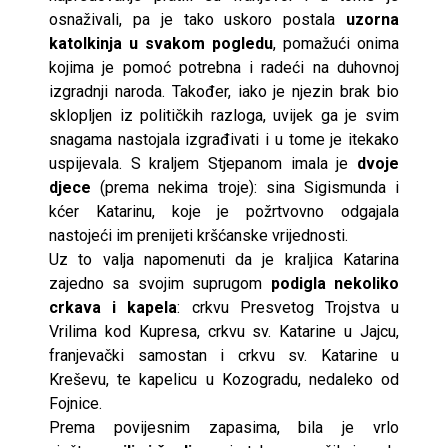
osnaživali, pa je tako uskoro postala
uzorna
katolkinja u svakom pogledu
, pomažući onima
kojima je pomoć potrebna i radeći na duhovnoj
izgradnji naroda. Također, iako je njezin brak bio
sklopljen iz političkih razloga, uvijek ga je svim
snagama nastojala izgrađivati i u tome je itekako
uspijevala. S kraljem Stjepanom imala je
dvoje
djece
(prema nekima troje): sina Sigismunda i
kćer Katarinu, koje je požrtvovno odgajala
nastojeći im prenijeti kršćanske vrijednosti.
Uz to valja napomenuti da je kraljica Katarina
zajedno sa svojim suprugom
podigla nekoliko
crkava i kapela
: crkvu Presvetog Trojstva u
Vrilima kod Kupresa, crkvu sv. Katarine u Jajcu,
franjevački samostan i crkvu sv. Katarine u
Kreševu, te kapelicu u Kozogradu, nedaleko od
Fojnice.
Prema povijesnim zapasima, bila je vrlo