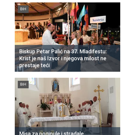
BiH
Biskup Petar Palić na 37. Mladifestu:
Krist je naš Izvor i njegova milost ne
prestaje teći
BiH
Misa za poginule i stradale