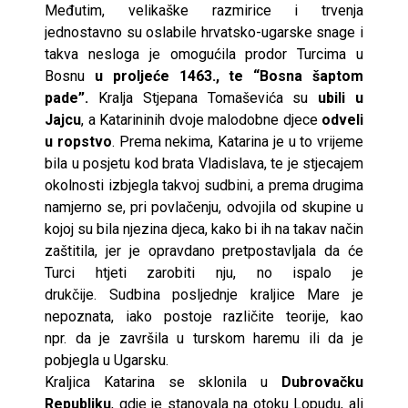
Međutim, velikaške razmirice i trvenja
jednostavno su oslabile hrvatsko-ugarske snage i
takva nesloga je omogućila prodor Turcima u
Bosnu
u proljeće 1463., te “Bosna šaptom
pade”.
Kralja Stjepana Tomaševića su
ubili u
Jajcu
, a Katarininih dvoje malodobne djece
odveli
u ropstvo
. Prema nekima, Katarina je u to vrijeme
bila u posjetu kod brata Vladislava, te je stjecajem
okolnosti izbjegla takvoj sudbini, a prema drugima
namjerno se, pri povlačenju, odvojila od skupine u
kojoj su bila njezina djeca, kako bi ih na takav način
zaštitila, jer je opravdano pretpostavljala da će
Turci htjeti zarobiti nju, no ispalo je
drukčije. Sudbina posljednje kraljice Mare je
nepoznata, iako postoje različite teorije, kao
npr. da je završila u turskom haremu ili da je
pobjegla u Ugarsku.
Kraljica Katarina se sklonila u
Dubrovačku
Republiku
, gdje je stanovala na otoku Lopudu, ali