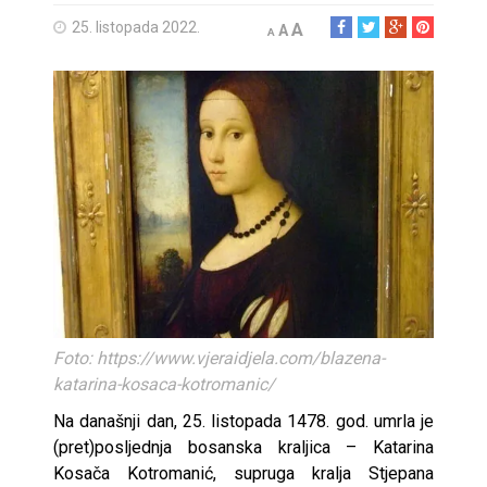
25. listopada 2022.
A
A
A
Foto: https://www.vjeraidjela.com/blazena-
katarina-kosaca-kotromanic/
Na današnji dan, 25. listopada 1478. god. umrla je
(pret)posljednja bosanska kraljica – Katarina
Kosača Kotromanić, supruga kralja Stjepana