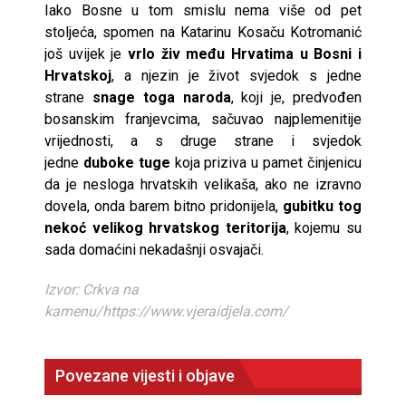
Iako Bosne u tom smislu nema više od pet
stoljeća, spomen na Katarinu Kosaču Kotromanić
još uvijek je
vrlo živ među Hrvatima u Bosni i
Hrvatskoj
, a njezin je život svjedok s jedne
strane
snage toga naroda
, koji je, predvođen
bosanskim franjevcima, sačuvao najplemenitije
vrijednosti, a s druge strane i svjedok
jedne
duboke tuge
koja priziva u pamet činjenicu
da je nesloga hrvatskih velikaša, ako ne izravno
dovela, onda barem bitno pridonijela,
gubitku tog
nekoć velikog hrvatskog teritorija
, kojemu su
sada domaćini nekadašnji osvajači.
Izvor: Crkva na
kamenu/https://www.vjeraidjela.com/
Povezane vijesti i objave