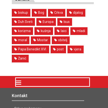
biskup
Bog
Crkva
dijalog
Duh Sveti
Europa
Isus
korizma
kušnja
laici
mladi
moral
Mostar
obitelj
Papa Benedikt XVI.
post
vjera
Žanić
Kontakt