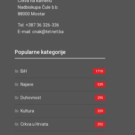
Crkva na kamenu
Nadbiskupa Čule b.b.
88000 Mostar
Tel. +387 36 326-336
E-mail: cnak@tel.net.ba
Popularne kategorije
BiH
1710
Najave
539
Duhovnost
295
Kultura
259
Crkva u Hrvata
252