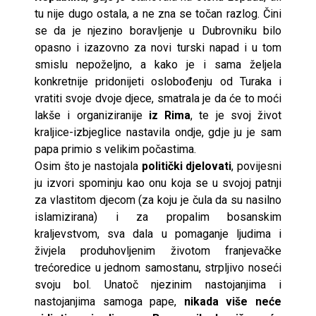
tu nije dugo ostala, a ne zna se točan razlog. Čini
se da je njezino boravljenje u Dubrovniku bilo
opasno i izazovno za novi turski napad i u tom
smislu nepoželjno, a kako je i sama željela
konkretnije pridonijeti oslobođenju od Turaka i
vratiti svoje dvoje djece, smatrala je da će to moći
lakše i organiziranije
iz Rima
, te je svoj život
kraljice-izbjeglice nastavila ondje, gdje ju je sam
papa primio s velikim počastima.
Osim što je nastojala
politički djelovati
, povijesni
ju izvori spominju kao onu koja se u svojoj patnji
za vlastitom djecom (za koju je čula da su nasilno
islamizirana) i za propalim bosanskim
kraljevstvom, sva dala u pomaganje ljudima i
živjela produhovljenim životom franjevačke
trećoredice u jednom samostanu, strpljivo noseći
svoju bol. Unatoč njezinim nastojanjima i
nastojanjima samoga pape,
nikada više neće