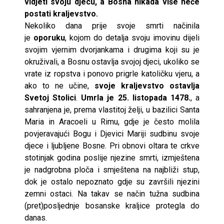
vidjeti svoju djecu, a Bosna nikada više neće
postati kraljevstvo.
Nekoliko dana prije svoje smrti načinila
je
oporuku
, kojom do detalja svoju imovinu dijeli
svojim vjernim dvorjankama i drugima koji su je
okruživali, a Bosnu ostavlja svojoj djeci, ukoliko se
vrate iz ropstva i ponovo prigrle katoličku vjeru, a
ako to ne učine,
svoje kraljevstvo ostavlja
Svetoj Stolici
.
Umrla je 25. listopada 1478.
, a
sahranjena je, prema vlastitoj želji, u bazilici Santa
Maria in Aracoeli u Rimu, gdje je često molila
povjeravajući Bogu i Djevici Mariji sudbinu svoje
djece i ljubljene Bosne. Pri obnovi oltara te crkve
stotinjak godina poslije njezine smrti, izmještena
je nadgrobna ploča i smještena na najbliži stup,
dok je ostalo nepoznato gdje su završili njezini
zemni ostaci. Na takav se način tužna sudbina
(pret)posljednje bosanske kraljice protegla do
danas.