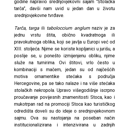
godine napravio srednjovjekovni sajam “Stolačka
tarča”, davši nam uvid u jedan dan u životu
srednjovjekovne tvrđave.
Tarča
,
targa
ili
taboloccium anglum
naziv je za
jednu vrstu štita, obično kvadratnoga ili
pravokutnoga oblika, koji se javlja u Europi već od
XIII. stoljeća. Njime se koriste kopljanici u jurišu, a
poslije se, u ponešto izmijenjenu obliku, njime
služe na turnirima. Ovi štitovi, vrlo često u
kombinaciji s mačem, jedan su od najčešćih
motiva ornamentike stećaka s područja
Hercegovine, pa se tako nalaze i na više stećaka
stolačkih nekropola. Upravo višegodišnje iscrpno
proučavanje povijesnih znamenitosti Stoca, kao i
mukotrpan rad na promociji Stoca kao turističkog
odredišta doveli su do ideje o srednjovjekovnom
sajmu. Ova su nastojanja na poseban način
institucionalizirana i intenzivirana u zadnjih