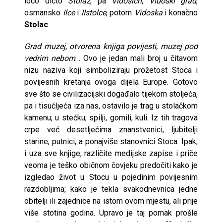
loco dicto
Stolaz
, pa
Vidosich
,
Vidoski grad
,
osmansko
Ilce
i
IIstolce
, potom
Vidoska
i konačno
Stolac
.
Grad muzej, otvorena knjiga povijesti, muzej pod
vedrim nebom
… Ovo je jedan mali broj u čitavom
nizu naziva koji simboliziraju prožetost Stoca i
povijesnih kretanja ovoga dijela Europe. Gotovo
sve što se civilizacijski događalo tijekom stoljeća,
pa i tisućljeća iza nas, ostavilo je trag u stolačkom
kamenu; u stećku, spilji, gomili, kuli. Iz tih tragova
crpe već desetljećima znanstvenici, ljubitelji
starine, putnici, a ponajviše stanovnici Stoca. Ipak,
i uza sve knjige, različite medijske zapise i priče
veoma je teško običnom čovjeku predočiti kako je
izgledao život u Stocu u pojedinim povijesnim
razdobljima; kako je tekla svakodnevnica jedne
obitelji ili zajednice na istom ovom mjestu, ali prije
više stotina godina. Upravo je taj pomak prošle