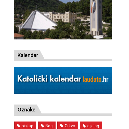
Kalendar
Oznake
biskup
Bog
Crkva
dijalog