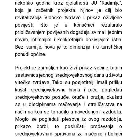
nekoliko godina kroz djelatnosti JU “Radimlja”,
koja je začetnik projekta. Njihov je cilj bio
revitalizacija Vidoške tvrđave i prikaz oživljene
povijesti, što je u konačnici rezultiralo
približavanjem povijesnih događaja svima i jednim
novim, intimnijim i konkretnijim doživljajem istih.
Bez sumnje, nova je to dimenzija i u turističkoj
ponudi općine.
Projekt je zamišljen kao živi prikaz većine bitnih
sastavnica jednog srednjovjekovnog dana u životu
viteške tvrđave. Tako su posjetitelji imali priliku
kušati srednjovjekovnu hranu i piće, pogledati
srednjovjekovno posuđe, oruđe i oružje, okušati
se u disciplinama mačevanja i streličarstva na
način na koji se to radilo u navedenom razdoblju.
Moglo se pogledati plesove iz ovog razdoblja,
prikaze borbi, te poslušati predavanja o
srednjovjekovnim spravama za mučenje i bolnici