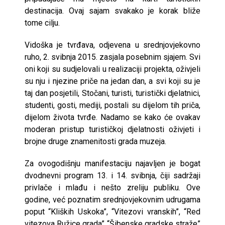
destinacija. Ovaj sajam svakako je korak bliže
tome cilju.
Vidoška je tvrđava, odjevena u srednjovjekovno
ruho, 2. svibnja 2015. zasjala posebnim sjajem. Svi
oni koji su sudjelovali u realizaciji projekta, oživjeli
su nju i njezine priče na jedan dan, a svi koji su je
taj dan posjetili, Stočani, turisti, turistički djelatnici,
studenti, gosti, mediji, postali su dijelom tih priča,
dijelom života tvrđe. Nadamo se kako će ovakav
moderan pristup turističkoj djelatnosti oživjeti i
brojne druge znamenitosti grada muzeja.
Za ovogodišnju manifestaciju najavljen je bogat
dvodnevni program 13. i 14. svibnja, čiji sadržaji
privlače i mlađu i nešto zreliju publiku. Ove
godine, već poznatim srednjovjekovnim udrugama
poput “Kliških Uskoka”, “Vitezovi vranskih”, “Red
vitezova Ružice grada” “Šibenske gradske straže”