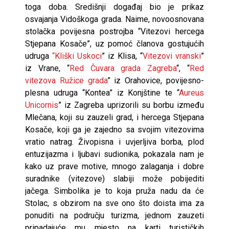
toga doba. Središnji događaj bio je prikaz
osvajanja Vidoškoga grada. Naime, novoosnovana
stolačka povijesna postrojba “Vitezovi hercega
Stjepana Kosače”, uz pomoć članova gostujućih
udruga
“Kliški Uskoci
” iz Klisa, “
Vitezovi vranski
”
iz Vrane, “
Red Čuvara grada Zagreba
“, “
Red
vitezova Ružice grada
” iz Orahovice, povijesno-
plesna udruga “Kontea” iz Konjštine te “
Aureus
Unicornis
” iz Zagreba uprizorili su borbu između
Mlečana, koji su zauzeli grad, i hercega Stjepana
Kosače, koji ga je zajedno sa svojim vitezovima
vratio natrag. Živopisna i uvjerljiva borba, plod
entuzijazma i ljubavi sudionika, pokazala nam je
kako uz prave motive, mnogo zalaganja i dobre
suradnike (vitezove) slabiji može pobijediti
jačega. Simbolika je to koja pruža nadu da će
Stolac, s obzirom na sve ono što doista ima za
ponuditi na području turizma, jednom zauzeti
pripadajuće mu mjesto na karti turističkih