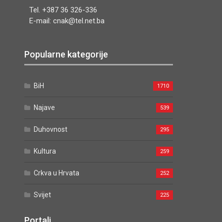
Tel. +387 36 326-336
E-mail: cnak@tel.net.ba
Popularne kategorije
BiH
1710
Najave
539
Duhovnost
295
Kultura
259
Crkva u Hrvata
252
Svijet
225
Portali