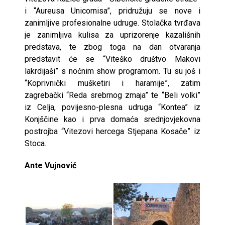
i “Aureusa Unicornisa”, pridružuju se nove i
zanimljive profesionalne udruge. Stolačka tvrđava
je zanimljiva kulisa za uprizorenje kazališnih
predstava, te zbog toga na dan otvaranja
predstavit će se “Viteško društvo Makovi
lakrdijaši” s noćnim show programom. Tu su još i
“Koprivnički mušketiri i haramije”, zatim
zagrebački “Reda srebrnog zmaja” te “Beli volki”
iz Celja, povijesno-plesna udruga “Kontea” iz
Konjščine kao i prva domaća srednjovjekovna
postrojba “Vitezovi hercega Stjepana Kosače” iz
Stoca.
Ante Vujnović