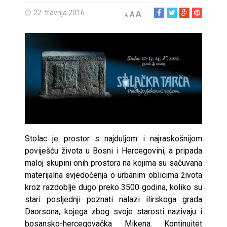
22. travnja 2016.
A
A
A
Stolac je prostor s najduljom i najraskošnijom
poviješću života u Bosni i Hercegovini, a pripada
maloj skupini onih prostora na kojima su sačuvana
materijalna svjedočenja o urbanim oblicima života
kroz razdoblje dugo preko 3500 godina, koliko su
stari posljednji poznati nalazi ilirskoga grada
Daorsona, kojega zbog svoje starosti nazivaju i
bosansko-hercegovačka Mikena. Kontinuitet