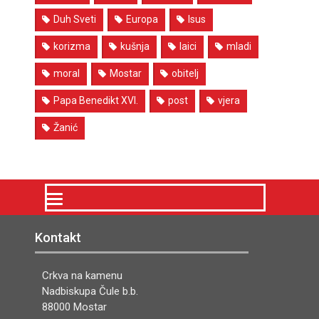
Duh Sveti
Europa
Isus
korizma
kušnja
laici
mladi
moral
Mostar
obitelj
Papa Benedikt XVI.
post
vjera
Žanić
Kontakt
Crkva na kamenu
Nadbiskupa Čule b.b.
88000 Mostar