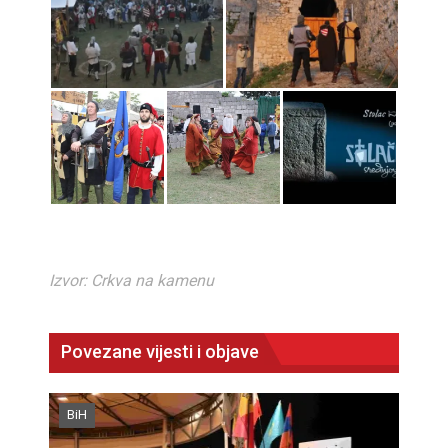
Izvor: Crkva na kamenu
Povezane vijesti i objave
BiH