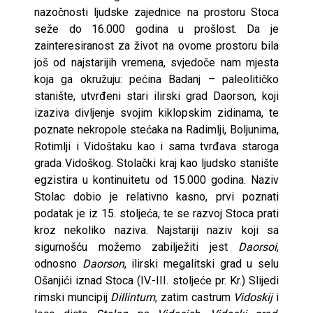
nazočnosti ljudske zajednice na prostoru Stoca
seže do 16.000 godina u prošlost. Da je
zainteresiranost za život na ovome prostoru bila
još od najstarijih vremena, svjedoče nam mjesta
koja ga okružuju: pećina Badanj – paleolitičko
stanište, utvrđeni stari ilirski grad Daorson, koji
izaziva divljenje svojim kiklopskim zidinama, te
poznate nekropole stećaka na Radimlji, Boljunima,
Rotimlji i Vidoštaku kao i sama tvrđava staroga
grada Vidoškog. Stolački kraj kao ljudsko stanište
egzistira u kontinuitetu od 15.000 godina. Naziv
Stolac dobio je relativno kasno, prvi poznati
podatak je iz 15. stoljeća, te se razvoj Stoca prati
kroz nekoliko naziva. Najstariji naziv koji sa
sigurnošću možemo zabilježiti jest
Daorsoi
,
odnosno
Daorson
, ilirski megalitski grad u selu
Ošanjići iznad Stoca (IV.-III. stoljeće pr. Kr.) Slijedi
rimski muncipij
Dillintum
, zatim castrum
Vidoskij
i