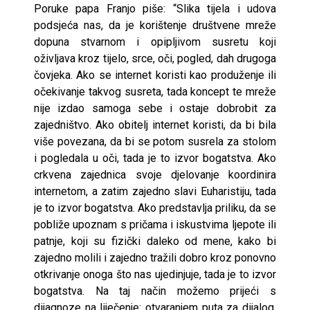
Poruke papa Franjo piše: “Slika tijela i udova
podsjeća nas, da je korištenje društvene mreže
dopuna stvarnom i opipljivom susretu koji
oživljava kroz tijelo, srce, oči, pogled, dah drugoga
čovjeka. Ako se internet koristi kao produženje ili
očekivanje takvog susreta, tada koncept te mreže
nije izdao samoga sebe i ostaje dobrobit za
zajedništvo. Ako obitelj internet koristi, da bi bila
više povezana, da bi se potom susrela za stolom
i pogledala u oči, tada je to izvor bogatstva. Ako
crkvena zajednica svoje djelovanje koordinira
internetom, a zatim zajedno slavi Euharistiju, tada
je to izvor bogatstva. Ako predstavlja priliku, da se
pobliže upoznam s pričama i iskustvima ljepote ili
patnje, koji su fizički daleko od mene, kako bi
zajedno molili i zajedno tražili dobro kroz ponovno
otkrivanje onoga što nas ujedinjuje, tada je to izvor
bogatstva. Na taj način možemo prijeći s
dijagnoze na liječenje: otvaranjem puta za dijalog,