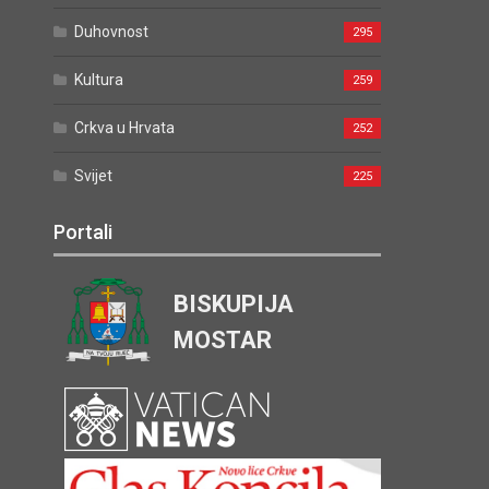
Duhovnost
295
Kultura
259
Crkva u Hrvata
252
Svijet
225
Portali
BISKUPIJA
MOSTAR