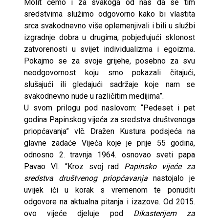
Molit ćemo i za svakoga od nas da se tim
sredstvima služimo odgovorno kako bi vlastita
srca svakodnevno više oplemenjivali i bili u službi
izgradnje dobra u drugima, pobjeđujući sklonost
zatvorenosti u svijet individualizma i egoizma.
Pokajmo se za svoje grijehe, posebno za svu
neodgovornost koju smo pokazali čitajući,
slušajući ili gledajući sadržaje koje nam se
svakodnevno nude u različitim medijima”.
U svom prilogu pod naslovom: “Pedeset i pet
godina Papinskog vijeća za sredstva društvenoga
priopćavanja” vlč. Dražen Kustura podsjeća na
glavne zadaće Vijeća koje je prije 55 godina,
odnosno 2. travnja 1964. osnovao sveti papa
Pavao VI. “Kroz svoj rad
Papinsko vijeće za
sredstva društvenog priopćavanja
nastojalo je
uvijek ići u korak s vremenom te ponuditi
odgovore na aktualna pitanja i izazove. Od 2015.
ovo vijeće djeluje pod
Dikasterijem za