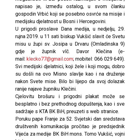
napisao je, između ostalog, u svom članku
gospodin Vrbić koji se posebno osvrće na misije i
medijsku djelatnost u Bosni i Hercegovini.
U prigodi proslave Dana medija, u nedjelju, 29.
rujna 2019. u 11 sati biskup Vukšić slavit će Svetu
misu u župi sv. Josipa u Drvaru (Omladinska 9)
gdje je župnik vlč. Davor Klečina (e-
mail:
klecko77@gmail.com
; mobitel: 066 029 649).
Svi medijski djelatnici, koji žele i koji mogu, dobro
su došli na ovo Misno slavlje kao i na druženje
nakon Svete mise. Bilo bi lijepo da svoj dolazak
ranije najave župniku Klečini.
Cjelovitu brošuru i prigodni plakat može se
besplatno i bez prethodnog dopuštenja, kao i sve
sadržaje s KTA BK BiH, preuzeti s web stranice.
Poruku pape Franje za 52. Svjetski dan sredstava
društvenih komunikacija pročitao je predsjednik
Vijeća za medije BK BiH mons. Tomo Vukšić, vojni