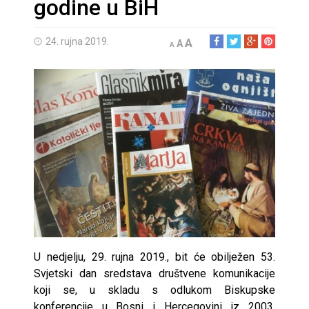
godine u BiH
24. rujna 2019.
A
A
A
U nedjelju, 29. rujna 2019., bit će obilježen 53.
Svjetski dan sredstava društvene komunikacije
koji se, u skladu s odlukom Biskupske
konferencije u Bosni i Hercegovini iz 2003.