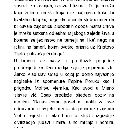
susret, za osmjeh, izraze blizine… To je mreža
koju želimo: mreža koja nije načinjena, kako bi
hvatala u klopku, nego da bi činila slobodnima, da
bi čuvala zajednicu slobodnih osoba. Sama Crkva
je mreža satkana od euharistijskoga zajedništva, u
kojemu se jedinstvo ne temelji na ‘like’, nego na
istini, na ‘amen’, kojim svatko prianja uz Kristovo
Tijelo, prihvaćajući druge”.
U brošuri se nalazi i predložak prigodne
propovijedi za Dan medija koju je pripremio vlč.
Žarko Vladislav Ošap u kojoj je donio najvažnije
naglaske iz spomenute Papine Poruku kao i
prigodnu Molitvu vjernika. Kao uvod u Misno
slavlje vlč. Ošap predlaže sljedeći poziv na
molitvu: “Danas ćemo posebno moliti za sve
odgovorne u svijetu medija da pronose svijetom
‘dobre vijesti’ i tako budu u službi izgradnje
civilizacije ljubavi i mira, a ne mržnje i nemira.