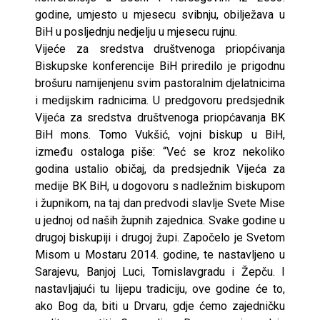
godine, umjesto u mjesecu svibnju, obilježava u
BiH u posljednju nedjelju u mjesecu rujnu.
Vijeće za sredstva društvenoga priopćivanja
Biskupske konferencije BiH priredilo je prigodnu
brošuru namijenjenu svim pastoralnim djelatnicima
i medijskim radnicima. U predgovoru predsjednik
Vijeća za sredstva društvenoga priopćavanja BK
BiH mons. Tomo Vukšić, vojni biskup u BiH,
između ostaloga piše: “Već se kroz nekoliko
godina ustalio običaj, da predsjednik Vijeća za
medije BK BiH, u dogovoru s nadležnim biskupom
i župnikom, na taj dan predvodi slavlje Svete Mise
u jednoj od naših župnih zajednica. Svake godine u
drugoj biskupiji i drugoj župi. Započelo je Svetom
Misom u Mostaru 2014. godine, te nastavljeno u
Sarajevu, Banjoj Luci, Tomislavgradu i Žepču. I
nastavljajući tu lijepu tradiciju, ove godine će to,
ako Bog da, biti u Drvaru, gdje ćemo zajedničku