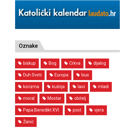
Oznake
biskup
Bog
Crkva
dijalog
Duh Sveti
Europa
Isus
korizma
kušnja
laici
mladi
moral
Mostar
obitelj
Papa Benedikt XVI.
post
vjera
Žanić