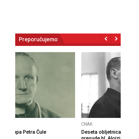
Preporučujemo
CNAK
Deseta obljetnica poništenja komunističke
presude bl. Alojziju Stepincu