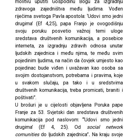
molitvu uputiti Gospodinu Bogu za izgradnju
zdravoga zajedništva među ljudima. Vođen
riječima svetoga Pavla apostola: ‘Udovi smo jedni
drugima’ (Ef 4,25), papa Franjo je ovogodišnju
svoju poruku posvetio važnoj temi uloge
sredstava društvenih komunikacija, a posebice
interneta, za izgradnju zdravih odnosa unutar
ljudskih zajednica i među njima, te među svim
pojedinim ljudima, na način da čovjek umjesto kao
pojedinac bude viđen i uvažavan kao osoba sa
svojim dostojanstvom, potrebama i pravima, koje
u svakom slučaju, pa tako i u sredstvima
društvenih komunikacija, treba promicati, braniti i
poštivati”.
U brošuri je u cijelosti objavljena Poruka pape
Franje za 53. Svjetski dan sredstava društvenih
komunikacija pod naslovom: “‘Udovi smo jedni
drugima’ (Ef 4, 25). Od
social network
comunities
do ljudskih zajednica”
.
Na kraju svoje