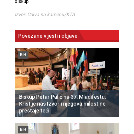
biskup.
Izvor: Crkva na kamenu/KTA
Povezane vijesti i objave
BiH
Biskup Petar Palić na 37. Mladifestu:
Krist je naš Izvor i njegova milost ne
prestaje teći
BiH