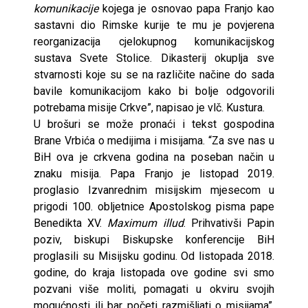
komunikacije
kojega je osnovao papa Franjo kao
sastavni dio Rimske kurije te mu je povjerena
reorganizacija cjelokupnog komunikacijskog
sustava Svete Stolice. Dikasterij okuplja sve
stvarnosti koje su se na različite načine do sada
bavile komunikacijom kako bi bolje odgovorili
potrebama misije Crkve”, napisao je vlč. Kustura.
U brošuri se može pronaći i tekst gospodina
Brane Vrbića o medijima i misijama. “Za sve nas u
BiH ova je crkvena godina na poseban način u
znaku misija. Papa Franjo je listopad 2019.
proglasio Izvanrednim misijskim mjesecom u
prigodi 100. obljetnice Apostolskog pisma pape
Benedikta XV.
Maximum illud
. Prihvativši Papin
poziv, biskupi Biskupske konferencije BiH
proglasili su Misijsku godinu. Od listopada 2018.
godine, do kraja listopada ove godine svi smo
pozvani više moliti, pomagati u okviru svojih
mogućnosti ili bar početi razmišljati o misijama”,