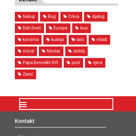
biskup
Bog
Crkva
dijalog
Duh Sveti
Europa
Isus
korizma
kušnja
laici
mladi
moral
Mostar
obitelj
Papa Benedikt XVI.
post
vjera
Žanić
Kontakt