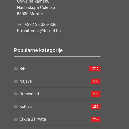
Crkva na kamenu
Nadbiskupa Čule b.b.
88000 Mostar
Tel. +387 36 326-336
E-mail: cnak@tel.net.ba
Popularne kategorije
BiH
1710
Najave
539
Duhovnost
295
Kultura
259
Crkva u Hrvata
252