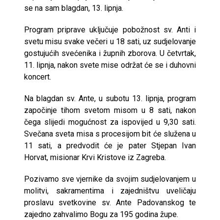
se na sam blagdan, 13. lipnja.
Program priprave uključuje pobožnost sv. Anti i
svetu misu svake večeri u 18 sati, uz sudjelovanje
gostujućih svećenika i župnih zborova. U četvrtak,
11. lipnja, nakon svete mise održat će se i duhovni
koncert.
Na blagdan sv. Ante, u subotu 13. lipnja, program
započinje tihom svetom misom u 8 sati, nakon
čega slijedi mogućnost za ispovijed u 9,30 sati.
Svečana sveta misa s procesijom bit će služena u
11 sati, a predvodit će je pater Stjepan Ivan
Horvat, misionar Krvi Kristove iz Zagreba.
Pozivamo sve vjernike da svojim sudjelovanjem u
molitvi, sakramentima i zajedništvu uveličaju
proslavu svetkovine sv. Ante Padovanskog te
zajedno zahvalimo Bogu za 195 godina župe.