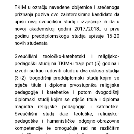
TKIM u ozračju navedene obljetnice i stečenoga
priznanja poziva sve zainteresirane kandidate da
upišu ovaj sveučilišni studij i izvješćuje ih da u
novoj akademskoj godini 2017./2018., u prvu
godinu preddiplomskoga studija upisuje 15-20
novih studenata.
Sveučilišni teološko-katehetski i religijsko-
pedagoški studij na TKIM-u traje pet (5) godina i
izvodi se kao redoviti studij u dva ciklusa studija
(3+2): trogodišnji preddiplomski studij kojim se
stječe titula i diploma prvostupnika religijske
pedagogije i katehetike i potom dvogodišnji
diplomski studij kojim se stječe titula i diploma
magistra religijske pedagogije i katehetike.
Sveučilišni studij daje teološke, religijsko-
pedagoške i humanističke odgojno-obrazovne
kompetencije te omogućuje rad na različitim