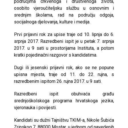
područjima crkvenoga i društvenoga života,
osobito vjeroučiteljsku službu u osnovnim i
srednjim školama, rad na području odgoja,
socijalnoga djelovanja, kulture i medija.
Prvi prijavni rok za upise traje od 10. lipnja do 6.
srpnja 2017. Razredbeni ispit je u petak 7. srpnja
2017. u 9 sati u prostorijama Instituta, a potom
kratki pojedinačni razgovor s kandidatima.
Dugi ili jesenski prijavni rok, ako se ne popune
upisna mjesta, traje od 11. do 22. rujna, s
razredbenim ispitom 26. rujna 2017. u 9 sati.
Razredbeni ispit obuhvaća građu
srednjoškolskoga programa hrvatskoga jezika,
vjeronauka i povijesti.
Kandidati su dužni Tajništvu TKIM-a, Nikole Šubića
Zrinskog 7, 88000 Mostar, u jednom od navedenih