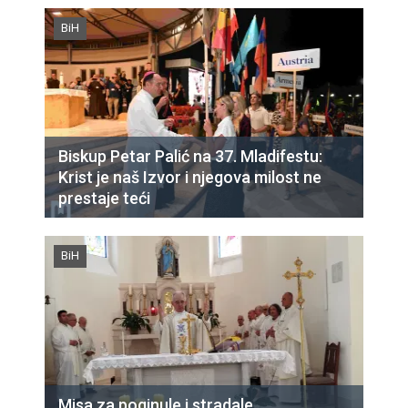
BiH
Biskup Petar Palić na 37. Mladifestu:
Krist je naš Izvor i njegova milost ne
prestaje teći
BiH
Misa za poginule i stradale