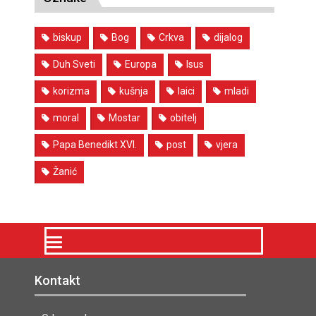
biskup
Bog
Crkva
dijalog
Duh Sveti
Europa
Isus
korizma
kušnja
laici
mladi
moral
Mostar
obitelj
Papa Benedikt XVI.
post
vjera
Žanić
Kontakt