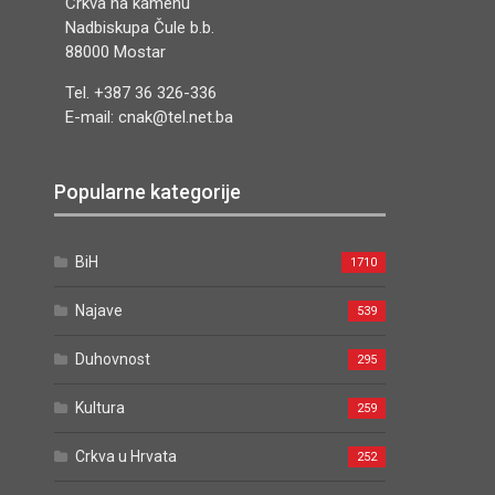
Crkva na kamenu
Nadbiskupa Čule b.b.
88000 Mostar
Tel. +387 36 326-336
E-mail: cnak@tel.net.ba
Popularne kategorije
BiH
1710
Najave
539
Duhovnost
295
Kultura
259
Crkva u Hrvata
252