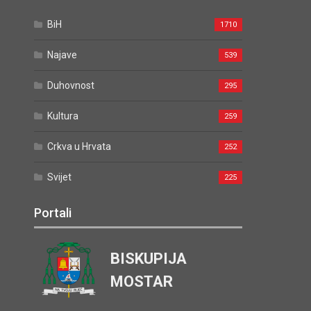
BiH
1710
Najave
539
Duhovnost
295
Kultura
259
Crkva u Hrvata
252
Svijet
225
Portali
BISKUPIJA
MOSTAR