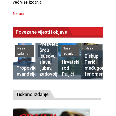
već više izdanja.
Naruči
Povezane vijesti i objave
Presvetomu
Naša
Naša
Naša
Naša
Srcu
izdanja
izdanja
izdanja
izdanja
Isusovu
Biskup
slava,
Hrvatski
Perić i
Propovijedajte
ljubav,
rod
međugorski
evanđelje
zadovoljština
Puljići
fenomen
Tiskano izdanje