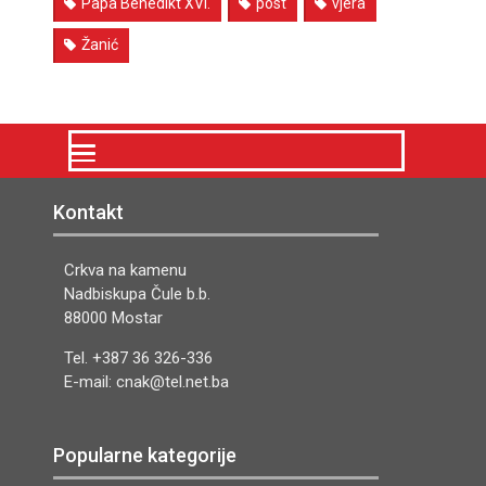
Papa Benedikt XVI.
post
vjera
Žanić
Kontakt
Crkva na kamenu
Nadbiskupa Čule b.b.
88000 Mostar
Tel. +387 36 326-336
E-mail: cnak@tel.net.ba
Popularne kategorije