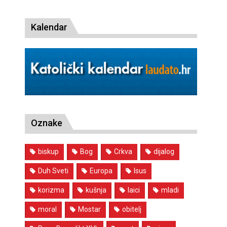
Kalendar
Oznake
biskup
Bog
Crkva
dijalog
Duh Sveti
Europa
Isus
korizma
kušnja
laici
mladi
moral
Mostar
obitelj