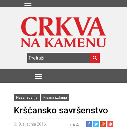
Naša izdanja
Pisana izdanja
Kršćansko savršenstvo
9. siječnja 2016.
A
A
A