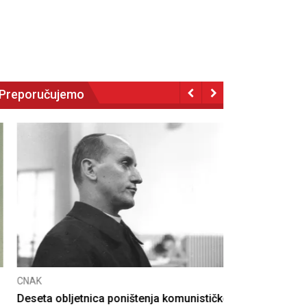
Preporučujemo
NAK
eseta obljetnica poništenja komunističke