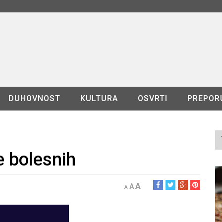
DUHOVNOST
KULTURA
OSVRTI
PREPOR
e bolesnih
A
A
A