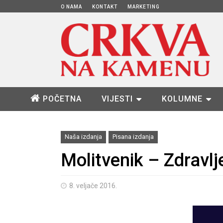
O NAMA
KONTAKT
MARKETING
POČETNA
VIJESTI
KOLUMNE
Naša izdanja
Pisana izdanja
Molitvenik – Zdravlj
8. veljače 2016.