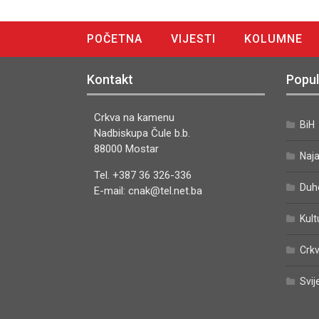
POČETNA
VIJESTI
KOLUMNE
DIGITALNO IZDANJE
Kontakt
Popul
Crkva na kamenu
BiH
Nadbiskupa Čule b.b.
88000 Mostar
Naj
Tel. +387 36 326-336
Duh
E-mail: cnak@tel.net.ba
Kult
Crkv
Svij