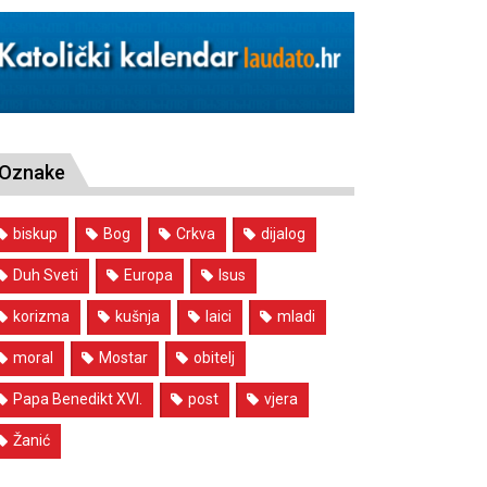
Oznake
biskup
Bog
Crkva
dijalog
Duh Sveti
Europa
Isus
korizma
kušnja
laici
mladi
moral
Mostar
obitelj
Papa Benedikt XVI.
post
vjera
Žanić