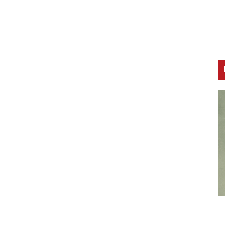
CNAK
C
Smrtovdan nadbiskupa Petra Čule
D