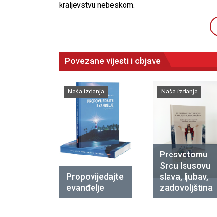
kraljevstvu nebeskom.
Povezane vijesti i objave
Naša izdanja
Naša izdanja
Presvetomu
Srcu Isusovu
Propovijedajte
slava, ljubav,
evanđelje
zadovoljština