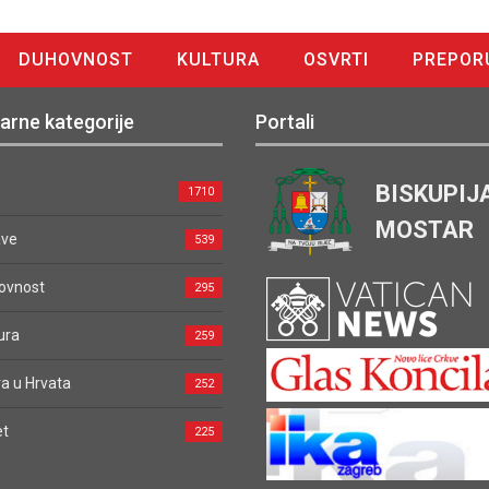
DUHOVNOST
KULTURA
OSVRTI
PREPOR
arne kategorije
Portali
BISKUPIJ
1710
MOSTAR
ave
539
ovnost
295
ura
259
a u Hrvata
252
et
225