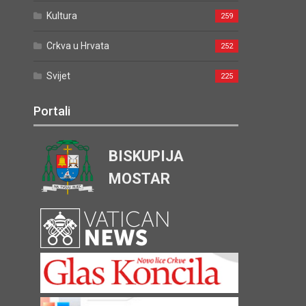
Kultura
259
Crkva u Hrvata
252
Svijet
225
Portali
BISKUPIJA
MOSTAR