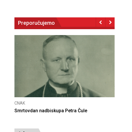
Preporučujemo
CNAK
 nadbiskupa Petra Čule
Deseta obljetnica pon
presude bl. Alojziju S