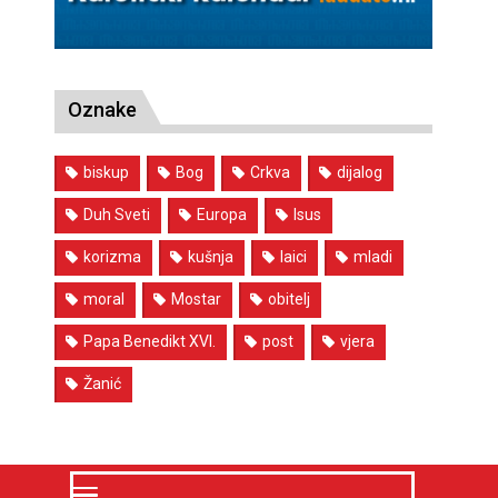
Oznake
biskup
Bog
Crkva
dijalog
Duh Sveti
Europa
Isus
korizma
kušnja
laici
mladi
moral
Mostar
obitelj
Papa Benedikt XVI.
post
vjera
Žanić