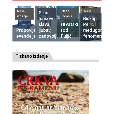
Presvetomu
Naša
Naša
Naša
Naša
Srcu
izdanja
izdanja
izdanja
izdanja
Isusovu
Biskup
slava,
Hrvatski
Perić i
Propovijedajte
ljubav,
rod
međugorski
evanđelje
zadovoljština
Puljići
fenomen
Tiskano izdanje