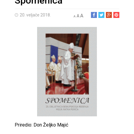
Spomenica
20. veljače 2018.
A
A
A
Priredio: Don Željko Majić