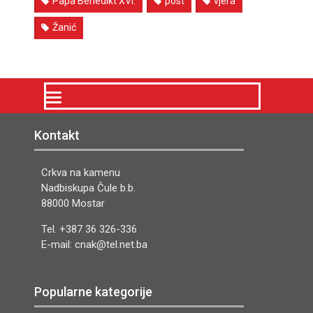
Papa Benedikt XVI.
post
vjera
Žanić
Kontakt
Crkva na kamenu
Nadbiskupa Čule b.b.
88000 Mostar
Tel. +387 36 326-336
E-mail: cnak@tel.net.ba
Popularne kategorije