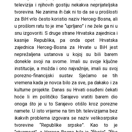
televizija i njihovih gostiju nekakva neprijateljska
tvorevina. Ne zanima ih čak ni to da se u prošlosti
za BiH vrlo često koristio naziv Herceg-Bosna, ali
u prošlom ratu to je ime “uprljano” i ne žele ga ni u
snu izgovoriti. S druge strane Hrvatska zajednica i
kasnije Republika, pa onda opet Hrvatska
zajednica Herceg-Bosna za Hrvate u BiH jest
neprežaljena ustanova u kojoj su bili barem
donekle svoji na svome. Imali su svoje ključne
institucije, a možda i ono najvažnije, imali su svoj
porezno-financijski sustav. Sjećamo se tih
vremena kada je novca bilo za sve, pa dakako i za
kulturne projekte. Danas su Hrvati osuđeni čekati
hoće li im političko Sarajevo vratiti barem dio
onoga što je u to Sarajevo otišlo kroz porezne
namete. U isto vrijeme na tim bh. televizijama bez
ikakvih problema izgovara se naziv velikosrpske
tvorevine “Republike srpske”. Kao to je