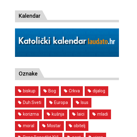
Kalendar
Oznake
biskup
Bog
Crkva
dijalog
Duh Sveti
Europa
Isus
korizma
kušnja
laici
mladi
moral
Mostar
obitelj