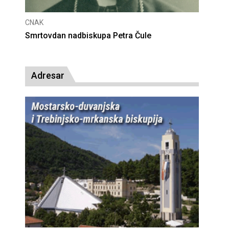
CNAK
Deseta obljetnica poništenja komunističke
presude bl. Alojziju Stepincu
Adresar