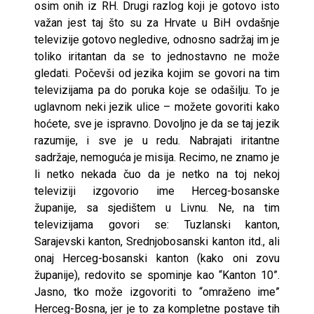
osim onih iz RH. Drugi razlog koji je gotovo isto
važan jest taj što su za Hrvate u BiH ovdašnje
televizije gotovo negledive, odnosno sadržaj im je
toliko iritantan da se to jednostavno ne može
gledati. Počevši od jezika kojim se govori na tim
televizijama pa do poruka koje se odašilju. To je
uglavnom neki jezik ulice – možete govoriti kako
hoćete, sve je ispravno. Dovoljno je da se taj jezik
razumije, i sve je u redu. Nabrajati iritantne
sadržaje, nemoguća je misija. Recimo, ne znamo je
li netko nekada čuo da je netko na toj nekoj
televiziji izgovorio ime Herceg-bosanske
županije, sa sjedištem u Livnu. Ne, na tim
televizijama govori se: Tuzlanski kanton,
Sarajevski kanton, Srednjobosanski kanton itd., ali
onaj Herceg-bosanski kanton (kako oni zovu
županije), redovito se spominje kao “Kanton 10”.
Jasno, tko može izgovoriti to “omraženo ime”
Herceg-Bosna, jer je to za kompletne postave tih