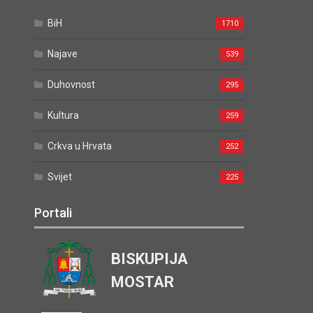
BiH
1710
Najave
539
Duhovnost
295
Kultura
259
Crkva u Hrvata
252
Svijet
225
Portali
BISKUPIJA
MOSTAR