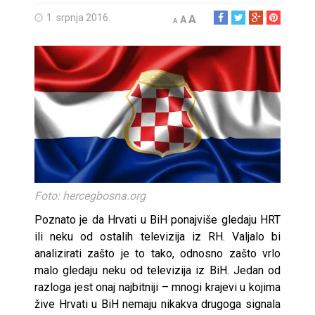
1. srpnja 2016.
A
A
A
Foto: hercegbosna.org
Poznato je da Hrvati u BiH ponajviše gledaju HRT
ili neku od ostalih televizija iz RH. Valjalo bi
analizirati zašto je to tako, odnosno zašto vrlo
malo gledaju neku od televizija iz BiH. Jedan od
razloga jest onaj najbitniji – mnogi krajevi u kojima
žive Hrvati u BiH nemaju nikakva drugoga signala