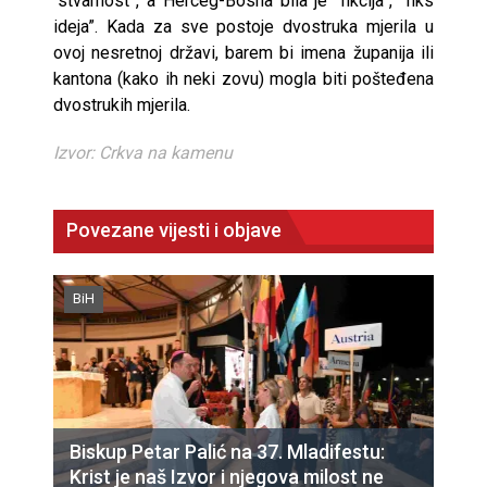
“stvarnost”, a Herceg-Bosna bila je “fikcija”, “fiks
ideja”. Kada za sve postoje dvostruka mjerila u
ovoj nesretnoj državi, barem bi imena županija ili
kantona (kako ih neki zovu) mogla biti pošteđena
dvostrukih mjerila.
Izvor: Crkva na kamenu
Povezane vijesti i objave
BiH
Biskup Petar Palić na 37. Mladifestu:
Krist je naš Izvor i njegova milost ne