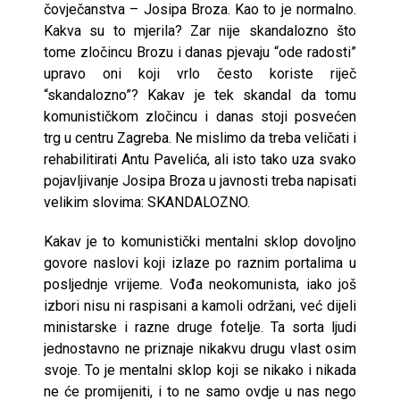
čovječanstva – Josipa Broza. Kao to je normalno.
Kakva su to mjerila? Zar nije skandalozno što
tome zločincu Brozu i danas pjevaju “ode radosti”
upravo oni koji vrlo često koriste riječ
“skandalozno”? Kakav je tek skandal da tomu
komunističkom zločincu i danas stoji posvećen
trg u centru Zagreba. Ne mislimo da treba veličati i
rehabilitirati Antu Pavelića, ali isto tako uza svako
pojavljivanje Josipa Broza u javnosti treba napisati
velikim slovima: SKANDALOZNO.
Kakav je to komunistički mentalni sklop dovoljno
govore naslovi koji izlaze po raznim portalima u
posljednje vrijeme. Vođa neokomunista, iako još
izbori nisu ni raspisani a kamoli održani, već dijeli
ministarske i razne druge fotelje. Ta sorta ljudi
jednostavno ne priznaje nikakvu drugu vlast osim
svoje. To je mentalni sklop koji se nikako i nikada
ne će promijeniti, i to ne samo ovdje u nas nego