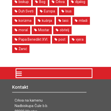
biskup
Bog
Crkva
dijalog
Duh Sveti
Europa
Isus
korizma
kušnja
laici
mladi
moral
Mostar
obitelj
Papa Benedikt XVI.
post
vjera
Žanić
Kontakt
Crkva na kamenu
Nadbiskupa Čule b.b.