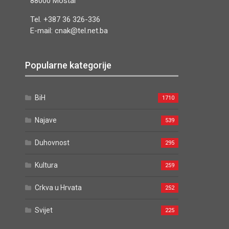
88000 Mostar
Tel. +387 36 326-336
E-mail: cnak@tel.net.ba
Popularne kategorije
BiH
1710
Najave
539
Duhovnost
295
Kultura
259
Crkva u Hrvata
252
Svijet
225