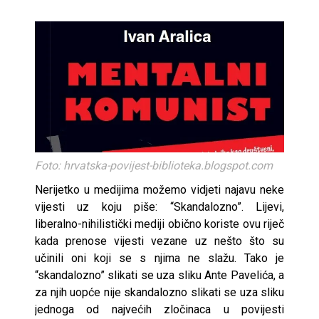
Foto: hrvatska-povijest-biblioteka.blogspot.com
Nerijetko u medijima možemo vidjeti najavu neke
vijesti uz koju piše: “Skandalozno”. Lijevi,
liberalno-nihilistički mediji obično koriste ovu riječ
kada prenose vijesti vezane uz nešto što su
učinili oni koji se s njima ne slažu. Tako je
“skandalozno” slikati se uza sliku Ante Pavelića, a
za njih uopće nije skandalozno slikati se uza sliku
jednoga od najvećih zločinaca u povijesti