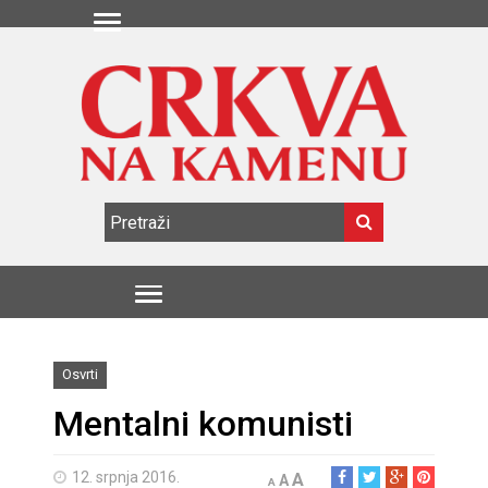
Osvrti
Mentalni komunisti
12. srpnja 2016.
A
A
A