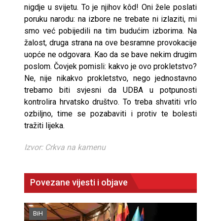
nigdje u svijetu. To je njihov kôd! Oni žele poslati
poruku narodu: na izbore ne trebate ni izlaziti, mi
smo već pobijedili na tim budućim izborima. Na
žalost, druga strana na ove besramne provokacije
uopće ne odgovara. Kao da se bave nekim drugim
poslom. Čovjek pomisli: kakvo je ovo prokletstvo?
Ne, nije nikakvo prokletstvo, nego jednostavno
trebamo biti svjesni da UDBA u potpunosti
kontrolira hrvatsko društvo. To treba shvatiti vrlo
ozbiljno, time se pozabaviti i protiv te bolesti
tražiti lijeka.
Izvor: Crkva na kamenu
Povezane vijesti i objave
BiH