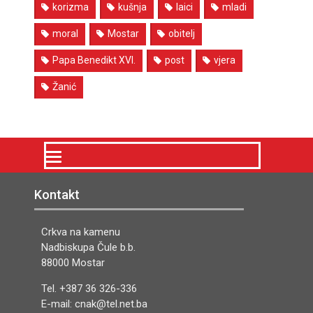
korizma
kušnja
laici
mladi
moral
Mostar
obitelj
Papa Benedikt XVI.
post
vjera
Žanić
Kontakt
Crkva na kamenu
Nadbiskupa Čule b.b.
88000 Mostar
Tel. +387 36 326-336
E-mail: cnak@tel.net.ba