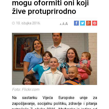
mogu oformiti oni koji
žive protuprirodno
10. ožujka 2016.
A
A
A
Foto: Flickr.com
Na sastanku Vijeća Europske unije za
zapošljavanje, socijalnu politiku, zdravlje i pitanja