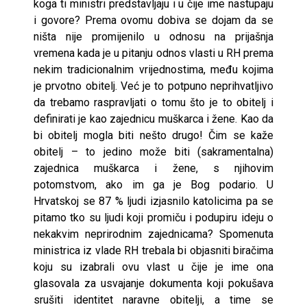
koga ti ministri predstavljaju i u čije ime nastupaju
i govore? Prema ovomu dobiva se dojam da se
ništa nije promijenilo u odnosu na prijašnja
vremena kada je u pitanju odnos vlasti u RH prema
nekim tradicionalnim vrijednostima, među kojima
je prvotno obitelj. Već je to potpuno neprihvatljivo
da trebamo raspravljati o tomu što je to obitelj i
definirati je kao zajednicu muškarca i žene. Kao da
bi obitelj mogla biti nešto drugo! Čim se kaže
obitelj – to jedino može biti (sakramentalna)
zajednica muškarca i žene, s njihovim
potomstvom, ako im ga je Bog podario. U
Hrvatskoj se 87 % ljudi izjasnilo katolicima pa se
pitamo tko su ljudi koji promiču i podupiru ideju o
nekakvim neprirodnim zajednicama? Spomenuta
ministrica iz vlade RH trebala bi objasniti biračima
koju su izabrali ovu vlast u čije je ime ona
glasovala za usvajanje dokumenta koji pokušava
srušiti identitet naravne obitelji, a time se