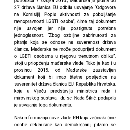
potrošača 7. ožujka 2016., Mađarska je jedina od
27 država članica EU odbila usvajanje “Odgovora
na Komisijij Popis aktivnosti za poboljšanje
ravnopravnosti LGBTI osoba”, čime taj dokument
nije usvojen jer nije postignuta potrebna
jednoglasnost. “Zbog ozbiljne zabrinutosti za
pitanja koja se odnose na suverenost država
članica, Mađarska ne može poduprijeti dokument
o LGBTI osobama u njegovu trenutnom obliku”,
stoji u priopćenju mađarske vlade. Tako je kao i u
prosincu 2015. od Mađarske zaustavljen
dokument koji bi imao štetne posljedice na
suverenitet država članica EU. Republika Hrvatska,
koju u Vijeću predstavlja ministrica rada i
mirovinskog sustava, dr. sc. Nada Šikić, poduprla
je usvajanje toga dokumenta.
Nakon formiranja nove vlade RH koju većinski čine
osobe deklarirane kao demokršćani, pitamo se