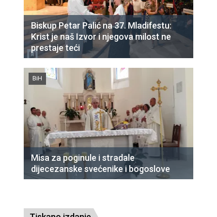
Biskup Petar Palić na 37. Mladifestu:
Krist je naš Izvor i njegova milost ne
prestaje teći
BiH
Misa za poginule i stradale
dijecezanske svećenike i bogoslove
Tiskano izdanje