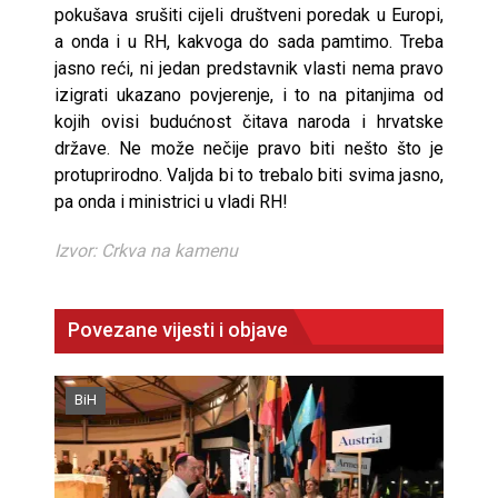
pokušava srušiti cijeli društveni poredak u Europi,
a onda i u RH, kakvoga do sada pamtimo. Treba
jasno reći, ni jedan predstavnik vlasti nema pravo
izigrati ukazano povjerenje, i to na pitanjima od
kojih ovisi budućnost čitava naroda i hrvatske
države. Ne može nečije pravo biti nešto što je
protuprirodno. Valjda bi to trebalo biti svima jasno,
pa onda i ministrici u vladi RH!
Izvor: Crkva na kamenu
Povezane vijesti i objave
BiH