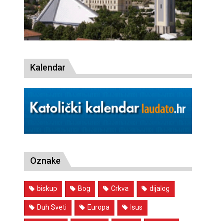
Kalendar
Oznake
biskup
Bog
Crkva
dijalog
Duh Sveti
Europa
Isus