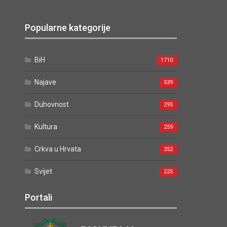
Popularne kategorije
BiH
1710
Najave
539
Duhovnost
295
Kultura
259
Crkva u Hrvata
252
Svijet
225
Portali