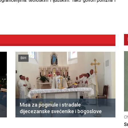
graničenjima: teološkim i ljudskim. Tako govori ponizna i
BiH
Misa za poginule i stradale
dijecezanske svećenike i bogoslove
CNAK
C
Kad se nasilje pretvara u optužnicu
S