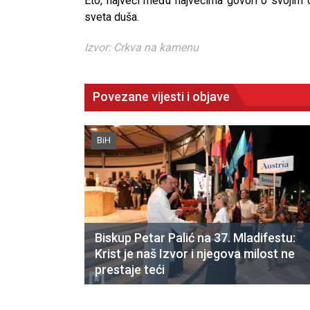
Eto, najveći među najvećima govori o svojim o
sveta duša.
Izvor: Crkva na kamenu
Povezane vijesti i objave
BiH
Biskup Petar Palić na 37. Mladifestu:
Krist je naš Izvor i njegova milost ne
prestaje teći