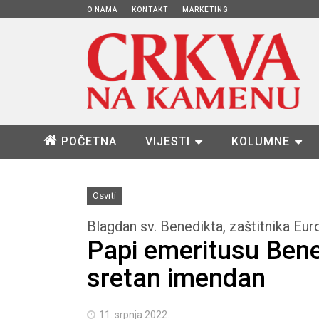
O NAMA
KONTAKT
MARKETING
POČETNA
VIJESTI
KOLUMNE
Osvrti
Blagdan sv. Benedikta, zaštitnika Eu
Papi emeritusu Bene
sretan imendan
11. srpnja 2022.