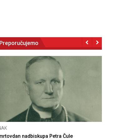
Preporučujemo
NAK
CNAK
mrtovdan nadbiskupa Petra Čule
Deseta obljet