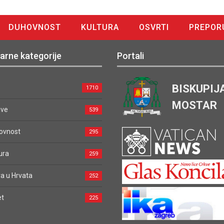
DUHOVNOST
KULTURA
OSVRTI
PREPOR
arne kategorije
Portali
BISKUPIJ
1710
MOSTAR
ave
539
ovnost
295
ura
259
a u Hrvata
252
et
225