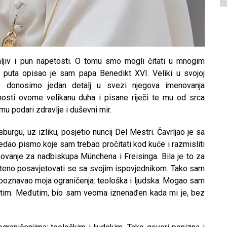
mljiv i pun napetosti. O tomu smo mogli čitati u mnogim
a puta opisao je sam papa Benedikt XVI. Veliki u svojoj
e donosimo jedan detalj u svezi njegova imenovanja
sti ovome velikanu duha i pisane riječi te mu od srca
 podari zdravlje i duševni mir.
rgu, uz izliku, posjetio nuncij Del Mestri. Čavrljao je sa
dao pismo koje sam trebao pročitati kod kuće i razmisliti
ovanje za nadbiskupa Münchena i Freisinga. Bila je to za
šteno posavjetovati se sa svojim ispovjednikom. Tako sam
o poznavao moja ograničenja: teološka i ljudska. Mogao sam
hvatim. Međutim, bio sam veoma iznenađen kada mi je, bez