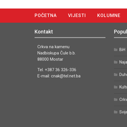
POČETNA
VIJESTI
KOLUMNE
DIGITALNO IZDANJE
Kontakt
Popul
Crkva na kamenu
BiH
Nadbiskupa Čule b.b.
88000 Mostar
Naj
Tel. +387 36 326-336
Duh
E-mail: cnak@tel.net.ba
Kult
Crkv
Svij