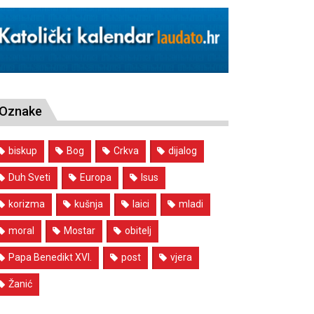
Oznake
biskup
Bog
Crkva
dijalog
Duh Sveti
Europa
Isus
korizma
kušnja
laici
mladi
moral
Mostar
obitelj
Papa Benedikt XVI.
post
vjera
Žanić