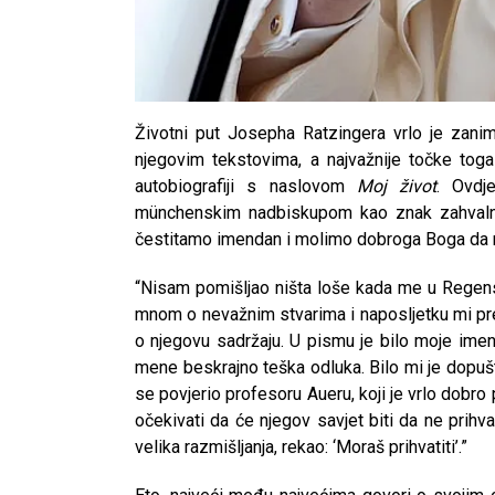
Životni put Josepha Ratzingera vrlo je zani
njegovim tekstovima, a najvažnije točke tog
autobiografiji s naslovom
Moj život
. Ovdj
münchenskim nadbiskupom kao znak zahvalno
čestitamo imendan i molimo dobroga Boga da mu
“Nisam pomišljao ništa loše kada me u Regensbu
mnom o nevažnim stvarima i naposljetku mi pre
o njegovu sadržaju. U pismu je bilo moje imen
mene beskrajno teška odluka. Bilo mi je dopu
se povjerio profesoru Aueru, koji je vrlo dobr
očekivati da će njegov savjet biti da ne pri
velika razmišljanja, rekao: ‘Moraš prihvatiti’.”