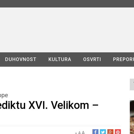
DUHOVNOST
KULTURA
OSVRTI
PREPOR
rope
diktu XVI. Velikom –
A
A
A