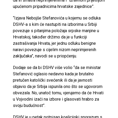
da ih smatra neprimjerenima i “izravnom prijetnjom
upućenom pripadnicima hrvatske zajednice”.
“Izjava Nebojše Stefanovića u kojemu se odluka
DSHV-a s kim će nastupiti na izborima u Srbiji
povezuje s pitanjima položaja srpske manjine u
Hrvatskoj, također držimo da je u funkciji
zastrašivanja Hrvata, jer jednu odluku benigne
naravi povezuje s cijelim nizom neprimjerenih
zaključaka”, navodi se u priopćenju.
Dodaje se da bi DSHV više volio “da se ministar
Stefanović oglasio nedavno kada je brutalno
pretučen katolički svećenik ili da je javnosti
objavio da je Srbija ispunila ono što se ugovorom
obvezala. No, unatoč tomu, vjerujemo da će Hrvati
u Vojvodini izaći na izbore i glasovati hrabro za
svoju budućnost”.
DSHV je u petak potpisao koalicijski sporazum s