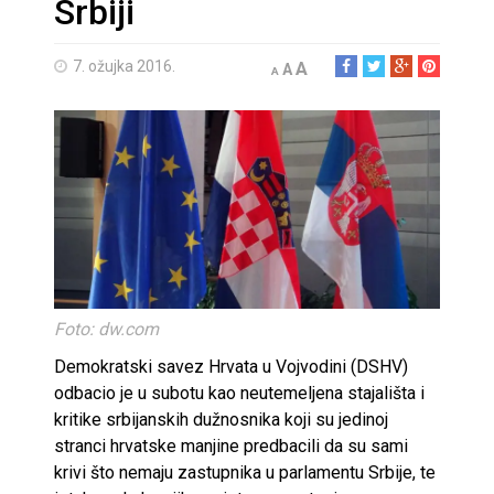
Srbiji
7. ožujka 2016.
A
A
A
Foto: dw.com
Demokratski savez Hrvata u Vojvodini (DSHV)
odbacio je u subotu kao neutemeljena stajališta i
kritike srbijanskih dužnosnika koji su jedinoj
stranci hrvatske manjine predbacili da su sami
krivi što nemaju zastupnika u parlamentu Srbije, te