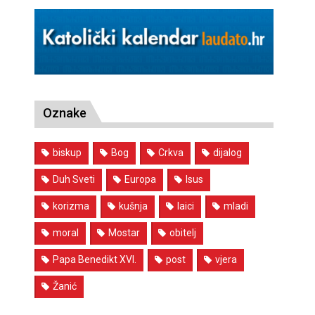
Oznake
biskup
Bog
Crkva
dijalog
Duh Sveti
Europa
Isus
korizma
kušnja
laici
mladi
moral
Mostar
obitelj
Papa Benedikt XVI.
post
vjera
Žanić