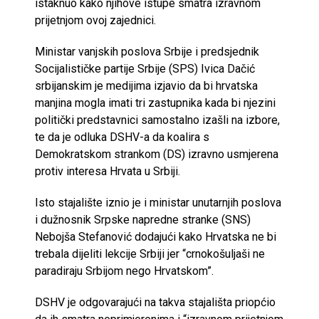
istaknuo kako njihove istupe smatra izravnom
prijetnjom ovoj zajednici.
Ministar vanjskih poslova Srbije i predsjednik
Socijalističke partije Srbije (SPS) Ivica Dačić
srbijanskim je medijima izjavio da bi hrvatska
manjina mogla imati tri zastupnika kada bi njezini
politički predstavnici samostalno izašli na izbore,
te da je odluka DSHV-a da koalira s
Demokratskom strankom (DS) izravno usmjerena
protiv interesa Hrvata u Srbiji.
Isto stajalište iznio je i ministar unutarnjih poslova
i dužnosnik Srpske napredne stranke (SNS)
Nebojša Stefanović dodajući kako Hrvatska ne bi
trebala dijeliti lekcije Srbiji jer “crnokošuljaši ne
paradiraju Srbijom nego Hrvatskom”.
DSHV je odgovarajući na takva stajališta priopćio