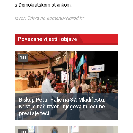
s Demokratskom strankom.
Izvor: Crkva na kamenu/Narod.hr
Povezane vijesti i objave
BiH
Biskup Petar Palić na 37. Mladifestu:
Krist je naš Izvor i njegova milost ne
prestaje teći
BiH