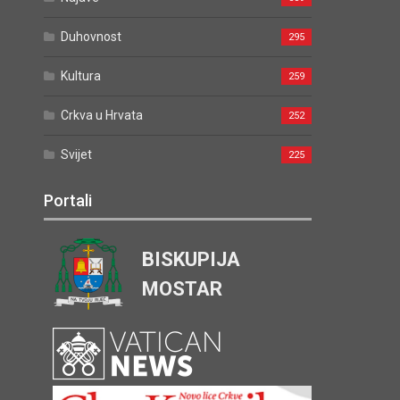
Duhovnost
295
Kultura
259
Crkva u Hrvata
252
Svijet
225
Portali
BISKUPIJA
MOSTAR