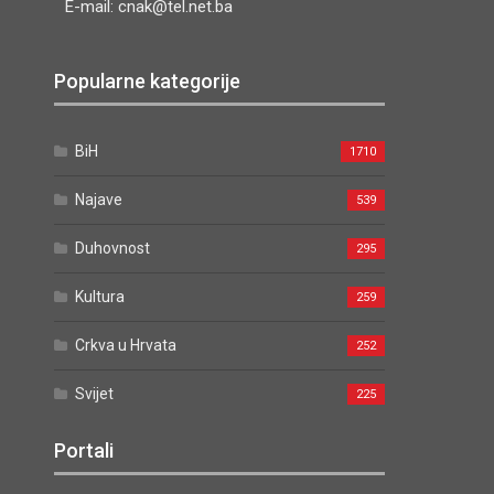
E-mail: cnak@tel.net.ba
Popularne kategorije
BiH
1710
Najave
539
Duhovnost
295
Kultura
259
Crkva u Hrvata
252
Svijet
225
Portali