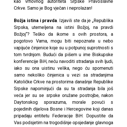
kao vrhovnog autoriteta Srpske Pravoslavne
Crkve. Samo je Bog vječan i neprolazan!
Božja istina i pravda
. Izjavili ste da je „Republika
Srpska, utemeljena na istini Božjoj, na pravdi
Božjoj“? Teško da ikome s ovih prostora, a
pogotovo Vama, mogu biti nepoznate u nebo
vapijuće činjenice koje su u potpunoj suprotnosti s
tom tvrdnjom. Budući da pišem u ime Biskupske
konferencije BiH, neću navoditi stradanja svih ljudi,
iako su ona uistinu velika, nego ću spomenuti
samo nekoliko činjenica u vezi sa stradanjima
Katoličke Crkve na prostorima današnje Republike
Srpske napominjući da su ta stradanja bila još
veća jer su se srpske oružane postrojbe, nakon
Daytonskog sporazuma, morale povući s
pojedinih dijelova Bosne i Hercegovine koji danas
pripadaju entitetu Federacije BiH. Dopustite da
Vas podsjetim na trogodišnje opsjedanje glavnoga