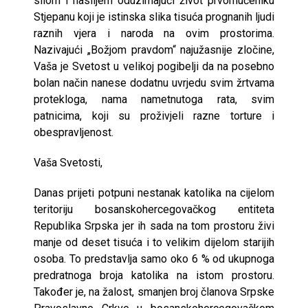
silom i nasiljem oduzimajući život prvomučeniku
Stjepanu koji je istinska slika tisuća prognanih ljudi
raznih vjera i naroda na ovim prostorima.
Nazivajući „Božjom pravdom“ najužasnije zločine,
Vaša je Svetost u velikoj pogibelji da na posebno
bolan način nanese dodatnu uvrjedu svim žrtvama
protekloga, nama nametnutoga rata, svim
patnicima, koji su proživjeli razne torture i
obespravljenost.
Vaša Svetosti,
Danas prijeti potpuni nestanak katolika na cijelom
teritoriju bosanskohercegovačkog entiteta
Republika Srpska jer ih sada na tom prostoru živi
manje od deset tisuća i to velikim dijelom starijih
osoba. To predstavlja samo oko 6 % od ukupnoga
predratnoga broja katolika na istom prostoru.
Također je, na žalost, smanjen broj članova Srpske