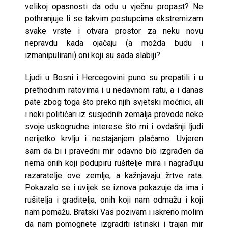
velikoj opasnosti da odu u vječnu propast? Ne
pothranjuje li se takvim postupcima ekstremizam
svake vrste i otvara prostor za neku novu
nepravdu kada ojačaju (a možda budu i
izmanipulirani) oni koji su sada slabiji?
Ljudi u Bosni i Hercegovini puno su prepatili i u
prethodnim ratovima i u nedavnom ratu, a i danas
pate zbog toga što preko njih svjetski moćnici, ali
i neki političari iz susjednih zemalja provode neke
svoje uskogrudne interese što mi i ovdašnji ljudi
nerijetko krvlju i nestajanjem plaćamo. Uvjeren
sam da bi i pravedni mir odavno bio izgrađen da
nema onih koji podupiru rušitelje mira i nagrađuju
razaratelje ove zemlje, a kažnjavaju žrtve rata.
Pokazalo se i uvijek se iznova pokazuje da ima i
rušitelja i graditelja, onih koji nam odmažu i koji
nam pomažu. Bratski Vas pozivam i iskreno molim
da nam pomognete izgraditi istinski i trajan mir