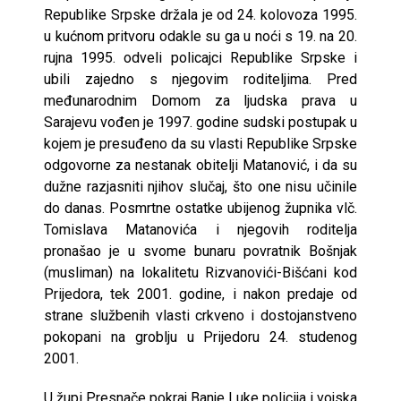
Republike Srpske držala je od 24. kolovoza 1995.
u kućnom pritvoru odakle su ga u noći s 19. na 20.
rujna 1995. odveli policajci Republike Srpske i
ubili zajedno s njegovim roditeljima. Pred
međunarodnim Domom za ljudska prava u
Sarajevu vođen je 1997. godine sudski postupak u
kojem je presuđeno da su vlasti Republike Srpske
odgovorne za nestanak obitelji Matanović, i da su
dužne razjasniti njihov slučaj, što one nisu učinile
do danas. Posmrtne ostatke ubijenog župnika vlč.
Tomislava Matanovića i njegovih roditelja
pronašao je u svome bunaru povratnik Bošnjak
(musliman) na lokalitetu Rizvanovići-Bišćani kod
Prijedora, tek 2001. godine, i nakon predaje od
strane službenih vlasti crkveno i dostojanstveno
pokopani na groblju u Prijedoru 24. studenog
2001.
U župi Presnače pokraj Banje Luke policija i vojska