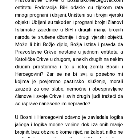
Pravoslavne Crkve u bosanskohercegovačkom
entitetu Federacija BiH odakle su tijekom rata
mnogi prognani i ubijeni. Uništeni su i brojni vjerski
objekti. Ubijeni su također i prognani brojni članovi
Islamske zajednice u BiH i drugih manje brojnih
naroda te srušene džamije i drugi vjerski objekti.
Može li biti Božje djelo, Božja istina i pravda da
Pravoslavne Crkve nestane u jednom entitetu, a
Katoličke Crkve u drugom, a nekih drugih na nekim
drugim prostorima i to u istoj zemlji Bosni i
Hercegovini? Zar se ne bi svi, a posebno mi
kojima je povjereno pastirsko služenje, morali
zauzeti za one slabe, nemoćne i obespravljene
članove i svoje Crkve i svih drugih ljudi tražeći da
se isprave nanesene im nepravde?
U Bosni i Hercegovini odavno je zavladala logika
jačega i logika moćne većine dok iza onih manje
brojnih, bez obzira o kome riječ, na žalost, nitko ne