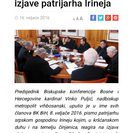
izjave patrijarha Irineja
16. veljače 2016.
A
A
A
Predsjednik Biskupske konferencije Bosne i
Hercegovine kardinal Vinko Puljić, nadbiskup
metropolit vrhbosanski, uputio je u ime svih
članova BK BiH, 8. veljače 2016. pismo patrijarhu
srpskom gospodinu Irineju kojim, u kršćanskom
duhu i na temelju činjenica, reagira na izjave