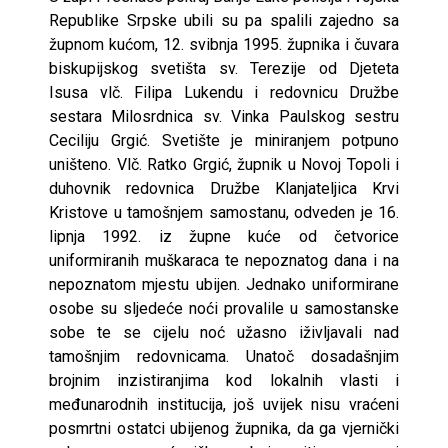
Republike Srpske ubili su pa spalili zajedno sa
župnom kućom, 12. svibnja 1995. župnika i čuvara
biskupijskog svetišta sv. Terezije od Djeteta
Isusa vlč. Filipa Lukendu i redovnicu Družbe
sestara Milosrdnica sv. Vinka Paulskog sestru
Ceciliju Grgić. Svetište je miniranjem potpuno
uništeno. Vlč. Ratko Grgić, župnik u Novoj Topoli i
duhovnik redovnica Družbe Klanjateljica Krvi
Kristove u tamošnjem samostanu, odveden je 16.
lipnja 1992. iz župne kuće od četvorice
uniformiranih muškaraca te nepoznatog dana i na
nepoznatom mjestu ubijen. Jednako uniformirane
osobe su sljedeće noći provalile u samostanske
sobe te se cijelu noć užasno iživljavali nad
tamošnjim redovnicama. Unatoč dosadašnjim
brojnim inzistiranjima kod lokalnih vlasti i
međunarodnih institucija, još uvijek nisu vraćeni
posmrtni ostatci ubijenog župnika, da ga vjernički