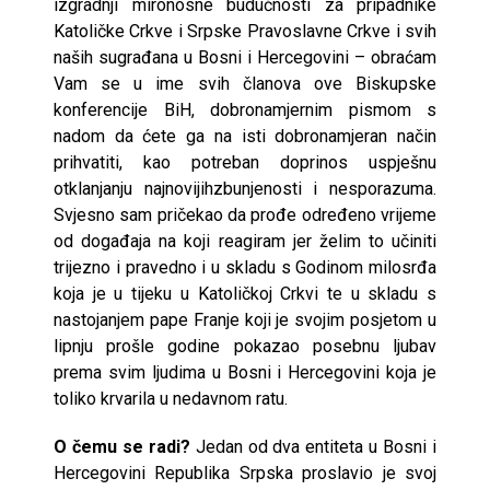
izgradnji mironosne budućnosti za pripadnike
Katoličke Crkve i Srpske Pravoslavne Crkve i svih
naših sugrađana u Bosni i Hercegovini – obraćam
Vam se u ime svih članova ove Biskupske
konferencije BiH, dobronamjernim pismom s
nadom da ćete ga na isti dobronamjeran način
prihvatiti, kao potreban doprinos uspješnu
otklanjanju najnovijihzbunjenosti i nesporazuma.
Svjesno sam pričekao da prođe određeno vrijeme
od događaja na koji reagiram jer želim to učiniti
trijezno i pravedno i u skladu s Godinom milosrđa
koja je u tijeku u Katoličkoj Crkvi te u skladu s
nastojanjem pape Franje koji je svojim posjetom u
lipnju prošle godine pokazao posebnu ljubav
prema svim ljudima u Bosni i Hercegovini koja je
toliko krvarila u nedavnom ratu.
O čemu se radi?
Jedan od dva entiteta u Bosni i
Hercegovini Republika Srpska proslavio je svoj