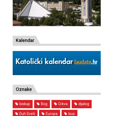
Kalendar
Oznake
biskup
Bog
Crkva
dijalog
Duh Sveti
Europa
Isus