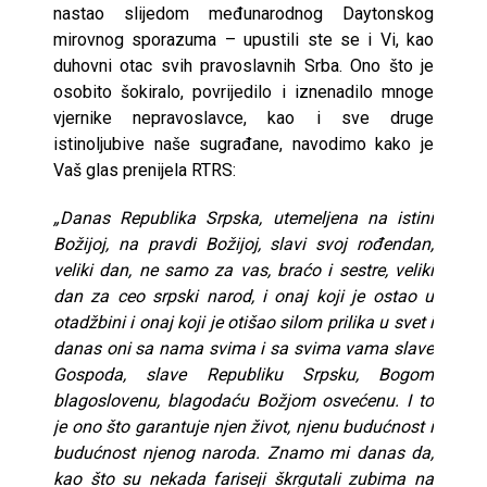
nastao slijedom međunarodnog Daytonskog
mirovnog sporazuma – upustili ste se i Vi, kao
duhovni otac svih pravoslavnih Srba. Ono što je
osobito šokiralo, povrijedilo i iznenadilo mnoge
vjernike nepravoslavce, kao i sve druge
istinoljubive naše sugrađane, navodimo kako je
Vaš glas prenijela RTRS:
„Danas Republika Srpska, utemeljena na istini
Božijoj, na pravdi Božijoj, slavi svoj rođendan,
veliki dan, ne samo za vas, braćo i sestre, veliki
dan za ceo srpski narod, i onaj koji je ostao u
otadžbini i onaj koji je otišao silom prilika u svet i
danas oni sa nama svima i sa svima vama slave
Gospoda, slave Republiku Srpsku, Bogom
blagoslovenu, blagodaću Božjom osvećenu. I to
je ono što garantuje njen život, njenu budućnost i
budućnost njenog naroda. Znamo mi danas da,
kao što su nekada fariseji škrgutali zubima na