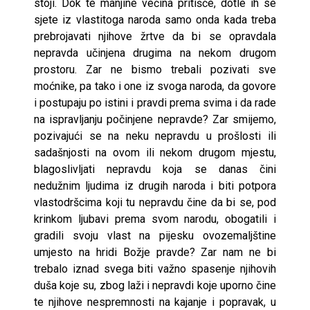
stoji. Dok te manjine većina pritišće, dotle ih se
sjete iz vlastitoga naroda samo onda kada treba
prebrojavati njihove žrtve da bi se opravdala
nepravda učinjena drugima na nekom drugom
prostoru. Zar ne bismo trebali pozivati sve
moćnike, pa tako i one iz svoga naroda, da govore
i postupaju po istini i pravdi prema svima i da rade
na ispravljanju počinjene nepravde? Zar smijemo,
pozivajući se na neku nepravdu u prošlosti ili
sadašnjosti na ovom ili nekom drugom mjestu,
blagoslivljati nepravdu koja se danas čini
nedužnim ljudima iz drugih naroda i biti potpora
vlastodršcima koji tu nepravdu čine da bi se, pod
krinkom ljubavi prema svom narodu, obogatili i
gradili svoju vlast na pijesku ovozemaljštine
umjesto na hridi Božje pravde? Zar nam ne bi
trebalo iznad svega biti važno spasenje njihovih
duša koje su, zbog laži i nepravdi koje uporno čine
te njihove nespremnosti na kajanje i popravak, u