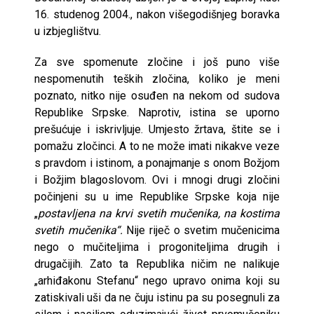
16. studenog 2004., nakon višegodišnjeg boravka
u izbjeglištvu.
Za sve spomenute zločine i još puno više
nespomenutih teških zločina, koliko je meni
poznato, nitko nije osuđen na nekom od sudova
Republike Srpske. Naprotiv, istina se uporno
prešućuje i iskrivljuje. Umjesto žrtava, štite se i
pomažu zločinci. A to ne može imati nikakve veze
s pravdom i istinom, a ponajmanje s onom Božjom
i Božjim blagoslovom. Ovi i mnogi drugi zločini
počinjeni su u ime Republike Srpske koja nije
„
postavljena na krvi svetih mučenika, na kostima
svetih mučenika“.
Nije riječ o svetim mučenicima
nego o mučiteljima i progoniteljima drugih i
drugačijih. Zato ta Republika ničim ne nalikuje
„arhiđakonu Stefanu“ nego upravo onima koji su
zatiskivali uši da ne čuju istinu pa su posegnuli za