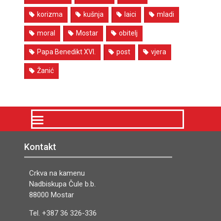
korizma
kušnja
laici
mladi
moral
Mostar
obitelj
Papa Benedikt XVI.
post
vjera
Žanić
Kontakt
Crkva na kamenu
Nadbiskupa Čule b.b.
88000 Mostar
Tel. +387 36 326-336