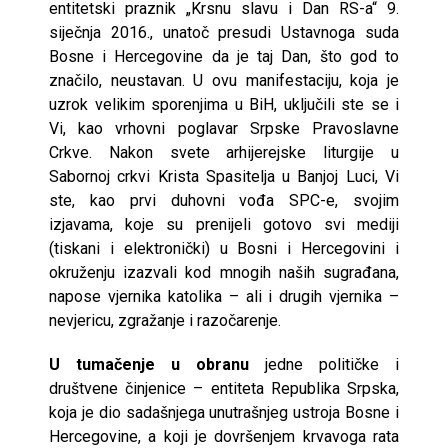
entitetski praznik „Krsnu slavu i Dan RS-a“ 9.
siječnja 2016., unatoč presudi Ustavnoga suda
Bosne i Hercegovine da je taj Dan, što god to
značilo, neustavan. U ovu manifestaciju, koja je
uzrok velikim sporenjima u BiH, uključili ste se i
Vi, kao vrhovni poglavar Srpske Pravoslavne
Crkve. Nakon svete arhijerejske liturgije u
Sabornoj crkvi Krista Spasitelja u Banjoj Luci, Vi
ste, kao prvi duhovni vođa SPC-e, svojim
izjavama, koje su prenijeli gotovo svi mediji
(tiskani i elektronički) u Bosni i Hercegovini i
okruženju izazvali kod mnogih naših sugrađana,
napose vjernika katolika – ali i drugih vjernika –
nevjericu, zgražanje i razočarenje.
U tumačenje u obranu
jedne političke i
društvene činjenice – entiteta Republika Srpska,
koja je dio sadašnjega unutrašnjeg ustroja Bosne i
Hercegovine, a koji je dovršenjem krvavoga rata