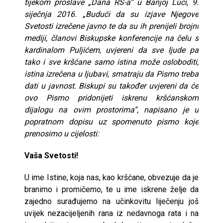
tijekom proslave „Dana RS-a“ u Banjoj Luci, 9.
siječnja 2016. „Budući da su izjave Njegove
Svetosti izrečene javno te da su ih prenijeli brojni
mediji, članovi Biskupske konferencije na čelu s
kardinalom Puljićem, uvjereni da sve ljude pa
tako i sve kršćane samo istina može osloboditi,
istina izrečena u ljubavi, smatraju da Pismo treba
dati u javnost. Biskupi su također uvjereni da će
ovo Pismo pridonijeti iskrenu kršćanskom
dijalogu na ovim prostorima“, napisano je u
popratnom dopisu uz spomenuto pismo koje
prenosimo u cijelosti:
Vaša Svetosti!
U ime Istine, koja nas, kao kršćane, obvezuje da je
branimo i promičemo, te u ime iskrene želje da
zajedno surađujemo na učinkovitu liječenju još
uvijek nezacijeljenih rana iz nedavnoga rata i na