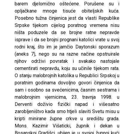
barem djelomično oštećene. Porušene su i
opljačkane mnoge tisuće obiteljskih kuća.
Posebno tužna činjenica jest da vlasti Republike
Srpske tijekom cijelog poratnog vremena nisu
ništa poduzele da se brojne ratne nepravde
isprave i da se brojni prognani katolici vrate u svoj
rodni kraj, što im je jamčio Daytonski sporazum
(aneks 7), nego su na razne načine opstruirale
njihov održivi povratak i svakako nastojale
cementirati nepravdu, koju su učinile tijekom rata.
O stanju malobrojnih katolika u Republici Srpskoj u
poratnim godinama dovoljno govori činjenica da
sam i osobno sa svećenicima, časnim sestrama i
malobrojnim vjernicima, 23. travnja 1998. u
Derventi doživio fizički napad i višesatno
zarobljeništvo kada smo htjeli slaviti Svetu misu u
kripti minirane župne crkve u središtu grada.
Mons. Kazimir Višaticki, župnik i dekan u
Bosanskoj Gradišci, ubijen je u svojoj župnoj kući