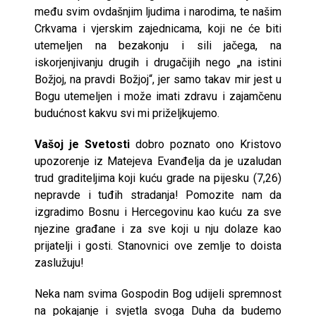
među svim ovdašnjim ljudima i narodima, te našim
Crkvama i vjerskim zajednicama, koji ne će biti
utemeljen na bezakonju i sili jačega, na
iskorjenjivanju drugih i drugačijih nego „na istini
Božjoj, na pravdi Božjoj“, jer samo takav mir jest u
Bogu utemeljen i može imati zdravu i zajamčenu
budućnost kakvu svi mi priželjkujemo.
Vašoj je Svetosti
dobro poznato ono Kristovo
upozorenje iz Matejeva Evanđelja da je uzaludan
trud graditeljima koji kuću grade na pijesku (7,26)
nepravde i tuđih stradanja! Pomozite nam da
izgradimo Bosnu i Hercegovinu kao kuću za sve
njezine građane i za sve koji u nju dolaze kao
prijatelji i gosti. Stanovnici ove zemlje to doista
zaslužuju!
Neka nam svima Gospodin Bog udijeli spremnost
na pokajanje i svjetla svoga Duha da budemo