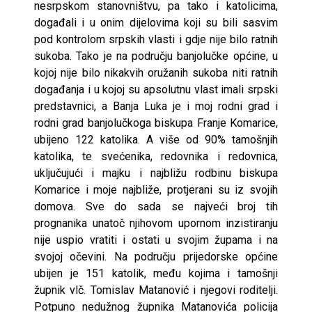
nesrpskom stanovništvu, pa tako i katolicima,
događali i u onim dijelovima koji su bili sasvim
pod kontrolom srpskih vlasti i gdje nije bilo ratnih
sukoba. Tako je na području banjolučke općine, u
kojoj nije bilo nikakvih oružanih sukoba niti ratnih
događanja i u kojoj su apsolutnu vlast imali srpski
predstavnici, a Banja Luka je i moj rodni grad i
rodni grad banjolučkoga biskupa Franje Komarice,
ubijeno 122 katolika. A više od 90% tamošnjih
katolika, te svećenika, redovnika i redovnica,
uključujući i majku i najbližu rodbinu biskupa
Komarice i moje najbliže, protjerani su iz svojih
domova. Sve do sada se najveći broj tih
prognanika unatoč njihovom upornom inzistiranju
nije uspio vratiti i ostati u svojim župama i na
svojoj očevini. Na području prijedorske općine
ubijen je 151 katolik, među kojima i tamošnji
župnik vlč. Tomislav Matanović i njegovi roditelji.
Potpuno nedužnog župnika Matanovića policija