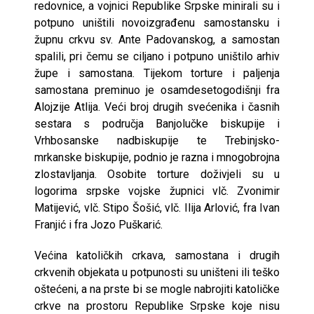
redovnice, a vojnici Republike Srpske minirali su i
potpuno uništili novoizgrađenu samostansku i
župnu crkvu sv. Ante Padovanskog, a samostan
spalili, pri čemu se ciljano i potpuno uništilo arhiv
župe i samostana. Tijekom torture i paljenja
samostana preminuo je osamdesetogodišnji fra
Alojzije Atlija. Veći broj drugih svećenika i časnih
sestara s područja Banjolučke biskupije i
Vrhbosanske nadbiskupije te Trebinjsko-
mrkanske biskupije, podnio je razna i mnogobrojna
zlostavljanja. Osobite torture doživjeli su u
logorima srpske vojske župnici vlč. Zvonimir
Matijević, vlč. Stipo Šošić, vlč. Ilija Arlović, fra Ivan
Franjić i fra Jozo Puškarić.
Većina katoličkih crkava, samostana i drugih
crkvenih objekata u potpunosti su uništeni ili teško
oštećeni, a na prste bi se mogle nabrojiti katoličke
crkve na prostoru Republike Srpske koje nisu