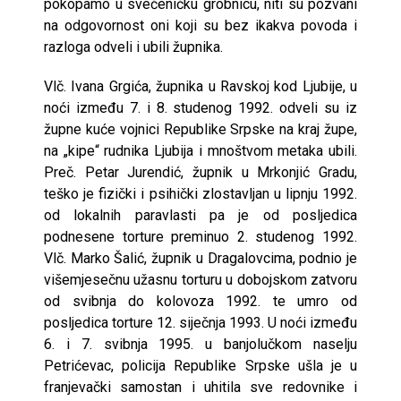
pokopamo u svećeničku grobnicu, niti su pozvani
na odgovornost oni koji su bez ikakva povoda i
razloga odveli i ubili župnika.
Vlč. Ivana Grgića, župnika u Ravskoj kod Ljubije, u
noći između 7. i 8. studenog 1992. odveli su iz
župne kuće vojnici Republike Srpske na kraj župe,
na „kipe“ rudnika Ljubija i mnoštvom metaka ubili.
Preč. Petar Jurendić, župnik u Mrkonjić Gradu,
teško je fizički i psihički zlostavljan u lipnju 1992.
od lokalnih paravlasti pa je od posljedica
podnesene torture preminuo 2. studenog 1992.
Vlč. Marko Šalić, župnik u Dragalovcima, podnio je
višemjesečnu užasnu torturu u dobojskom zatvoru
od svibnja do kolovoza 1992. te umro od
posljedica torture 12. siječnja 1993. U noći između
6. i 7. svibnja 1995. u banjolučkom naselju
Petrićevac, policija Republike Srpske ušla je u
franjevački samostan i uhitila sve redovnike i