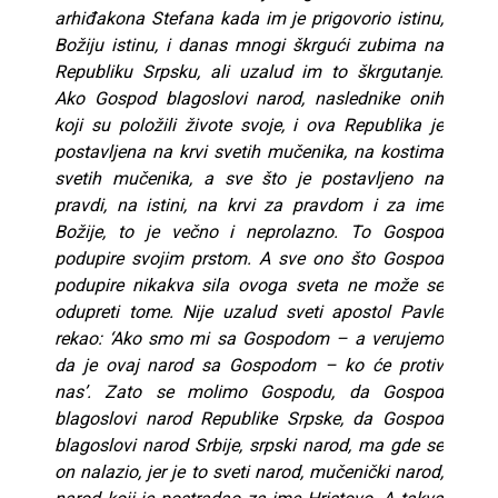
arhiđakona Stefana kada im je prigovorio istinu,
Božiju istinu, i danas mnogi škrgući zubima na
Republiku Srpsku, ali uzalud im to škrgutanje.
Ako Gospod blagoslovi narod, naslednike onih
koji su položili živote svoje, i ova Republika je
postavljena na krvi svetih mučenika, na kostima
svetih mučenika, a sve što je postavljeno na
pravdi, na istini, na krvi za pravdom i za ime
Božije, to je večno i neprolazno. To Gospod
podupire svojim prstom. A sve ono što Gospod
podupire nikakva sila ovoga sveta ne može se
odupreti tome. Nije uzalud sveti apostol Pavle
rekao: ‘Ako smo mi sa Gospodom – a verujemo
da je ovaj narod sa Gospodom – ko će protiv
nas’. Zato se molimo Gospodu, da Gospod
blagoslovi narod Republike Srpske, da Gospod
blagoslovi narod Srbije, srpski narod, ma gde se
on nalazio, jer je to sveti narod, mučenički narod,