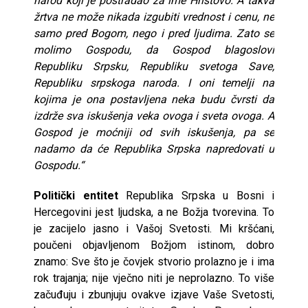
narod koji je postradao za ime Hristovo. A takva
žrtva ne može nikada izgubiti vrednost i cenu, ne
samo pred Bogom, nego i pred ljudima. Zato se
molimo Gospodu, da Gospod blagoslovi
Republiku Srpsku, Republiku svetoga Save,
Republiku srpskoga naroda. I oni temelji na
kojima je ona postavljena neka budu čvrsti da
izdrže sva iskušenja veka ovoga i sveta ovoga. A
Gospod je moćniji od svih iskušenja, pa se
nadamo da će Republika Srpska napredovati u
Gospodu.“
Politički entitet
Republika Srpska u Bosni i
Hercegovini jest ljudska, a ne Božja tvorevina. To
je zacijelo jasno i Vašoj Svetosti. Mi kršćani,
poučeni objavljenom Božjom istinom, dobro
znamo: Sve što je čovjek stvorio prolazno je i ima
rok trajanja; nije vječno niti je neprolazno. To više
začuđuju i zbunjuju ovakve izjave Vaše Svetosti,