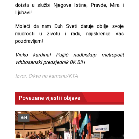
doista u službi Njegove Istine, Pravde, Mira i
Ljubavi!
Moleći da nam Duh Sveti daruje obilje svoje
mudrosti u životu i radu, najiskrenije Vas
pozdravljam!
Vinko kardinal Puljić nadbiskup metropolit
vrhbosanski predsjednik BK BiH
Izvor: Crkva na kamenu/KTA
Povezane vijesti i objave
BiH