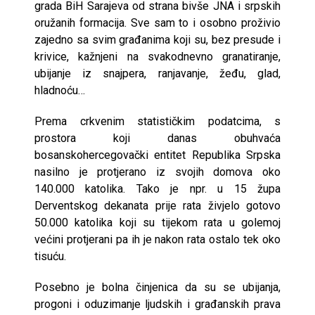
grada BiH Sarajeva od strana bivše JNA i srpskih
oružanih formacija. Sve sam to i osobno proživio
zajedno sa svim građanima koji su, bez presude i
krivice, kažnjeni na svakodnevno granatiranje,
ubijanje iz snajpera, ranjavanje, žeđu, glad,
hladnoću…
Prema crkvenim statističkim podatcima, s
prostora koji danas obuhvaća
bosanskohercegovački entitet Republika Srpska
nasilno je protjerano iz svojih domova oko
140.000 katolika. Tako je npr. u 15 župa
Derventskog dekanata prije rata živjelo gotovo
50.000 katolika koji su tijekom rata u golemoj
većini protjerani pa ih je nakon rata ostalo tek oko
tisuću.
Posebno je bolna činjenica da su se ubijanja,
progoni i oduzimanje ljudskih i građanskih prava