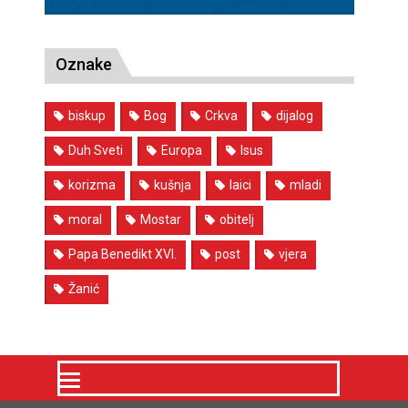
Oznake
biskup
Bog
Crkva
dijalog
Duh Sveti
Europa
Isus
korizma
kušnja
laici
mladi
moral
Mostar
obitelj
Papa Benedikt XVI.
post
vjera
Žanić