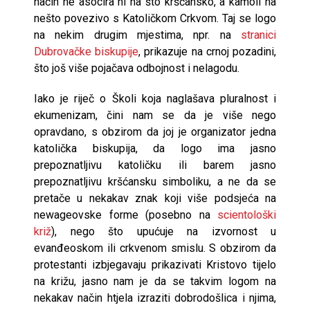
način ne asocira ni na što kršćansko, a kamoli na
nešto povezivo s Katoličkom Crkvom. Taj se logo
na nekim drugim mjestima, npr. na
stranici
Dubrovačke biskupije
, prikazuje na crnoj pozadini,
što još više pojačava odbojnost i nelagodu.
Iako je riječ o Školi koja naglašava pluralnost i
ekumenizam, čini nam se da je više nego
opravdano, s obzirom da joj je organizator jedna
katolička biskupija, da logo ima jasno
prepoznatljivu katoličku ili barem jasno
prepoznatljivu kršćansku simboliku, a ne da se
pretače u nekakav znak koji više podsjeća na
newageovske forme (posebno na
scientološki
križ
), nego što upućuje na izvornost u
evanđeoskom ili crkvenom smislu. S obzirom da
protestanti izbjegavaju prikazivati Kristovo tijelo
na križu, jasno nam je da se takvim logom na
nekakav način htjela izraziti dobrodošlica i njima,