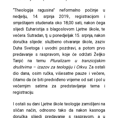
“Theologija ragusina” neformalno počinje u
nedjelju, 14. srpnja 2019., registracijom i
smještajem studenata oko 18,00 sati, nakon čega
slijedi Euharistija s blagoslovom Ljetne škole, te
večera. Sutradan, tj. u ponedjeljak 15. srpnja, nakon
doručka slijede: službeno otvaranje škole, zaziv
Duha Svetoga i uvodni pozdravi, a potom prvo
predavanje s raspravom, koje će održati Željko
Tanjić na temu
Pluralizam u tranzicijskim
društvima – izazov za teologiju i Crkvu
. Za ostali
dio dana, osim ručka, višesatne pauze i večere,
čitamo da će biti predviđeno vrijeme od sat i pol u
večernjim satima za predstavljanje tema i
registraciju.
I ostali su dani Ljetne škole teologije zamišljeni na
sličan način, odnosno tako da nakon kasnoga
doručka slijedi predavanje s raspravom, a u