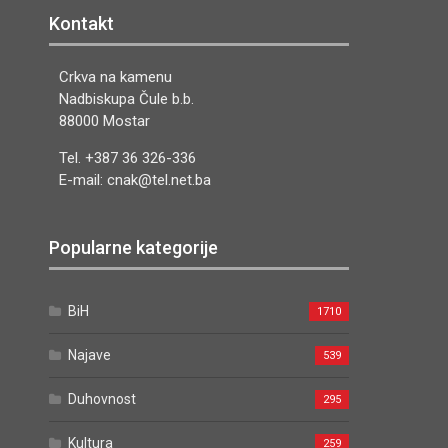
Kontakt
Crkva na kamenu
Nadbiskupa Čule b.b.
88000 Mostar
Tel. +387 36 326-336
E-mail: cnak@tel.net.ba
Popularne kategorije
BiH
1710
Najave
539
Duhovnost
295
Kultura
259