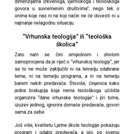
dimenzijama crkvenoga, vjerničkoga i teološkoga
govora u suvremenim društvima”, nego tek o
onima koje nas ni na koji način ne će dovesti ni u
najmanje nelagodnu situaciju.
“Vrhunska teologija” ili “teološka
školica”
Zato nam se čini smiješnom i oholom
samoprocjena da je riječ o “vrhunskoj teologiji”, jer
se to ne može zaključiti ni na temelju odabrane
teme, ni na temelju programa, a ni na temelju
barem nekih predavača. Štoviše, činjenica kako
jedna biskupija koja nema teološkoga učilišta
organizira “dane vrhunske teologije” i pri tome,
izuzev jednog, ignorira domaće predavače, govori
sama za sebe.
Još više, kvalitetu Ljetne škole teologije pokazuju
program i odabir predavača, a oni, po svemu