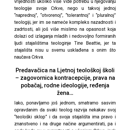
vrijednosti ukoliko više vide potrebu u njegovanju
teologije svoje Crkve, nego u takvoj jednoj
“naprednoj”, “otvorenoj”, “tolerantnoj” i “pluralnoj”
teologiji, jer im se nameće kompleks nazadnosti i
zadrtosti, ali još više mislimo na opasnost koja
dolazi od izlaganja mladih i nedovoljno formiranih
ljudi stajalištima teologinje Tine Beattie, jer ta
stajališta nisu u svemu usklađena s onim što
naučava Crkva.
Predavačica na Ljetnoj teološkoj školi
– zagovornica kontracepcije, prava na
pobačaj, rodne ideologije, ređenja
žena…
Iako, ponavljamo još jednom, smatramo sasvim
opravdanim da svaki teolog razvija nekakav svoj
“teološki sklop” i da svoja stajališta ima pravo i
znanstveno i na druge načine argumentirati, pa i