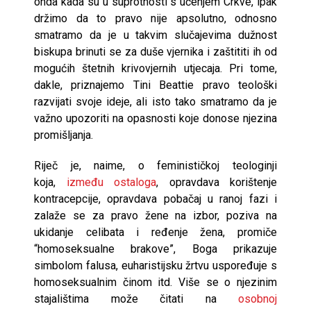
onda kada su u suprotnosti s učenjem Crkve, ipak
držimo da to pravo nije apsolutno, odnosno
smatramo da je u takvim slučajevima dužnost
biskupa brinuti se za duše vjernika i zaštititi ih od
mogućih štetnih krivovjernih utjecaja. Pri tome,
dakle, priznajemo Tini Beattie pravo teološki
razvijati svoje ideje, ali isto tako smatramo da je
važno upozoriti na opasnosti koje donose njezina
promišljanja.
Riječ je, naime, o feminističkoj teologinji
koja,
između ostaloga
, opravdava korištenje
kontracepcije, opravdava pobačaj u ranoj fazi i
zalaže se za pravo žene na izbor, poziva na
ukidanje celibata i ređenje žena, promiče
“homoseksualne brakove”, Boga prikazuje
simbolom falusa, euharistijsku žrtvu uspoređuje s
homoseksualnim činom itd. Više se o njezinim
stajalištima može čitati na
osobnoj