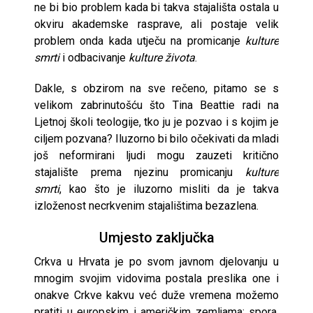
ne bi bio problem kada bi takva stajališta ostala u
okviru akademske rasprave, ali postaje velik
problem onda kada utječu na promicanje
kulture
smrti
i odbacivanje
kulture života
.
Dakle, s obzirom na sve rečeno, pitamo se s
velikom zabrinutošću što Tina Beattie radi na
Ljetnoj školi teologije, tko ju je pozvao i s kojim je
ciljem pozvana? Iluzorno bi bilo očekivati da mladi
još neformirani ljudi mogu zauzeti kritično
stajalište prema njezinu promicanju
kulture
smrti
, kao što je iluzorno misliti da je takva
izloženost necrkvenim stajalištima bezazlena.
Umjesto zaključka
Crkva u Hrvata je po svom javnom djelovanju u
mnogim svojim vidovima postala preslika one i
onakve Crkve kakvu već duže vremena možemo
pratiti u europskim i američkim zemljama: spora,