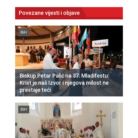
Povezane vijesti i objave
BiH
Biskup Petar Palić na 37. Mladifestu:
Krist je naš Izvor i njegova milost ne
prestaje teći
BiH