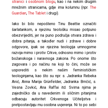
stranici
i
osobnom blogu
, kao i na nekim drugim
mrežnim stranicama, gdje ima kolumnu (npr.
The
Guardian
,
The Tablet
i drugi).
Iako bi bilo nepošteno Tinu Beattie označiti
šarlatankom, a njezinu teološku misao potpuno
obezvrijediti, jer na puno područja otvara zdrava i
dobra pitanja, a također nudi i zdrave i dobre
odgovore, ipak se njezina teologija umnogome
razvija mimo i protiv Crkve, odnosno mimo i protiv
božanskoga i naravnoga zakona. Po onome što
zagovara i po načinu na koji to čini, može se
usporediti s nekim našim feminističkim
teologinjama, kao što su npr. s. Jadranka Rebeka
Anić, Anna Marija Grünfelder, Jadranka Brnčić, s.
Vesna Zovkić, Ana Raffai itd. Svima njima je
zajedničko da u navedenim ili sličnim pitanjima
odbacuju autoritet Crkvenoga Učiteljstva i
pretpostavljaju mu osobna uvjerenja. Ni to po sebi