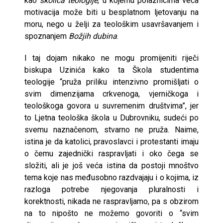
kao
školica teologije
, u kojemu polaznicima veća
motivacija može biti u besplatnom ljetovanju na
moru, nego u želji za teološkim usavršavanjem i
spoznanjem
Božjih dubina
.
I taj dojam nikako ne mogu promijeniti riječi
biskupa Uzinića kako ta Škola studentima
teologije “pruža priliku intenzivno promišljati o
svim dimenzijama crkvenoga, vjerničkoga i
teološkoga govora u suvremenim društvima”, jer
to Ljetna teološka škola u Dubrovniku, sudeći po
svemu naznačenom, stvarno ne pruža. Naime,
istina je da katolici, pravoslavci i protestanti imaju
o čemu zajednički raspravljati i oko čega se
složiti, ali je još veća istina da postoji mnoštvo
tema koje nas međusobno razdvajaju i o kojima, iz
razloga potrebe njegovanja pluralnosti i
korektnosti, nikada ne raspravljamo, pa s obzirom
na to nipošto ne možemo govoriti o “svim