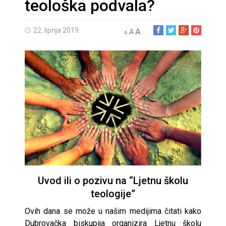
teološka podvala?
22. lipnja 2019.
A
A
A
Uvod ili o pozivu na “Ljetnu školu
teologije”
Ovih dana se može u našim medijima čitati kako
Dubrovačka biskupija organizira Ljetnu školu