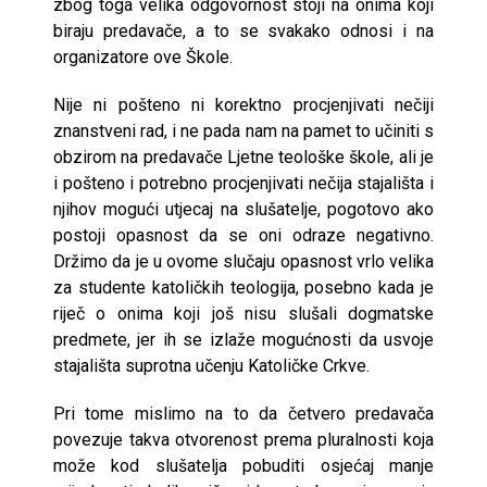
zbog toga velika odgovornost stoji na onima koji
biraju predavače, a to se svakako odnosi i na
organizatore ove Škole.
Nije ni pošteno ni korektno procjenjivati nečiji
znanstveni rad, i ne pada nam na pamet to učiniti s
obzirom na predavače Ljetne teološke škole, ali je
i pošteno i potrebno procjenjivati nečija stajališta i
njihov mogući utjecaj na slušatelje, pogotovo ako
postoji opasnost da se oni odraze negativno.
Držimo da je u ovome slučaju opasnost vrlo velika
za studente katoličkih teologija, posebno kada je
riječ o onima koji još nisu slušali dogmatske
predmete, jer ih se izlaže mogućnosti da usvoje
stajališta suprotna učenju Katoličke Crkve.
Pri tome mislimo na to da četvero predavača
povezuje takva otvorenost prema pluralnosti koja
može kod slušatelja pobuditi osjećaj manje