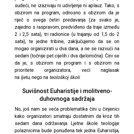
sudeći, ne izazivaju ni udivljenje ni aplauz. Tako, s
obzirom na program, odnosno s obzirom da je
riječ o svega četiri predavanja (za svako je,
zajedno s raspravom, predviđeno da traje između
2 i 2,5 sata), tri radionice (u trajanju od 1,5 do 2
sata), te jedne tribine, zaključujemo da se on
mogao organizirati u dva dana, a ne se razvući na
sedam (točnije pet cijelih i dva djelomična). Čini se
da je, s obzirom na program i s obzirom na
prioritete organizatora, veći naglasak
na
ljetu
, nego na
teološkoj školi
.
Suvišnost Euharistije i molitveno-
duhovnoga sadržaja
No, još nam se veća problematika čini u činjenici
kako organizatori smatraju dostatnim da kroz tih
sedam dana održavanja Ljetne škole teologije
polaznicima bude ponuđena tek jedna Euharistija,