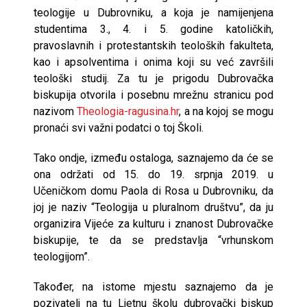
teologije u Dubrovniku, a koja je namijenjena
studentima 3., 4. i 5. godine katoličkih,
pravoslavnih i protestantskih teoloških fakulteta,
kao i apsolventima i onima koji su već završili
teološki studij. Za tu je prigodu Dubrovačka
biskupija otvorila i posebnu mrežnu stranicu pod
nazivom
Theologia-ragusina.hr
, a na kojoj se mogu
pronaći svi važni podatci o toj Školi.
Tako ondje, između ostaloga, saznajemo da će se
ona održati od 15. do 19. srpnja 2019. u
Učeničkom domu Paola di Rosa u Dubrovniku, da
joj je naziv “Teologija u pluralnom društvu”, da ju
organizira Vijeće za kulturu i znanost Dubrovačke
biskupije, te da se predstavlja “vrhunskom
teologijom”.
Također, na istome mjestu saznajemo da je
pozivatelj na tu Ljetnu školu dubrovački biskup