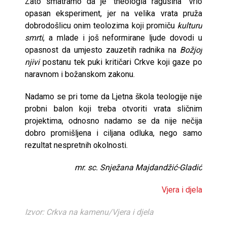
Zato smatramo da je “theologia ragusina” vrlo
opasan eksperiment, jer na velika vrata pruža
dobrodošlicu onim teolozima koji promiču
kulturu
smrti
, a mlade i još neformirane ljude dovodi u
opasnost da umjesto zauzetih radnika na
Božjoj
njivi
postanu tek puki kritičari Crkve koji gaze po
naravnom i božanskom zakonu.
Nadamo se pri tome da Ljetna škola teologije nije
probni balon koji treba otvoriti vrata sličnim
projektima, odnosno nadamo se da nije nečija
dobro promišljena i ciljana odluka, nego samo
rezultat nespretnih okolnosti.
mr. sc. Snježana Majdandžić-Gladić
Vjera i djela
Izvor: Crkva na kamenu/Vjera i djela