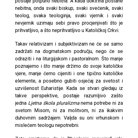
postaje potpuno nebitna. A kada doktrina postane
nebitna, onda svaki biskup, svaki svećenik, svaki
teolog, svaka teologinja, svaki vjernik i svaki
nevjernik uzimaju sebi pravo procjenjivati što je
prihvatljivo, a što neprihvatljivo u Katoličkoj Crkvi.
Takav relativizam i subjektivizam ne će se samo
zadržati na dogmatskom području, nego će se
odraziti i na liturgijskom i pastoralnom. Što manje
poznajemo i što manje držimo do svoje katoličke
vjere, manje ćemo cijeniti i one tipično katoličke
elemente, a posebno gubiti osjećaj za svetost i
uzvišenost Euharistije. Kada se stvari gledaju iz
takve perspektive, postaje razumljivo zašto
jedna
Ljetna škola pluralizma
nema potrebe ni za
svetom Misom, ni za molitvom, ni za ikakvim
duhovnim sadržajem. Valjda su oni vrhunskom i
mislećem teologu nepotrebni.