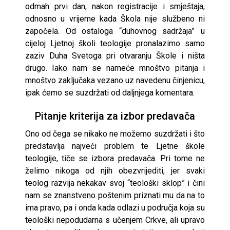
odmah prvi dan, nakon registracije i smještaja,
odnosno u vrijeme kada Škola nije službeno ni
započela. Od ostaloga “duhovnog sadržaja” u
cijeloj Ljetnoj školi teologije pronalazimo samo
zaziv Duha Svetoga pri otvaranju Škole i ništa
drugo. Iako nam se nameće mnoštvo pitanja i
mnoštvo zaključaka vezano uz navedenu činjenicu,
ipak ćemo se suzdržati od daljnjega komentara.
Pitanje kriterija za izbor predavača
Ono od čega se nikako ne možemo suzdržati i što
predstavlja najveći problem te Ljetne škole
teologije, tiče se izbora predavača. Pri tome ne
želimo nikoga od njih obezvrijediti, jer svaki
teolog razvija nekakav svoj “teološki sklop” i čini
nam se znanstveno poštenim priznati mu da na to
ima pravo, pa i onda kada odlazi u područja koja su
teološki nepodudarna s učenjem Crkve, ali upravo