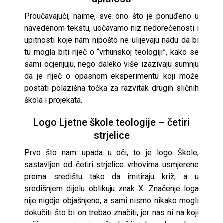
Proučavajući, naime, sve ono što je ponuđeno u
navedenom tekstu, uočavamo niz nedorečenosti i
upitnosti koje nam nipošto ne ulijevaju nadu da bi
tu mogla biti riječ o “vrhunskoj teologiji”, kako se
sami ocjenjuju, nego daleko više izazivaju sumnju
da je riječ o opasnom eksperimentu koji može
postati polazišna točka za razvitak drugih sličnih
škola i projekata.
Logo Ljetne škole teologije – četiri
strjelice
Prvo što nam upada u oči, to je logo Škole,
sastavljen od četiri strjelice vrhovima usmjerene
prema središtu tako da imitiraju križ, a u
središnjem dijelu oblikuju znak X. Značenje loga
nije nigdje objašnjeno, a sami nismo nikako mogli
dokučiti što bi on trebao značiti, jer nas ni na koji