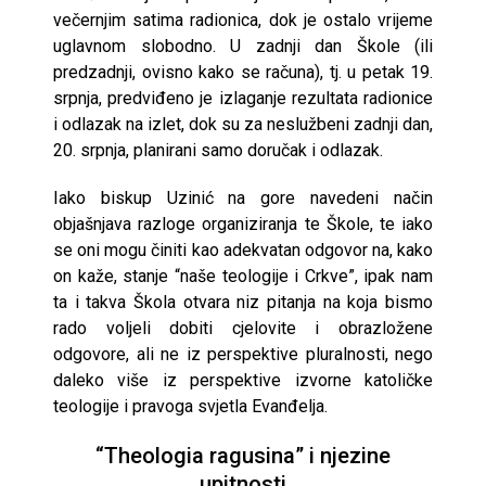
večernjim satima radionica, dok je ostalo vrijeme
uglavnom slobodno. U zadnji dan Škole (ili
predzadnji, ovisno kako se računa), tj. u petak 19.
srpnja, predviđeno je izlaganje rezultata radionice
i odlazak na izlet, dok su za neslužbeni zadnji dan,
20. srpnja, planirani samo doručak i odlazak.
Iako biskup Uzinić na gore navedeni način
objašnjava razloge organiziranja te Škole, te iako
se oni mogu činiti kao adekvatan odgovor na, kako
on kaže, stanje “naše teologije i Crkve”, ipak nam
ta i takva Škola otvara niz pitanja na koja bismo
rado voljeli dobiti cjelovite i obrazložene
odgovore, ali ne iz perspektive pluralnosti, nego
daleko više iz perspektive izvorne katoličke
teologije i pravoga svjetla Evanđelja.
“Theologia ragusina” i njezine
upitnosti