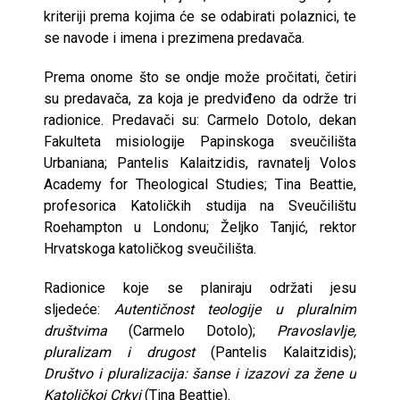
kriteriji prema kojima će se odabirati polaznici, te
se navode i imena i prezimena predavača.
Prema onome što se ondje može pročitati, četiri
su predavača, za koja je predviđeno da održe tri
radionice. Predavači su: Carmelo Dotolo, dekan
Fakulteta misiologije Papinskoga sveučilišta
Urbaniana; Pantelis Kalaitzidis, ravnatelj Volos
Academy for Theological Studies; Tina Beattie,
profesorica Katoličkih studija na Sveučilištu
Roehampton u Londonu; Željko Tanjić, rektor
Hrvatskoga katoličkog sveučilišta.
Radionice koje se planiraju održati jesu
sljedeće:
Autentičnost teologije u pluralnim
društvima
(Carmelo Dotolo);
Pravoslavlje,
pluralizam i drugost
(Pantelis Kalaitzidis);
Društvo i pluralizacija: šanse i izazovi za žene u
Katoličkoj Crkvi
(Tina Beattie).