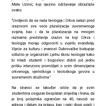
Mate Uzinić, koji njezino održavanje obrazlaže
ovako:
“Uvidjevši da se naša teologija i Crkva nalazi pred
izazovom sve veće pluralizacije suvremenoga
svijeta, kao i da ta pluralizacija na mnogim
razinama predstavlja izazov na koji Crkva i
teologija moraju odgovoriti u svjetlu evanđelja,
Vijeće za kulturu i znanost Dubrovačke biskupije
odlučilo je organizirati Ljetnu školu teologije kako
bi mladi studenti i bogoslovi dobili još jednu
priliku intenzivno promišljati o svim dimenzijama
crkvenoga, vjerničkoga i teološkoga govora u
suvremenim društvima.”
Na stranici se također ističe da je svim
studentima osiguran besplatan smještaj i hrana, da
je broj polaznika ograničen na 40, navodi se
adresa i datum za prijavu, kao i neki drugi uvjeti i