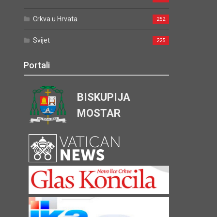
Crkva u Hrvata
252
Svijet
225
Portali
BISKUPIJA
MOSTAR