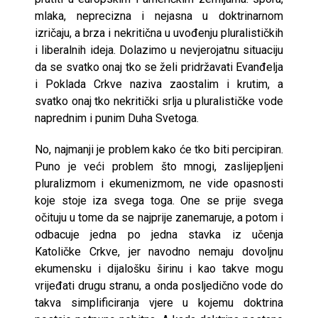
mlaka, neprecizna i nejasna u doktrinarnom
izričaju, a brza i nekritična u uvođenju pluralističkih
i liberalnih ideja. Dolazimo u nevjerojatnu situaciju
da se svatko onaj tko se želi pridržavati Evanđelja
i Poklada Crkve naziva zaostalim i krutim, a
svatko onaj tko nekritički srlja u pluralističke vode
naprednim i punim Duha Svetoga.
No, najmanji je problem kako će tko biti percipiran.
Puno je veći problem što mnogi, zaslijepljeni
pluralizmom i ekumenizmom, ne vide opasnosti
koje stoje iza svega toga. One se prije svega
očituju u tome da se najprije zanemaruje, a potom i
odbacuje jedna po jedna stavka iz učenja
Katoličke Crkve, jer navodno nemaju dovoljnu
ekumensku i dijalošku širinu i kao takve mogu
vrijeđati drugu stranu, a onda posljedično vode do
takva simplificiranja vjere u kojemu doktrina