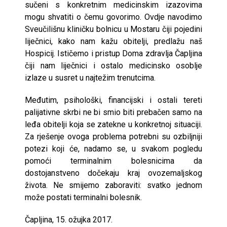
sučeni s konkretnim medicinskim izazovima
mogu shvatiti o čemu govorimo. Ovdje navodimo
Sveučilišnu kliničku bolnicu u Mostaru čiji pojedini
liječnici, kako nam kažu obitelji, predlažu naš
Hospicij. Ističemo i pristup Doma zdravlja Čapljina
čiji nam liječnici i ostalo medicinsko osoblje
izlaze u susret u najtežim trenutcima.
Međutim, psihološki, financijski i ostali tereti
palijativne skrbi ne bi smio biti prebačen samo na
leđa obitelji koja se zatekne u konkretnoj situaciji.
Za rješenje ovoga problema potrebni su ozbiljniji
potezi koji će, nadamo se, u svakom pogledu
pomoći terminalnim bolesnicima da
dostojanstveno dočekaju kraj ovozemaljskog
života. Ne smijemo zaboraviti: svatko jednom
može postati terminalni bolesnik.
Čapljina, 15. ožujka 2017.