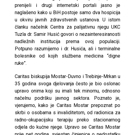
prenijeli i drugi internetski portali jasno je
naglašeno kako u BiH postoje samo dva hospicija
u okviru javnih zdravstvenih ustanova. U istom
članku načelnik Centra za palijativnu njegu UKC
Tuzla dr. Samir Husić govori o nezainteresiranosti
nadležnih institucija prema ovoj populaciji.
Potpuno razumijemo i dr. Husića, ali i terminalne
bolesnike od kojih službena medicina “digne
ruke”.
Caritas biskupija Mostar-Duvno i Trebinje-Mrkan u
35 godina svoga djelovanja često je bio oslonac
upravo onima koji su imali tek minornu, odnosno
načelnu podršku javnog sektora. Poznato je,
vjerujemo, kako je Caritas Mostar prepoznat po
skrbi o osobama s invaliditetom, od radionica za
radno-okupacijsku terapiju preko stacionarnog
odjela do kućne njege. Upravo se Caritas Mostar
prije pet godina, svjestan činjenice o nedostatku