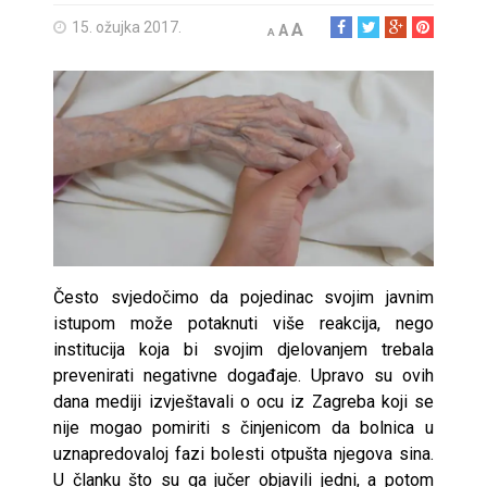
15. ožujka 2017.
A
A
A
Često svjedočimo da pojedinac svojim javnim
istupom može potaknuti više reakcija, nego
institucija koja bi svojim djelovanjem trebala
prevenirati negativne događaje. Upravo su ovih
dana mediji izvještavali o ocu iz Zagreba koji se
nije mogao pomiriti s činjenicom da bolnica u
uznapredovaloj fazi bolesti otpušta njegova sina.
U članku što su ga jučer objavili jedni, a potom