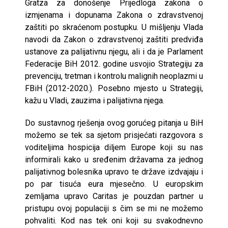
Gratza za donošenje Prijedloga zakona o
izmjenama i dopunama Zakona o zdravstvenoj
zaštiti po skraćenom postupku. U mišljenju Vlada
navodi da Zakon o zdravstvenoj zaštiti predviđa
ustanove za palijativnu njegu, ali i da je Parlament
Federacije BiH 2012. godine usvojio Strategiju za
prevenciju, tretman i kontrolu malignih neoplazmi u
FBiH (2012-2020.). Posebno mjesto u Strategiji,
kažu u Vladi, zauzima i palijativna njega.
Do sustavnog rješenja ovog gorućeg pitanja u BiH
možemo se tek sa sjetom prisjećati razgovora s
voditeljima hospicija diljem Europe koji su nas
informirali kako u sređenim državama za jednog
palijativnog bolesnika upravo te države izdvajaju i
po par tisuća eura mjesečno. U europskim
zemljama upravo Caritas je pouzdan partner u
pristupu ovoj populaciji s čim se mi ne možemo
pohvaliti. Kod nas tek oni koji su svakodnevno