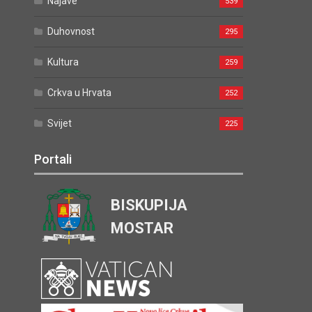
Najave
539
Duhovnost
295
Kultura
259
Crkva u Hrvata
252
Svijet
225
Portali
BISKUPIJA
MOSTAR