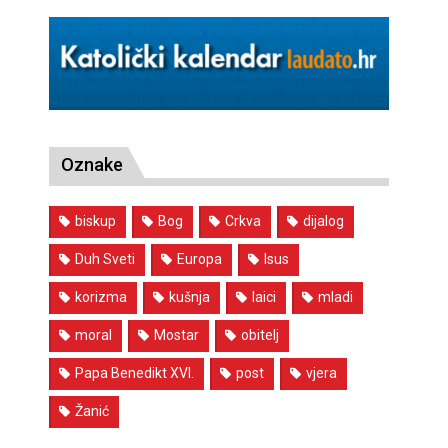
Oznake
biskup
Bog
Crkva
dijalog
Duh Sveti
Europa
Isus
korizma
kušnja
laici
mladi
moral
Mostar
obitelj
Papa Benedikt XVI.
post
vjera
Žanić