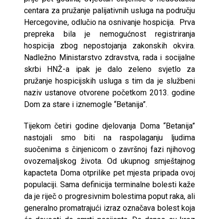
centara za pružanje palijativnih usluga na području
Hercegovine, odlučio na osnivanje hospicija. Prva
prepreka bila je nemogućnost registriranja
hospicija zbog nepostojanja zakonskih okvira.
Nadležno Ministarstvo zdravstva, rada i socijalne
skrbi HNŽ-a ipak je dalo zeleno svjetlo za
pružanje hospicijskih usluga s tim da je službeni
naziv ustanove otvorene početkom 2013. godine
Dom za stare i iznemogle “Betanija”.
Tijekom četiri godine djelovanja Doma “Betanija”
nastojali smo biti na raspolaganju ljudima
suočenima s činjenicom o završnoj fazi njihovog
ovozemaljskog života. Od ukupnog smještajnog
kapacteta Doma otprilike pet mjesta pripada ovoj
populaciji. Sama definicija terminalne bolesti kaže
da je riječ o progresivnim bolestima poput raka, ali
generalno promatrajući izraz označava bolest koja