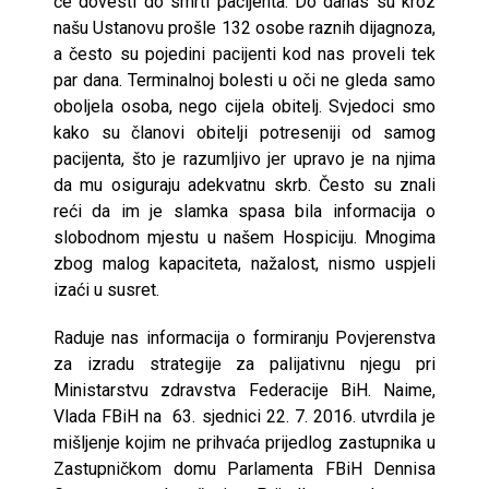
će dovesti do smrti pacijenta. Do danas su kroz
našu Ustanovu prošle 132 osobe raznih dijagnoza,
a često su pojedini pacijenti kod nas proveli tek
par dana. Terminalnoj bolesti u oči ne gleda samo
oboljela osoba, nego cijela obitelj. Svjedoci smo
kako su članovi obitelji potreseniji od samog
pacijenta, što je razumljivo jer upravo je na njima
da mu osiguraju adekvatnu skrb. Često su znali
reći da im je slamka spasa bila informacija o
slobodnom mjestu u našem Hospiciju. Mnogima
zbog malog kapaciteta, nažalost, nismo uspjeli
izaći u susret.
Raduje nas informacija o formiranju Povjerenstva
za izradu strategije za palijativnu njegu pri
Ministarstvu zdravstva Federacije BiH. Naime,
Vlada FBiH na 63. sjednici 22. 7. 2016. utvrdila je
mišljenje kojim ne prihvaća prijedlog zastupnika u
Zastupničkom domu Parlamenta FBiH Dennisa