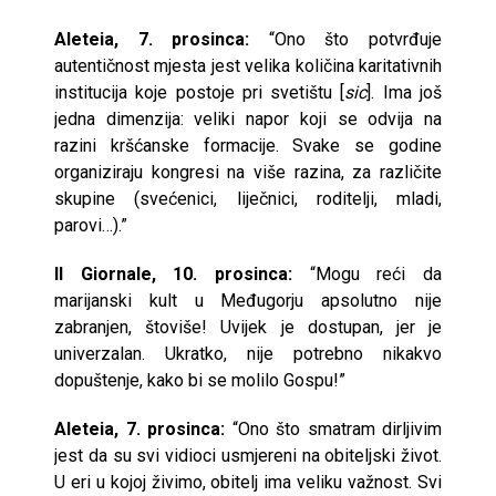
Aleteia, 7. prosinca:
“Ono što potvrđuje
autentičnost mjesta jest velika količina karitativnih
institucija koje postoje pri svetištu [
sic
]. Ima još
jedna dimenzija: veliki napor koji se odvija na
razini kršćanske formacije. Svake se godine
organiziraju kongresi na više razina, za različite
skupine (svećenici, liječnici, roditelji, mladi,
parovi…).”
Il Giornale, 10. prosinca:
“Mogu reći da
marijanski kult u Međugorju apsolutno nije
zabranjen, štoviše! Uvijek je dostupan, jer je
univerzalan. Ukratko, nije potrebno nikakvo
dopuštenje, kako bi se molilo Gospu!”
Aleteia, 7. prosinca:
“Ono što smatram dirljivim
jest da su svi vidioci usmjereni na obiteljski život.
U eri u kojoj živimo, obitelj ima veliku važnost. Svi