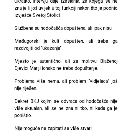
Ukratko, intervju daje Izaslanik, za kojega se ne
zna je li još uvijek u toj funkciji nakon što je podnio
izvješće Svetoj Stolici.
Službena su hodočašća dopuštena, ali ipak nisu.
Međugorski je kult dopušten, ali treba ga
razdvojiti od “ukazanja”.
Mjesto je autentično, ali za molitvu Blaženoj
Djevici Mariji ionako ne treba dopuštenje.
Problema više nema, ali problem “vidjelaca” još
nije riješen.
Dekret BKJ kojim se odvraća od hodočašća nije
više aktualan, ali se ne zna ni tko, ni kada ga je
poništio.
Nije moguće ne zapitati se više stvari: