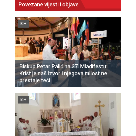
Povezane vijesti i objave
BiH
Biskup Petar Palić na 37. Mladifestu:
Krist je naš Izvor i njegova milost ne
prestaje teći
BiH