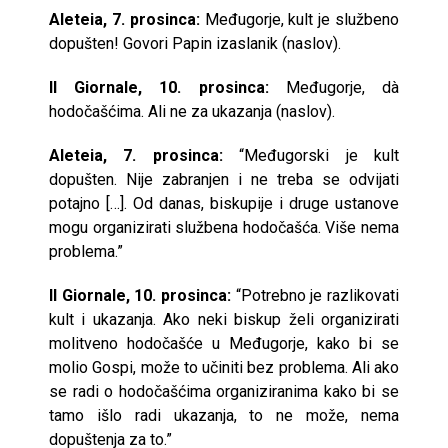
Aleteia, 7. prosinca:
Međugorje, kult je službeno
dopušten! Govori Papin izaslanik (naslov).
Il Giornale, 10. prosinca:
Međugorje, dà
hodočašćima. Ali ne za ukazanja (naslov).
Aleteia, 7. prosinca:
“Međugorski je kult
dopušten. Nije zabranjen i ne treba se odvijati
potajno […]. Od danas, biskupije i druge ustanove
mogu organizirati službena hodočašća. Više nema
problema.”
Il Giornale, 10. prosinca:
“Potrebno je razlikovati
kult i ukazanja. Ako neki biskup želi organizirati
molitveno hodočašće u Međugorje, kako bi se
molio Gospi, može to učiniti bez problema. Ali ako
se radi o hodočašćima organiziranima kako bi se
tamo išlo radi ukazanja, to ne može, nema
dopuštenja za to.”