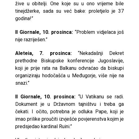
žive u obitelji. One koje su u ono vrijeme bile
tinejdžerke, sada su već bake: proletjelo je 37
godina!”
Il Giornale, 10. prosinca:
“Problem vidjelaca još
nije razriješen.”
Aleteia, 7. prosinca:
“Nekadašnji Dekret
prethodne Biskupske konferencije Jugoslavije,
koji je prije rata na Balkanu odvraćao da biskupi
organiziraju hodočašća u Međugorje, više nije na
snazi.”
Il Giornale, 10. prosinca:
“U Vatikanu se radi.
Dokument je u Državnom tajništvu i treba ga
čekati. I očito, potrebna je odluka Pape, koji je
imao prilike proučiti izvješće povjerenstva kojim je
predsjedao kardinal Ruini.”