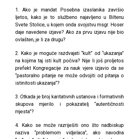
1. Ako je mandat Posebna izaslanika završio
ljetos, kako je to službeno najavljeno u Biltenu
Svete Stolice, u kojem onda svojstvu msgr. Hoser
daje navedene izjave? Ako za prvu izjavu nije bio
ovlašten, je li za drugu?
2. Kako je moguće razdvajati “kult” od “ukazanja”
na kojima taj isti kult počiva? Nije li još proljetos
prefekt Kongregacije za nauk vjere izjavio da se
“pastoralno pitanje ne može odvojiti od pitanja o
istinitosti ukazanja”?
3. Otkada je broj karitativnih ustanova i formativnih
skupova mjerilo i pokazatelj “autentičnosti
mjesta”?
4. Kako se može razriješiti ono što nadbiskup
naziva “problemom vidjelaca”, ako navodna