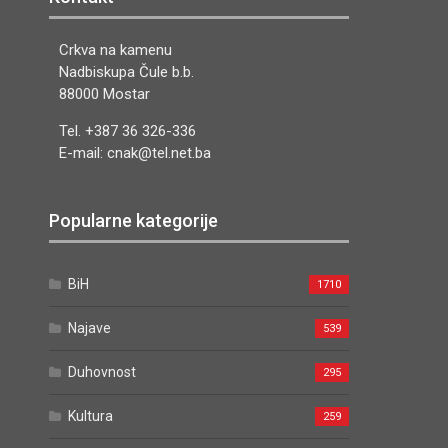
Crkva na kamenu
Nadbiskupa Čule b.b.
88000 Mostar
Tel. +387 36 326-336
E-mail: cnak@tel.net.ba
Popularne kategorije
BiH
1710
Najave
539
Duhovnost
295
Kultura
259