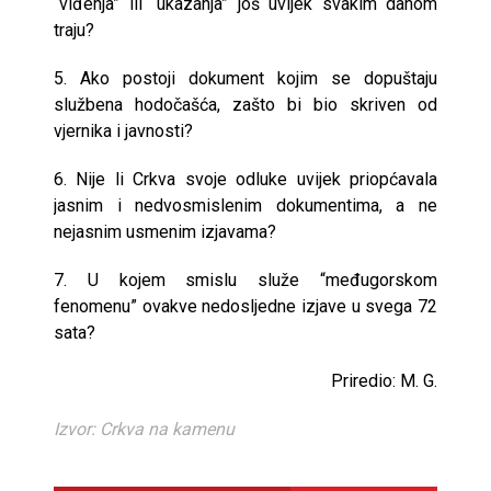
“viđenja” ili “ukazanja” još uvijek svakim danom
traju?
5. Ako postoji dokument kojim se dopuštaju
službena hodočašća, zašto bi bio skriven od
vjernika i javnosti?
6. Nije li Crkva svoje odluke uvijek priopćavala
jasnim i nedvosmislenim dokumentima, a ne
nejasnim usmenim izjavama?
7. U kojem smislu služe “međugorskom
fenomenu” ovakve nedosljedne izjave u svega 72
sata?
Priredio: M. G.
Izvor: Crkva na kamenu