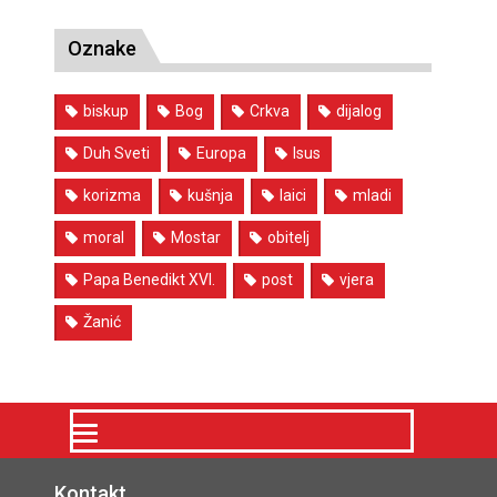
Oznake
biskup
Bog
Crkva
dijalog
Duh Sveti
Europa
Isus
korizma
kušnja
laici
mladi
moral
Mostar
obitelj
Papa Benedikt XVI.
post
vjera
Žanić
Kontakt