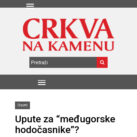
Osvrti
Upute za “međugorske
hodočasnike”?