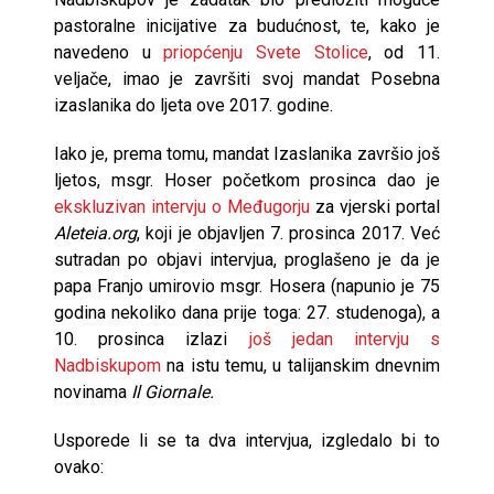
pastoralne inicijative za budućnost, te, kako je
navedeno u
priopćenju Svete Stolice
, od 11.
veljače, imao je završiti svoj mandat Posebna
izaslanika do ljeta ove 2017. godine.
Iako je, prema tomu, mandat Izaslanika završio još
ljetos, msgr. Hoser početkom prosinca dao je
ekskluzivan intervju o Međugorju
za vjerski portal
Aleteia.org
, koji je objavljen 7. prosinca 2017. Već
sutradan po objavi intervjua, proglašeno je da je
papa Franjo umirovio msgr. Hosera (napunio je 75
godina nekoliko dana prije toga: 27. studenoga), a
10. prosinca izlazi
još jedan intervju s
Nadbiskupom
na istu temu, u talijanskim dnevnim
novinama
Il Giornale.
Usporede li se ta dva intervjua, izgledalo bi to
ovako: