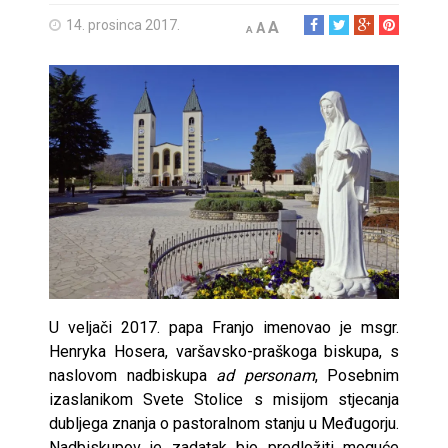
14. prosinca 2017.
A
A
A
U veljači 2017. papa Franjo imenovao je msgr.
Henryka Hosera, varšavsko-praškoga biskupa, s
naslovom nadbiskupa
ad personam
, Posebnim
izaslanikom Svete Stolice s misijom stjecanja
dubljega znanja o pastoralnom stanju u Međugorju.
Nadbiskupov je zadatak bio predložiti moguće