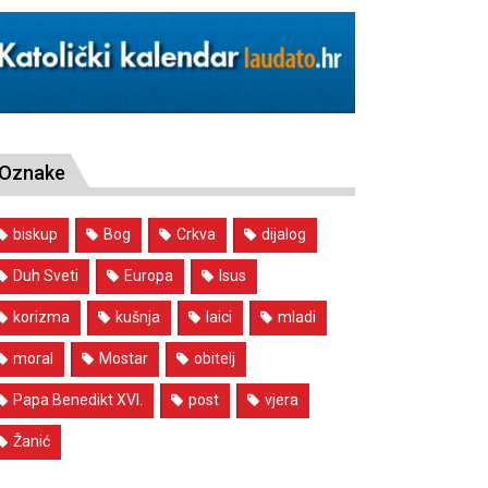
Oznake
biskup
Bog
Crkva
dijalog
Duh Sveti
Europa
Isus
korizma
kušnja
laici
mladi
moral
Mostar
obitelj
Papa Benedikt XVI.
post
vjera
Žanić