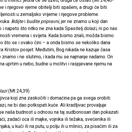
iti u mlinici: jedna će se uzeti, druga će ostati (Mt 24,40-
 i njegove vjerne obitelji biti spašeni, a drugi će biti
ljenosti u zemaljsko vrijeme i njegove probleme.
oruka:
Bdijte
i
budite pripravni
, jer ne znamo u koji dan
 i napeto što nitko ne zna kada Spasitelj dolazi, ni po nas
nosti vremena i svijeta. Kada bismo znali, možda bismo
ao što se i ovako čini – a onda bismo se nekoliko dana
 za Kristov posjet. Međutim, Bog nikada ne kazuje časa
 znamo i ne slutimo, i kada mu se najmanje nadamo. On
ima uprtim u nebo, budne u molitvi i raspjevane njemu na
olazi
(Mt 24,39).
ivca koji zna zaskočiti i domaćina pa ga svega orobiti.
zi, ne bi dao potkopati kuće. Ali kradljivac provaljuje
se naša budnost u odnosu na taj sudbonosan dan pokazati
ći, zadaći oca ili majke, vojnika ili težaka, svećenika ili
a, u kući ili na putu, u polju ili u mlinici, za pisaćim ili za