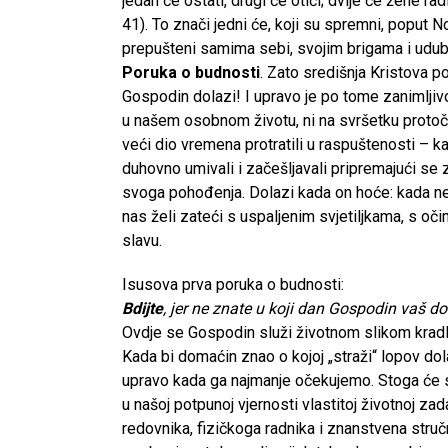
jedan će ostati, drugi će otići; dvije će žene rad
41). To znači jedni će, koji su spremni, poput Noe
prepušteni samima sebi, svojim brigama i udub
Poruka o budnosti
. Zato središnja Kristova p
Gospodin dolazi! I upravo je po tome zanimljivo
u našem osobnom životu, ni na svršetku protoč
veći dio vremena protratili u raspuštenosti – k
duhovno umivali i začešljavali pripremajući se
svoga pohođenja. Dolazi kada on hoće: kada ne
nas želi zateći s uspaljenim svjetiljkama, s oč
slavu.
Isusova prva poruka o budnosti:
Bdijte
, jer ne znate u koji dan Gospodin vaš d
Ovdje se Gospodin služi životnom slikom kradlj
Kada bi domaćin znao o kojoj „straži“ lopov dola
upravo kada ga najmanje očekujemo. Stoga će 
u našoj potpunoj vjernosti vlastitoj životnoj zada
redovnika, fizičkoga radnika i znanstvena stručnjak