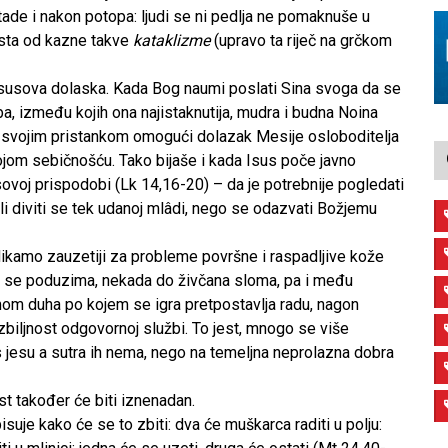
stade i nakon potopa: ljudi se ni pedlja ne pomaknuše u
sta od kazne takve
kataklizme
(upravo ta riječ na grčkom
Isusova dolaska. Kada Bog naumi poslati Sina svoga da se
a, između kojih ona najistaknutija, mudra i budna Noina
eč i svojim pristankom omogući dolazak Mesije osloboditelja
ojom sebičnošću. Tako bijaše i kada Isus poče javno
sovoj prispodobi (Lk 14,16-20) – da je potrebnije pogledati
ili diviti se tek udanoj mlâdi, nego se odazvati Božjemu
dikamo zauzetiji za probleme površne i raspadljive kože
 se poduzima, nekada do živčana sloma, pa i među
tmom duha po kojem se igra pretpostavlja radu, nagon
zbiljnost odgovornoj službi. To jest, mnogo se više
 jesu a sutra ih nema, nego na temeljna neprolazna dobra
st također će biti iznenadan.
pisuje kako će se to zbiti: dva će muškarca raditi u polju: