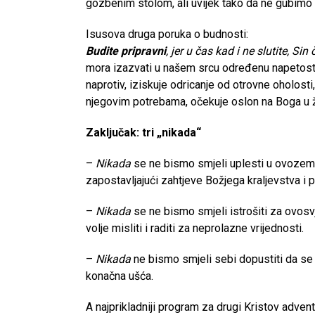
gozbenim stolom, ali uvijek tako da ne gubimo i
Isusova druga poruka o budnosti:
Budite pripravni
, jer u čas kad i ne slutite, Sin
mora izazvati u našem srcu određenu napetost k
naprotiv, iziskuje odricanje od otrovne oholosti,
njegovim potrebama, očekuje oslon na Boga u ž
Zaključak: tri „nikada“
–
Nikada
se ne bismo smjeli uplesti u ovozemne 
zapostavljajući zahtjeve Božjega kraljevstva i 
–
Nikada
se ne bismo smjeli istrošiti za ovos
volje misliti i raditi za neprolazne vrijednosti.
–
Nikada
ne bismo smjeli sebi dopustiti da se
konačna ušća.
A najprikladniji program za drugi Kristov adven