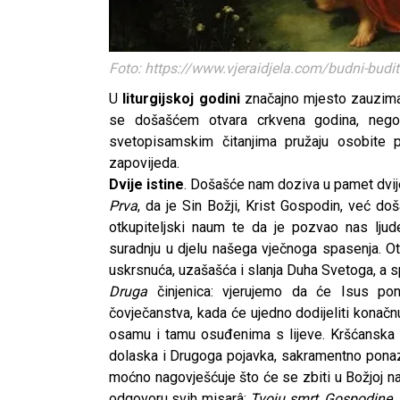
Foto: https://www.vjeraidjela.com/budni-budit
U
liturgijskoj godini
značajno mjesto zauzima 
se došašćem otvara crkvena godina, neg
svetopisamskim čitanjima pružaju osobite 
zapovijeda.
Dvije istine
. Došašće nam doziva u pamet dvije
Prva
, da je Sin Božji, Krist Gospodin, već do
otkupiteljski naum te da je pozvao nas ljud
suradnju u djelu našega vječnoga spasenja. Ot
uskrsnuća, uzašašća i slanja Duha Svetoga, a s
Druga
činjenica: vjerujemo da će Isus pon
čovječanstva, kada će ujedno dodijeliti konačn
osamu i tamu osuđenima s lijeve. Kršćanska l
dolaska i Drugoga pojavka, sakramentno ponazo
moćno nagovješćuje što će se zbiti u Božjoj na
odgovoru svih misarâ:
Tvoju smrt, Gospodine, 