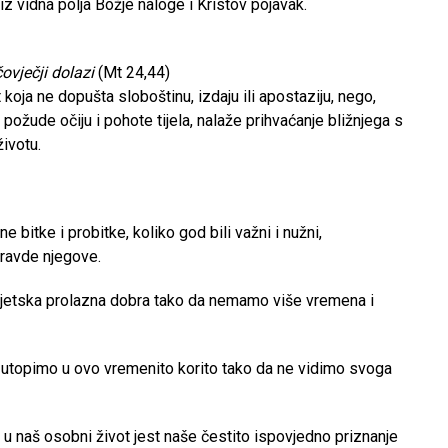
z vidna polja Božje naloge i Kristov pojavak.
 čovječji dolazi
(Mt 24,44)
oja ne dopušta sloboštinu, izdaju ili apostaziju, nego,
 požude očiju i pohote tijela, nalaže prihvaćanje bližnjega s
ivotu.
bitke i probitke, koliko god bili važni i nužni,
pravde njegove.
vjetska prolazna dobra tako da nemamo više vremena i
 utopimo u ovo vremenito korito tako da ne vidimo svoga
t u naš osobni život jest naše čestito ispovjedno priznanje