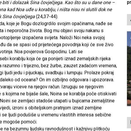
p
biti i dolazak Sina čovječjega. Kao što su u dane one –
 dana kad Noa uđe u korablju, i ništa nisu ni slutili dok ne
ak Sina čovječjega
(24,37-44).
a, koje je Bogu dozlogrdilo svojim opačinama, nađe se
tita i neporočna života. Bog mu objavi svoju nakanu s
potopljenje izopačena svijeta. Naloži Noi neka svojoj
 lađu da se spasi od prijetećega povodnja koji će sve živo
 životinja. Noa povjerova Gospodinu. Lati se
ebi korablju koja će ga ponijeti iznad zemaljskih rijeka
ma razumno i trijezno, bez žurbe, zauzet zadaćom vremena,
 ljudi jedu i pijuckaju, svadbuju i lumpuju. Prolaze pokraj
, daleko od oceana? On im ozbiljno odgovara i upozorava.
tvaraju viceve na njegov račun. Izruguju se njegovim
s kojima ne bijaše šale, Noina se korablja poče otiskivati
 a Noini se zemljaci stadoše utapati u bujicama zemaljštine
ijedi, izroni s obiteljskom pratnjom iznad zemljine
i se ljudi podušiše u vremenu vlastitih interesa sebične
 ne mogoše pomoći.
uje na bezumnu ljudsku ravnodušnost i kažnjivu plitkoću