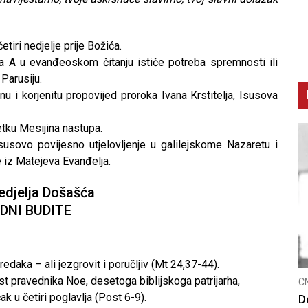
tiri nedjelje prije Božića.
sa A u evanđeoskom čitanju ističe potreba spremnosti ili
Parusiju.
u i korjenitu propovijed proroka Ivana Krstitelja, Isusova
tku Mesijina nastupa.
Isusovo povijesno utjelovljenje u galilejskome Nazaretu i
 iz Matejeva Evanđelja.
edjelja Došašća
DNI BUDITE
aka – ali jezgrovit i poručljiv (Mt 24,37-44).
t pravednika Noe, desetoga biblijskoga patrijarha,
CNAK
C
 u četiri poglavlja (Post 6-9).
Smrtovdan nadbiskupa Petra Čule
D