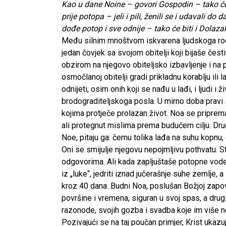
Kao u dane Noine – govori Gospodin – tako će 
prije potopa – jeli i pili, ženili se i udavali do
dođe potop i sve odnije – tako će biti i Dolaz
Među silnim mnoštvom iskvarena ljudskoga rod
jedan čovjek sa svojom obitelji koji bijaše čes
obzirom na njegovo obiteljsko izbavljenje i na 
osmočlanoj obitelji gradi prikladnu korablju ili
odnijeti, osim onih koji se nađu u lađi, i ljudi i
brodograditeljskoga posla. U mirno doba pravi s
kojima protječe prolazan život. Noa se pripre
ali protegnut mislima prema budućem cilju. Drugi
Noe, pitaju ga: čemu tolika lađa na suhu kopnu
Oni se smijulje njegovu nepojmljivu pothvatu. S
odgovorima. Ali kada zapljuštaše potopne vode 
iz „luke“, jedriti iznad jučerašnje suhe zemlje,
kroz 40 dana. Budni Noa, poslušan Božjoj zapov
površine i vremena, siguran u svoj spas, a drug
razonode, svojih gozba i svadba koje im više
Pozivajući se na taj poučan primjer, Krist ukaz