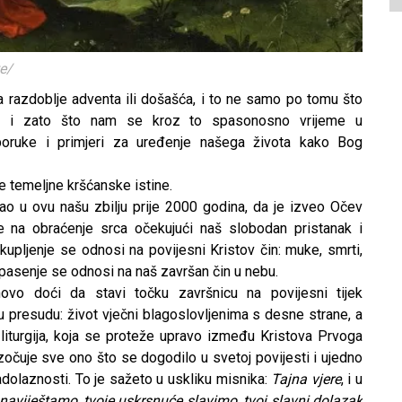
e/
razdoblje adventa ili došašća, i to ne samo po tomu što
o i zato što nam se kroz to spasonosno vrijeme u
poruke i primjeri za uređenje našega života kako Bog
 temeljne kršćanske istine.
šao u ovu našu zbilju prije 2000 godina, da je izveo Očev
e na obraćenje srca očekujući naš slobodan pristanak i
kupljenje se odnosi na povijesni Kristov čin: muke, smrti,
pasenje se odnosi na naš završan čin u nebu.
ovo doći da stavi točku završnicu na povijesni tijek
u presudu: život vječni blagoslovljenima s desne strane, a
iturgija, koja se proteže upravo između Kristova Prvoga
čuje sve ono što se dogodilo u svetoj povijesti i ujedno
dolaznosti. To je sažeto u uskliku misnika:
Tajna vjere
, i u
naviještamo, tvoje uskrsnuće slavimo, tvoj slavni dolazak