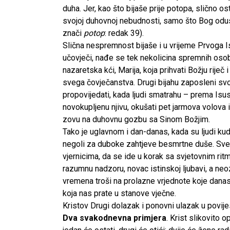
duha. Jer, kao što bijaše prije potopa, slično o
svojoj duhovnoj nebudnosti, samo što Bog odu
znači
potop
: redak 39).
Slična nespremnost bijaše i u vrijeme Prvoga 
učovječi, nađe se tek nekolicina spremnih osob
nazaretska kći, Marija, koja prihvati Božju rij
svega čovječanstva. Drugi bijahu zaposleni sv
propovijedati, kada ljudi smatrahu – prema Isu
novokupljenu njivu, okušati pet jarmova volova 
zovu na duhovnu gozbu sa Sinom Božjim.
Tako je uglavnom i dan-danas, kada su ljudi ku
negoli za duboke zahtjeve besmrtne duše. Sve
vjernicima, da se ide u korak sa svjetovnim ri
razumnu nadzoru, novac istinskoj ljubavi, a neo
vremena troši na prolazne vrjednote koje danas
koja nas prate u stanove vječne.
Kristov Drugi dolazak i ponovni ulazak u povije
Dva svakodnevna primjera
. Krist slikovito o