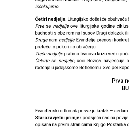
iščekujemo
.
Četiri nedjelje
. Liturgijsko došašće obuhvaća če
Prve
se
nedjelje
ove liturgijske godine ciklu
budnosti s obzirom na Isusov Drugi dolazak ili 
Druge
nam
nedjelje
Evanđelje prenosi konkretn
preteče, o pokori i o obraćenju.
Treće nedjelje
pratimo Ivanovu krizu već u poče
Četvrte
se
nedjelje
, uoči Božića, navješćuje 
rođenje u judejskome Betlehemu. Sve perikope
Prva n
BU
Evanđeoski odlomak posve je kratak – sedam red
Starozavjetni primjer
podsjeća nas na povijes
CNAK
opisana na prvim stranicama Knjige Postanka čak
Kad se nasilje pretvara u optužnicu