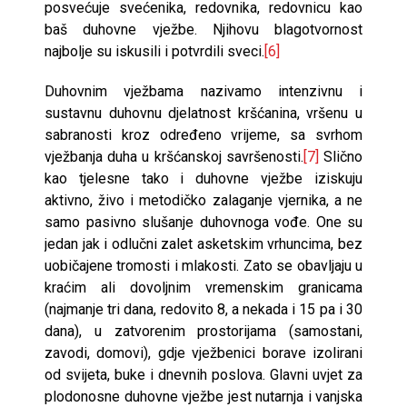
po­svećuje svećenika, redovnika, redovnicu kao
baš duhovne vježbe. Njihovu blagotvornost
najbolje su iskusili i potvrdili sveci.
[6]
Duhovnim vježbama nazivamo intenzivnu i
sustavnu duhovnu djelatnost kršćanina, vršenu u
sabranosti kroz određeno vrijeme, sa svrhom
vježbanja duha u kršćanskoj savršenosti.
[7]
Slično
kao tjelesne tako i duhovne vježbe iziskuju
aktivno, živo i metodičko zalaganje vjernika, a ne
samo pasivno slušanje duhovnoga vođe. One su
jedan jak i odlučni zalet asketskim vrhuncima, bez
uobičajene tromosti i mlakosti. Zato se obavljaju u
kraćim ali do­voljnim vremenskim granicama
(najmanje tri dana, redovito 8, a nekada i 15 pa i 30
dana), u zatvorenim prostorijama (samostani,
zavodi, domovi), gdje vježbenici borave izolirani
od svijeta, buke i dnevnih poslova. Glavni uvjet za
plodonosne duhovne vježbe jest nutarnja i vanjska