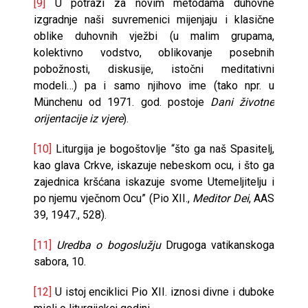
[9]
U potrazi za novim metodama duhovne
izgradnje naši suvremenici mijenjaju i klasične
oblike duhovnih vježbi (u malim grupama,
kolektivno vodstvo, oblikovanje posebnih
pobožnosti, diskusije, istočni meditativni
modeli…) pa i samo njihovo ime (tako npr. u
Münchenu od 1971. god. postoje
Dani životne
orijentacije iz vjere
).
[10]
Liturgija je bogoštovlje “što ga naš Spasitelj,
kao glava Crkve, iskazuje nebeskom ocu, i što ga
zajednica kršćana iskazuje svome Utemeljitelju i
po njemu vječnom Ocu” (Pio XII.,
Meditor Dei
, AAS
39, 1947., 528).
[11]
Uredba o bogoslužju
Drugoga vatikanskoga
sabora, 10.
[12]
U istoj enciklici Pio XII. iznosi divne i duboke