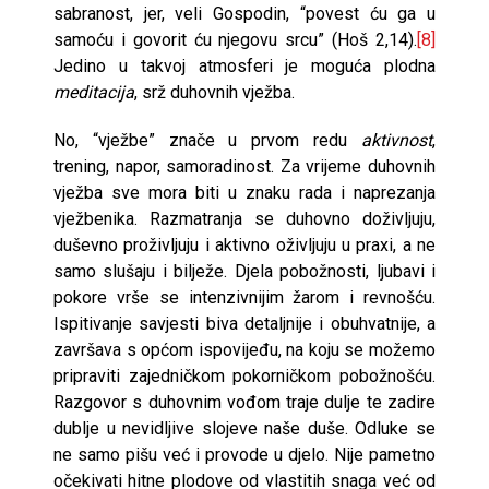
sabranost, jer, veli Gospodin, “povest ću ga u
samoću i govorit ću njegovu srcu” (Hoš 2,14).
[8]
Jedino u takvoj atmosferi je moguća plodna
meditacija
, srž duhovnih vježba.
No, “vježbe” znače u prvom redu
aktivnost
,
trening, napor, samoradinost. Za vrijeme duhovnih
vježba sve mora biti u znaku rada i naprezanja
vježbenika. Razmatranja se duhovno doživljuju,
duševno proživljuju i akti­vno oživljuju u praxi, a ne
samo slušaju i bilježe. Djela pobožnosti, ljubavi i
pokore vrše se intenzivnijim žarom i revnošću.
Ispitivanje savjesti biva de­taljnije i obuhvatnije, a
završava s općom ispovijeđu, na koju se možemo
pripraviti zajedničkom pokorničkom pobožnošću.
Razgovor s duhovnim vođom traje dulje te zadire
dublje u nevidljive slojeve naše duše. Odluke se
ne samo pišu već i provode u djelo. Nije pametno
očekivati hitne plodove od vlastitih snaga već od