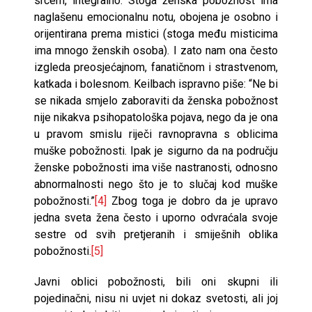
srcem, integralno. Stoga ženska pobožnost ima
naglašenu emocionalnu notu, obojena je osobno i
orijentirana prema mistici (stoga među misticima
ima mnogo ženskih osoba). I zato nam ona često
iz­gleda preosjećajnom, fanatičnom i strastvenom,
katkada i bolesnom. Keilbach ispravno piše: “Ne bi
se nikada smjelo zaboraviti da ženska pobo­žnost
nije nikakva psihopatološka pojava, nego da je ona
u pravom smislu riječi ravnopravna s oblicima
muške pobožnosti. Ipak je sigurno da na po­dručju
ženske pobožnosti ima više nastranosti, odnosno
abnormalnosti ne­go što je to slučaj kod muške
pobožnosti.”
[4]
Zbog toga je dobro da je upravo
jedna sveta žena često i uporno odvraćala svoje
sestre od svih pretje­ranih i smiješnih oblika
pobožnosti.
[5]
Javni oblici pobožnosti, bili oni skupni ili
pojedinačni, nisu ni uvjet ni dokaz svetosti, ali joj