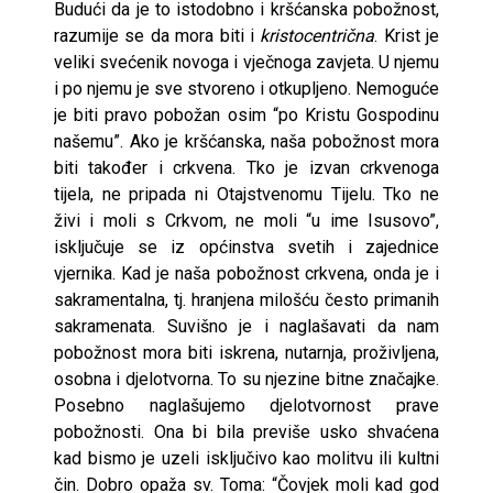
Budući da je to istodobno i kršćanska pobožnost,
razumije se da mora biti i
kristocentrična
. Krist je
veliki svećenik novoga i vječnoga zavjeta. U njemu
i po njemu je sve stvoreno i otkupljeno. Nemoguće
je biti pra­vo pobožan osim “po Kristu Gospodinu
našemu”. Ako je kršćanska, naša pobožnost mora
biti također i crkvena. Tko je izvan crkvenoga
tijela, ne pripada ni Otajstvenomu Tijelu. Tko ne
živi i moli s Crkvom, ne moli “u ime Isusovo”,
isključuje se iz općinstva svetih i zajednice
vjernika. Kad je naša pobožnost crkvena, onda je i
sakramentalna, tj. hranjena milošću često primanih
sakramenata. Suvišno je i naglašavati da nam
pobožnost mora biti iskrena, nutarnja, proživljena,
osobna i djelotvorna. To su njezine bitne značajke.
Posebno naglašujemo djelotvornost prave
pobožnosti. Ona bi bi­la previše usko shvaćena
kad bismo je uzeli isključivo kao molitvu ili kultni
čin. Dobro opaža sv. Toma: “Čovjek moli kad god