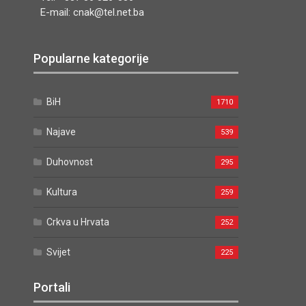
E-mail: cnak@tel.net.ba
Popularne kategorije
BiH
1710
Najave
539
Duhovnost
295
Kultura
259
Crkva u Hrvata
252
Svijet
225
Portali