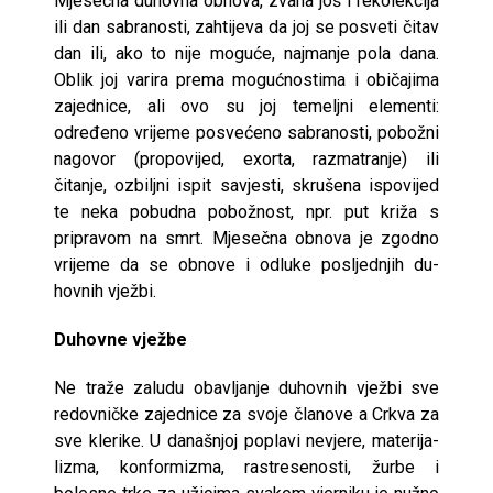
Mjesečna duhovna obnova, zvana još i rekolekcija
ili dan sabranosti, zahtijeva da joj se posveti čitav
dan ili, ako to nije moguće, najmanje pola dana.
Oblik joj varira prema mogućnostima i običajima
zajednice, ali ovo su joj temeljni elementi:
određeno vrijeme posvećeno sabranosti, pobožni
nagovor (propovijed, exorta, razmatranje) ili
čitanje, ozbiljni ispit savjesti, skrušena ispovijed
te neka pobudna pobožnost, npr. put križa s
pripra­vom na smrt. Mjesečna obnova je zgodno
vrijeme da se obnove i odluke posljednjih du­
hovnih vježbi.
Duhovne vježbe
Ne traže zaludu obavljanje duhovnih vježbi sve
redovničke zajednice za svoje članove a Crkva za
sve klerike. U današnjoj poplavi nevjere, materija­
lizma, konformizma, rastresenosti, žurbe i