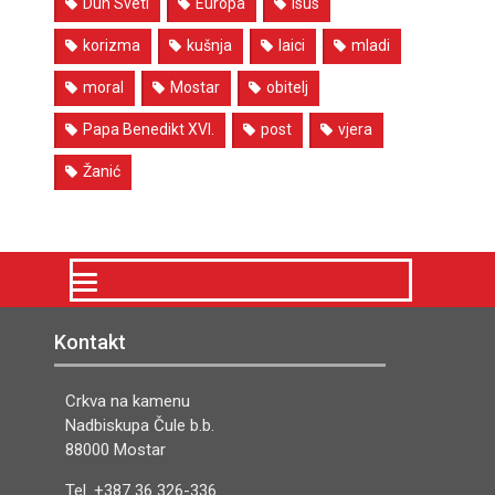
Duh Sveti
Europa
Isus
korizma
kušnja
laici
mladi
moral
Mostar
obitelj
Papa Benedikt XVI.
post
vjera
Žanić
Kontakt
Crkva na kamenu
Nadbiskupa Čule b.b.
88000 Mostar
Tel. +387 36 326-336