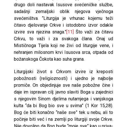
drugo doli nastavak Isusove svećeničke slu­žbe,
sadašnji zemaljski oblik njegova vječnoga
svećeništva. “Liturgija je vr­hunac kojemu teži
čitavo djelovanje Crkve i istodobno izvor odakle
izvire sva njezina snaga.”
[11]
Što važi za čitavu
Crkvu, to važi i za svakoga člana. Onaj ud
Mističnoga Tijela koji ne živi od liturgije vene, i
nehranjen milosnom krvi Isusova srca, otpada od
božanskoga Čokota kao suha grana.
Liturgijski život s Crkvom izvire iz kreposti
pobožnosti (religioznosti) i ujedno je najbolje
promiče. On objedinjuje sve naše pobožne čine i
daje im ispravan cilj: javno slaviti Boga u zajednici
s njegovim Sinom djelima nu­tarnjega i vanjskoga
kulta “da bi Bog bio sve u svima” (1 Kor 15,28).
Bog će biti konačno “naše sve” tek u nebu, ali to
počinje biti već i na zemlji po liturgiji svoje Crkve.
Nije dovoljno da Bog bude “moje sve” kao u priva­