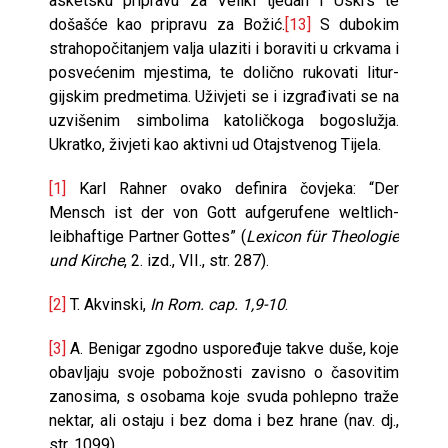
asketsku pripravu za Veliki tjedan i Uskrs te
došašće kao pripravu za Božić.
[13]
S dubokim
strahopočitanjem valja ula­ziti i boraviti u crkvama i
posvećenim mjestima, te dolično rukovati litur­
gijskim predmetima. Uživjeti se i izgrađivati se na
uzvišenim simbolima ka­toličkoga bogoslužja.
Ukratko, živjeti kao aktivni ud Otajstvenog Tijela.
[1]
Karl Rahner ovako definira čovjeka: “Der
Mensch ist der von Gott aufgerufene weltlich-
leibhaftige Partner Gottes” (
Lexicon für Theologie
und Kirche
, 2. izd., VII., str. 287).
[2]
T. Akvinski,
In Rom. cap. 1,9-10
.
[3]
A. Benigar zgodno uspoređuje takve duše, koje
obavljaju svoje pobožnosti zavisno o časovitim
zanosima, s osobama koje svuda pohlepno traže
nektar, ali ostaju i bez doma i bez hrane (nav. dj.,
str. 1099).