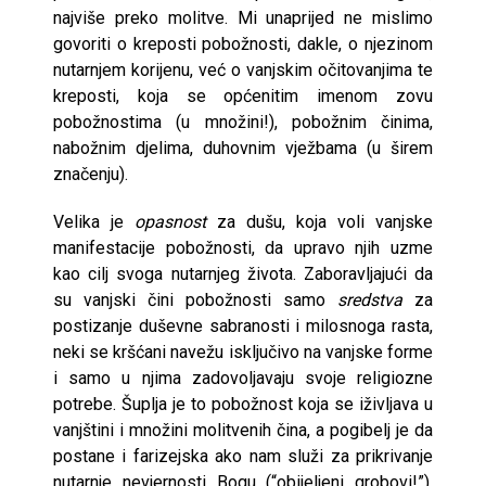
najviše preko molitve. Mi unaprijed ne mislimo
govoriti o kreposti pobožnosti, dakle, o njezinom
nutarnjem korijenu, već o vanj­skim očitovanjima te
kreposti, koja se općenitim imenom zovu
pobožnostima (u množini!), pobožnim činima,
nabožnim djelima, duhovnim vježba­ma (u širem
značenju).
Velika je
opasnost
za dušu, koja voli vanjske
manifestacije pobožno­sti, da upravo njih uzme
kao cilj svoga nutarnjeg života. Zaboravljajući da
su vanjski čini pobožnosti samo
sredstva
za
postizanje duševne sa­branosti i milosnoga rasta,
neki se kršćani navežu isključivo na vanjske for­me
i samo u njima zadovoljavaju svoje religiozne
potrebe. Šuplja je to po­božnost koja se iživljava u
vanjštini i množini molitvenih čina, a pogibelj je da
postane i farizejska ako nam služi za prikrivanje
nutarnje nevjernosti Bogu (“obijeljeni grobovi!”).