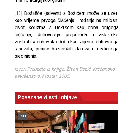
misli o liturgijskoj godini.
[13]
Došašće (advent) s Božićem može se uzeti
kao vrijeme prvoga čišćenja i rađanja na milosni
život, korizma s Uskrsom kao doba drugoga
čišćenja, duhovnoga preporoda i asketske
zrelosti, a duhovsko doba kao vrijeme duhovnoga
rascvata, punine božanskih darova i mističnoga
sjedinjenja.
Izvor: Preuzeto iz knjige: Živan Bezić, Kršćansko
savršenstvo, Mostar, 2005.
Povezane vijesti i objave
BiH