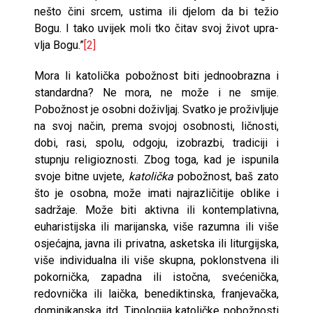
nešto čini srcem, ustima ili djelom da bi težio
Bogu. I tako uvijek moli tko čitav svoj život upra­
vlja Bogu.”
[2]
Mora li katolička pobožnost biti jednoobrazna i
standardna? Ne mora, ne može i ne smije.
Pobožnost je osobni doživljaj. Svatko je proživljuje
na svoj način, prema svojoj osobnosti, ličnosti,
dobi, rasi, spolu, odgoju, izobrazbi, tradi­ciji i
stupnju religioznosti. Zbog toga, kad je ispunila
svoje bitne uvjete,
katolička
pobožnost, baš zato
što je osobna, može imati najrazličitije oblike i
sadržaje. Može biti aktivna ili kontemplativna,
euharistijska ili marijanska, više razumna ili više
osjećajna, javna ili privatna, asketska ili litur­gijska,
više individualna ili više skupna, poklonstvena ili
pokornička, zapadna ili istočna, svećenička,
redovnička ili laička, benediktinska, franjevačka,
dominikanska itd. Tipologija katoličke pobožnosti