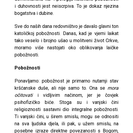
i duhovnosti jest neis­crpiva. To je dokaz njezina
bogatstva i dubine.
Sve do naših dana redovništvo je davalo glavni ton
katoličkoj pobožno­sti. Danas, kad je vjerni laikat
tako veselo i brojno ušao u molitveni život Crkve,
moramo više nastojati oko oblikovanja laičke
pobožnosti.
Pobožnosti
Ponavljamo: pobožnost je primarno nutarnji stav
kršćanske duše, ali nije samo to. Ona se
mora
očitovati
i vidljivim načinom, jer je čovjek
psihofizičko biće. Stoga su i vanjski čini
religioznosti sastavni dio integralne pobožnosti.
Ti vanjski čini, u širem smislu, mogu se odnositi
na sva ljudska djela, ili pak, u užem smislu, na
posebne izraze direktne po­vezanosti s Bogom,