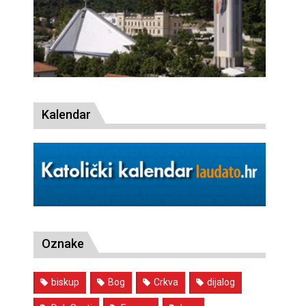
Kalendar
Oznake
biskup
Bog
Crkva
dijalog