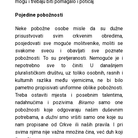
mogu i trebaju biti pomagalo i poticaj.
Pojedine pobožnosti
Neke pobožne osobe misle da su dužne
prisustvovati svim crkvenim obre­dima,
posjedovati sve moguće molitvenike, moliti se
svakome svecu i oba­vljati sve poznate
pobožnosti. To su pretjeranosti. Nemoguće je i
nepotre­bno sve to činiti. U današnjem
pluralističkom društvu, uz toliko osobnih, rasnih i
kulturnih razlika među vjernicima, ne bi bilo
pametno propisivati uniformne oblike pobožnosti.
Treba ostaviti mjesta i posebnim ta­lentima,
nadahnućima i pozivima.
Biramo
samo one
pobožnosti koje odgovaraju našim duševnim
potrebama, a
dužni
smo vršiti samo one koje su
nam propisane od Crkve ili naših pravila. I pri
svima njima nije važna množina čina, već duh koji