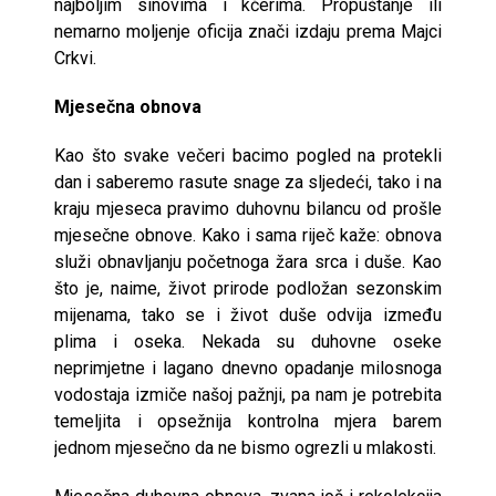
najboljim si­novima i kćerima. Propuštanje ili
nemarno moljenje oficija znači izdaju prema Majci
Crkvi.
Mjesečna obnova
Kao što svake večeri bacimo pogled na protekli
dan i saberemo rasute sna­ge za sljedeći, tako i na
kraju mjeseca pravimo duhovnu bilancu od prošle
mjesečne obnove. Kako i sama riječ kaže: obnova
služi obnavljanju poče­tnoga žara srca i duše. Kao
što je, naime, život prirode podložan sezonskim
mijenama, tako se i život duše odvija između
plima i oseka. Nekada su du­hovne oseke
neprimjetne i lagano dnevno opadanje milosnoga
vodostaja iz­miče našoj pažnji, pa nam je potrebita
temeljita i opsežnija kontrolna mje­ra barem
jednom mjesečno da ne bismo ogrezli u mlakosti.