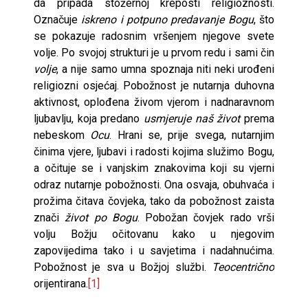
da pripada stožernoj kreposti religioznosti.
Označuje
iskreno i potpuno predavanje Bogu
, što
se pokazuje radosnim vršenjem njegove svete
volje. Po svojoj strukturi je u prvom redu i sami čin
volje
, a nije samo umna spoznaja niti neki urođeni
religiozni osjećaj. Pobožnost je nutarnja duhovna
aktivnost, oplođena živom vjerom i nadnaravnom
ljubavlju, koja predano
usmjeruje naš život
prema
nebeskom
Ocu
. Hrani se, prije svega, nutarnjim
činima vjere, ljubavi i radosti kojima služimo Bogu,
a oči­tuje se i vanjskim znakovima koji su vjerni
odraz nutarnje pobožnosti. Ona osvaja, obuhvaća i
prožima čitava čovjeka, tako da pobožnost zaista
znači
život po Bogu
. Pobožan čovjek rado vrši
volju Božju očitovanu kako u njegovim
zapovijedima tako i u savjetima i nadahnućima.
Pobo­žnost je sva u Božjoj službi.
Teocentrično
orijentirana.
[1]