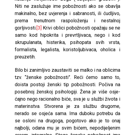
Niti ne zaslužuje ime pobožnosti ako se obavlja
makinalno, bez uvjerenja i sabranosti, ili ćudljivo,
prema trenutnom ra­spoloženju i nestalnoj
gorljivosti.
[3]
Krivi oblici pobožnosti opažaju se ne
sa­mo kod hipokrita i prevrtljivaca, nego i kod
skrupulanata, histerika, psiho­pata svih vrsta,
formalista, legalista, koristoljubivaca, oholica i
preuzetih.
Bilo bi zanimljivo zaustaviti se malko i na obli­cima
tzv. “ženske pobožnosti”. Reći ćemo samo to,
doista postoji ženski tip pobožnosti. Počiva na
posebnoj ženskoj psihologiji. Žena je više osje­
ćajno nego racionalno biće, sva je u službi života i
materinstva. Stvorena je za službu drugome,
nerado se osjeća sama. Ima duboku potrebu da
se osloni na drugoga, pogotovo ako je to onaj
najbolji, odana mu je svim bićem, ne­podijeljenim