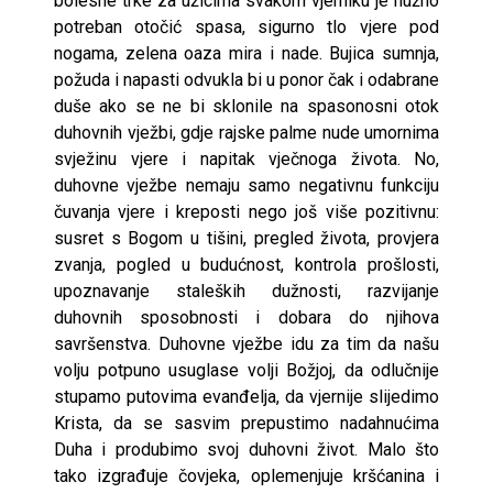
bolesne trke za užicima svakom vjerniku je nužno
potreban otočić spasa, sigurno tlo vjere pod
nogama, ze­lena oaza mira i nade. Bujica sumnja,
požuda i napasti odvukla bi u ponor čak i odabrane
duše ako se ne bi sklonile na spasonosni otok
duhovnih vježbi, gdje rajske palme nude umornima
svježinu vjere i napitak vječnoga života. No,
duhovne vježbe nemaju samo negativnu funkciju
čuvanja vjere i kreposti nego još više pozitivnu:
susret s Bogom u tišini, pregled života, provjera
zvanja, pogled u budućnost, kontrola prošlosti,
upoznavanje staleških dužnosti, razvijanje
duhovnih sposobnosti i dobara do njihova
savršenstva. Duhovne vježbe idu za tim da našu
volju potpuno usuglase volji Božjoj, da odlučnije
stupamo putovima evanđelja, da vjernije slijedimo
Krista, da se sasvim prepustimo nadahnućima
Duha i produbimo svoj du­hovni život. Malo što
tako izgrađuje čovjeka, oplemenjuje kršćanina i