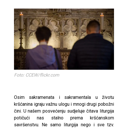
Foto: CCEW/flickr.com
Osim sakramenata i sakramentala u životu
kršćanina igraju važnu ulogu i mnogi drugi pobožni
čini. U našem posvećenju sudjeluje čitava liturgija
po­tičući nas stalno prema kršćanskom
savršenstvu. Ne samo liturgija nego i sve tzv.