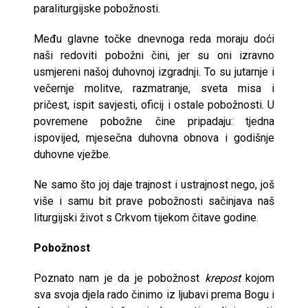
paraliturgijske pobožnosti.
Među glavne točke dnevnoga reda moraju doći
naši redoviti pobožni čini, jer su oni izravno
usmjereni našoj duhovnoj izgradnji. To su jutarnje i
večernje molitve, razmatranje, sveta misa i
pričest, ispit savjesti, oficij i ostale pobožnosti. U
povremene pobožne čine pripadaju: tjedna
ispovijed, mjesečna duhovna obnova i godišnje
duhovne vježbe.
Ne samo što joj daje trajnost i ustrajnost nego, još
više i samu bit prave pobožnosti sačinjava naš
liturgijski život s Crkvom tijekom čitave godine.
Pobožnost
Poznato nam je da je pobožnost
krepost
kojom
sva svoja djela rado činimo iz ljubavi prema Bogu i