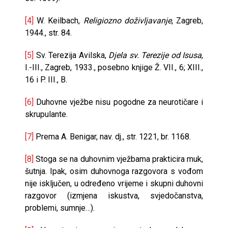
[4]
W. Keilbach,
Religiozno doživljavanje
, Zagreb,
1944., str. 84.
[5]
Sv. Terezija Avilska,
Djela sv. Terezije od Isusa
,
I.-III., Zagreb, 1933., posebno knjige Ž. VII., 6; XIII.,
16 i P. III., B.
[6]
Duhovne vježbe nisu pogodne za neurotičare i
skrupulante.
[7]
Prema A. Benigar, nav. dj., str. 1221, br. 1168.
[8]
Stoga se na duhovnim vježbama prakticira muk,
šutnja. Ipak, osim duhovnoga razgovora s vođom
nije isključen, u određeno vrijeme i skupni duhovni
razgovor (izmjena iskustva, svjedočanstva,
problemi, sumnje…).