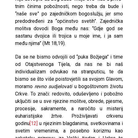
tnim činima pobožnosti, nego treba da bude i
“naše sve” po zajedničkom bogoslužju, jer smo
predodređeni za “općinstvo svetih”. Zajednička
moli­tva dovodi Boga među nas: “Gdje god se
sastanu dvojica ili trojica u moje ime, i ja sam
među njima” (Mt 18,19).
Da se ne bismo odvojili od “puka Božjega” i time
od Otajstvenoga Tijela, da nas ne bi naš
individualizam odvukao na stranputicu, te da
bismo se što više poistovjetili sa svojom Glavom,
moramo
revno sudjelovati
u bogoštovnom životu
Crkve. To znači: redovito, oduševljeno i pobožno
uključiti se u sve njezine molitve, obrede, pjesme,
procesije, sakramente, a naročito u misterij
euharistijske žrtve. Proživljavati crkvenu
godinu
[12]
u njezinim blagdanima, svetkovinama i
svetim vremenima, a posebno korizmu kao