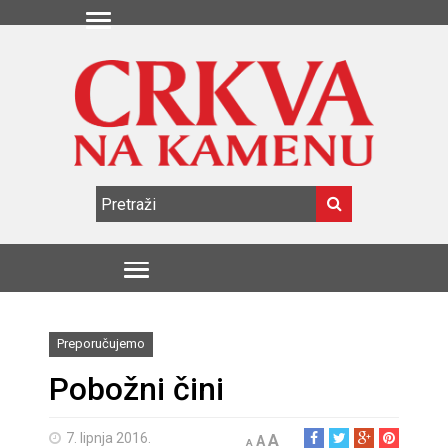
Preporučujemo
Pobožni čini
7. lipnja 2016.
A
A
A