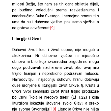
milosti Božje, što nam se tih dana obilatije dijeli,
pa budimo veledušni prema rasvjetljenjima i
nadahnućima Duha Svetoga. I nemojmo smetnuti s
uma da su i duhovne vježbe ipak samo vježbe, a
ne gotova savršenost.
[9]
Liturgijski život
Duhovni život, kao i život uopće, nije moguć u
skokovima. Ni duhovne vježbe ni mjesečne
obnove ni bilo koja izvanredna prigoda ne mogu
dugo podržavati nadnaravni život, ako ovaj nije
trajno hranjen i neprekidno po­državan milošću.
Najredovitiju i najsočniju duhovnu hranu dobivaju
duše uronjene u liturgijski život Crkve, tj. Krista u
Crkvi. Svoj zemaljski život Krist trajno produžuje
po Crkvi “koja je njegovo tijelo” (Ef 1,22) i koja
liturgijom iskazuje štovanje svojoj Glavi, a preko
nje svome Stvoritelju.
[10]
Liturgija Crkve nije ništa