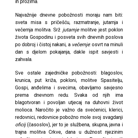
ih prožima.
Najvažnije dnevne pobožnosti moraju nam biti:
sveta misa s pričešću, raz­matranje, jutarnja i
večernja molitva. Srž
jutarnje
molitve jest poklon
života Gospodinu i posveta svih dnevnih poslova
po dobroj i čistoj nakani, a
večernje
: osvrt na minuli
dan s djelom pokajanja, dakle ispit savje­sti i
zahvala.
Sve ostale zajedničke pobožnosti: blagoslov,
krunica, put križa, poklo­ni, molitve Spasitelju,
Gospi, anđelima i svecima, obavljamo savjesno
pre­ma dnevnom redu. Svaka od njih ima
blagotvoran i povoljan utjecaj na du­hovni život
molioca. Naročito je važno da svećenici, klerici,
redovnici, redovnice pobožno mole svoj svagdanji
oficij
(časoslov), jer to je službena, skup­na, javna i
trajna molitva Crkve, dana u dužnost njezinim