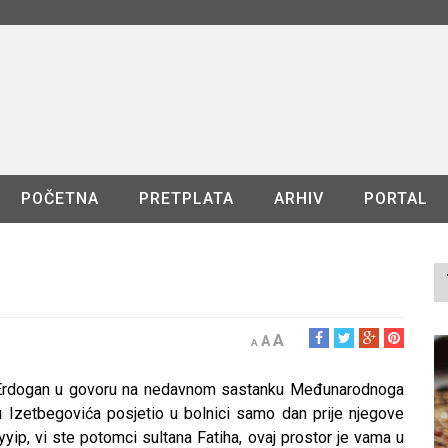
POČETNA
PRETPLATA
ARHIV
PORTAL
A
A
A
 Erdogan u govoru na nedavnom sastanku Međunarodnoga
liju Izetbegovića posjetio u bolnici samo dan prije njegove
yyip, vi ste potomci sultana Fatiha, ovaj prostor je vama u