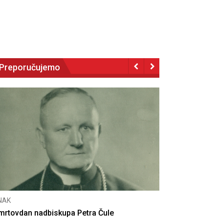
Preporučujemo
NAK
CNAK
mrtovdan nadbiskupa Petra Čule
Deseta obljet