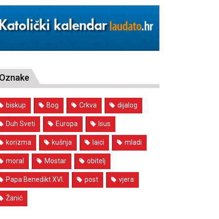
Oznake
biskup
Bog
Crkva
dijalog
Duh Sveti
Europa
Isus
korizma
kušnja
laici
mladi
moral
Mostar
obitelj
Papa Benedikt XVI.
post
vjera
Žanić