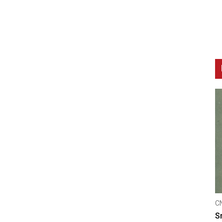
CNAK
C
Kad se nasilje pretvara u optužnicu
S