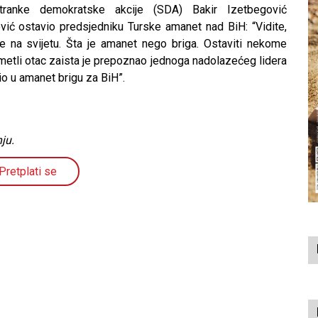
tranke demokratske akcije (SDA) Bakir Izetbegović
ović ostavio predsjedniku Turske amanet nad BiH: “Vidite,
na svijetu. Šta je amanet nego briga. Ostaviti nekome
hmetli otac zaista je prepoznao jednoga nadolazećeg lidera
io u amanet brigu za BiH”.
ju.
Pretplati se