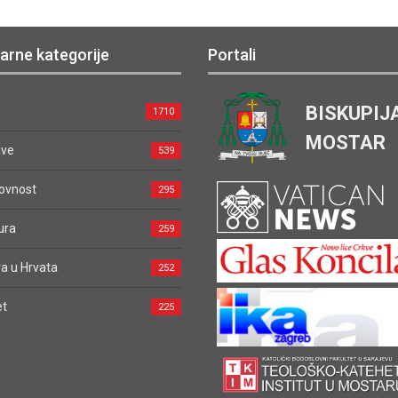
arne kategorije
Portali
BISKUPIJ
1710
MOSTAR
ave
539
ovnost
295
ura
259
a u Hrvata
252
et
225