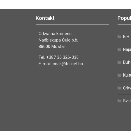
Kontakt
Popul
Crkva na kamenu
BiH
Nadbiskupa Čule b.b.
88000 Mostar
Naj
Tel. +387 36 326-336
Duh
E-mail: cnak@tel.net.ba
Kult
Crkv
Svij