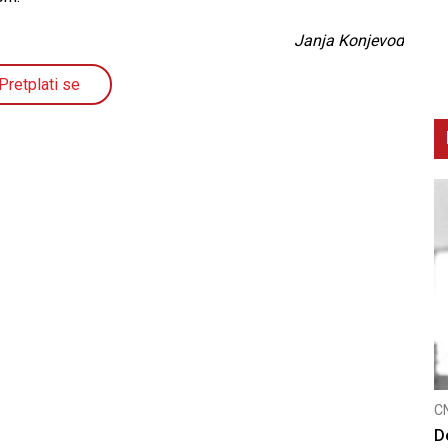
Janja Konjevod
Pretplati se
CNAK
C
Smrtovdan nadbiskupa Petra Čule
D