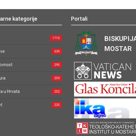
arne kategorije
Portali
BISKUPIJ
1710
MOSTAR
ave
539
ovnost
295
ura
259
a u Hrvata
252
et
225