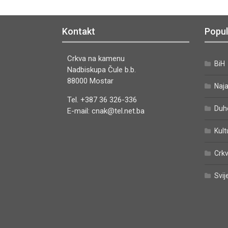
Kontakt
Popul
Crkva na kamenu
BiH
Nadbiskupa Čule b.b.
88000 Mostar
Naj
Tel. +387 36 326-336
Duh
E-mail: cnak@tel.net.ba
Kult
Crkv
Svij