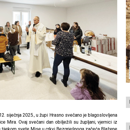
 siječnja 2025., u župi Hrasno svečano je blagoslovljena
e Mira. Ovaj svečani dan obilježili su župljani, vjernici iz
 je tijekom svete Mise u crkvi Bezgrješnoga začeća Blažene