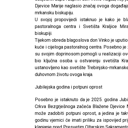
Djevice Marije naglasio značaj ovoga događaja
mrkansku biskupiju.
U svojoj propovijedi istaknuo je kako je 
pastoralnoga centra i Svetišta Kraljice Mir
biskupiji.
Tijekom obreda blagoslova don Vinko je uputio 
kuće i cijeloga pastoralnog centra. Posebno je z
su svojim doprinosom pomogli u realizaciji ovog
bio ključna osoba u ostvarenju svetišta Kral
ustanovljeno kao svetište Trebinjsko-mrkanske 
duhovnom životu ovoga kraja.
Jubilejska godina i potpuni oprost
Posebno je istaknuto da je 2025. godina Jubil
Crkva Bezgrješnoga začeća Blažene Djevice Ma
može zadobiti potpuni oprost, a jedina je ta
godinu vjernici će imati priliku za ispovijed p
klanjanje pred Presvetim Oltarskim Sakrament