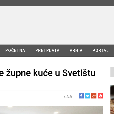
POČETNA
PRETPLATA
ARHIV
PORTAL
e župne kuće u Svetištu
A
A
A