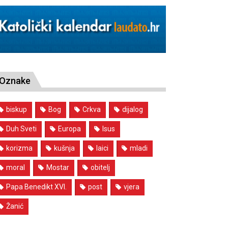
Oznake
biskup
Bog
Crkva
dijalog
Duh Sveti
Europa
Isus
korizma
kušnja
laici
mladi
moral
Mostar
obitelj
Papa Benedikt XVI.
post
vjera
Žanić