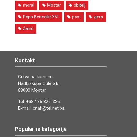
moral
Mostar
obitelj
Papa Benedikt XVI.
post
vjera
Žanić
Kontakt
Crkva na kamenu
Nadbiskupa Čule b.b.
88000 Mostar
Tel. +387 36 326-336
E-mail: cnak@tel.net.ba
Popularne kategorije