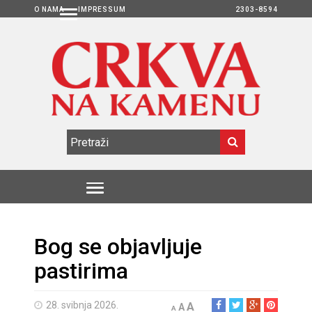
O NAMA
IMPRESSUM
2303-8594
Bog se objavljuje
pastirima
28. svibnja 2026.
A
A
A