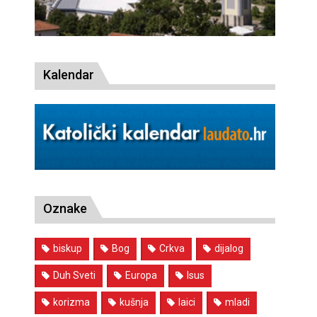
Kalendar
Oznake
biskup
Bog
Crkva
dijalog
Duh Sveti
Europa
Isus
korizma
kušnja
laici
mladi