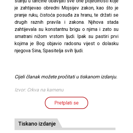
stanju u tančine obavljati sve one pojedinosti koje
je zahtijevao obredni Mojsijev zakon, kao što je
pranje ruku, čistoća posuđa za hranu, te držati se
drugih raznih pravila i zakona. Njihova stada
zahtijevala su konstantnu brigu o njima i zato su
smatrani nižom vrstom ljudi. Ipak su pastiri prvi
kojima je Bog objavio radosnu vijest o dolasku
njegova Sina, Spasitelja svih ljudi.
Cijeli članak možete pročitati u tiskanom izdanju.
Izvor: Crkva na kamenu
Pretplati se
Tiskano izdanje