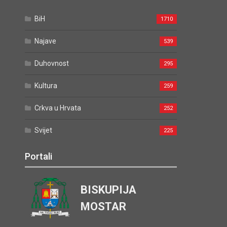
BiH
1710
Najave
539
Duhovnost
295
Kultura
259
Crkva u Hrvata
252
Svijet
225
Portali
BISKUPIJA
MOSTAR