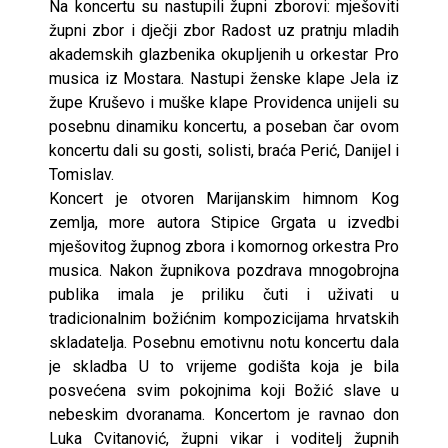
Na koncertu su nastupili župni zborovi: mješoviti
župni zbor i dječji zbor Radost uz pratnju mladih
akademskih glazbenika okupljenih u orkestar Pro
musica iz Mostara. Nastupi ženske klape Jela iz
župe Kruševo i muške klape Providenca unijeli su
posebnu dinamiku koncertu, a poseban čar ovom
koncertu dali su gosti, solisti, braća Perić, Danijel i
Tomislav.
Koncert je otvoren Marijanskim himnom Kog
zemlja, more autora Stipice Grgata u izvedbi
mješovitog župnog zbora i komornog orkestra Pro
musica. Nakon župnikova pozdrava mnogobrojna
publika imala je priliku čuti i uživati u
tradicionalnim božićnim kompozicijama hrvatskih
skladatelja. Posebnu emotivnu notu koncertu dala
je skladba U to vrijeme godišta koja je bila
posvećena svim pokojnima koji Božić slave u
nebeskim dvoranama. Koncertom je ravnao don
Luka Cvitanović, župni vikar i voditelj župnih