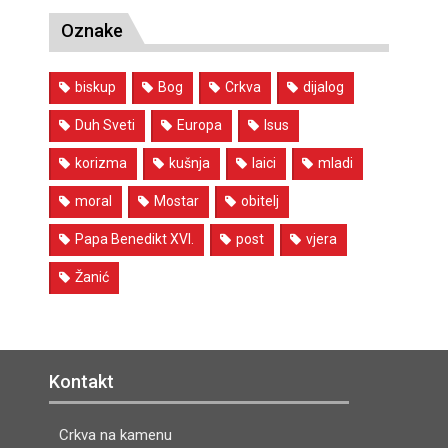
Oznake
biskup
Bog
Crkva
dijalog
Duh Sveti
Europa
Isus
korizma
kušnja
laici
mladi
moral
Mostar
obitelj
Papa Benedikt XVI.
post
vjera
Žanić
Kontakt
Crkva na kamenu