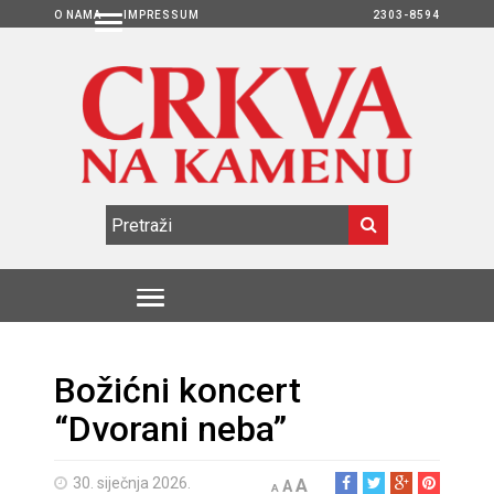
O NAMA
IMPRESSUM
2303-8594
Božićni koncert
“Dvorani neba”
30. siječnja 2026.
A
A
A