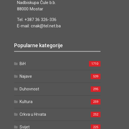
Nadbiskupa Čule b.b.
88000 Mostar
Tel. +387 36 326-336
E-mail: cnak@tel.net.ba
Popularne kategorije
BiH
1710
Najave
539
Duhovnost
295
Kultura
259
Crkva u Hrvata
252
Svijet
225