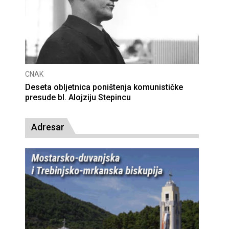
CNAK
tvara u optužnicu
Smrtovdan nadbiskupa Petra Č
Adresar