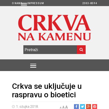
O NAMA
IMPRESSUM
2303-8594
Crkva se uključuje u
raspravu o bioetici
1. ožujka 2018.
A
A
A