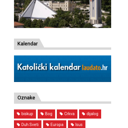
Kalendar
Oznake
biskup
Bog
Crkva
dijalog
Duh Sveti
Europa
Isus