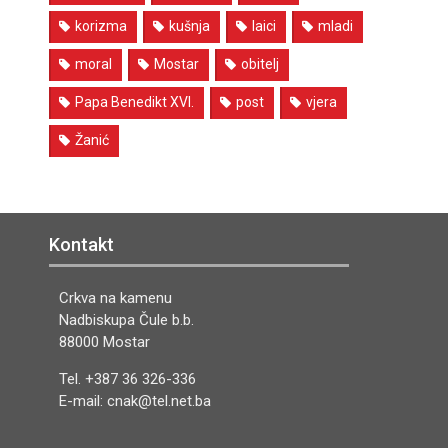
korizma
kušnja
laici
mladi
moral
Mostar
obitelj
Papa Benedikt XVI.
post
vjera
Žanić
Kontakt
Crkva na kamenu
Nadbiskupa Čule b.b.
88000 Mostar
Tel. +387 36 326-336
E-mail: cnak@tel.net.ba