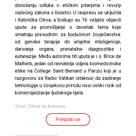
donošenju odluka o etičkim pitanjima i reviziji
važećeg zakona o bioetici. U raspravu se uključila
i Katolička Crkva, a biskupi su 16. veljače objavili
upute za promišljanje o desetak tema koje
smatraju presudnim za budućnost čovječanstva:
od genske terapije do umjetne inteligencije,
darivanja organa, prenatalne dijagnostike i
eutanazije. Među autorima tih uputa je i o. Brice de
Malherb, jedan od ravnatelja odjela biomedicinske
etike na College Saint-Bernard u Parizu koji je u
razgovoru za Radio Vatikan istaknuo da zadiranje
tehnologije u čovjekovu prirodu nosi veliki rizik od
komercijalizacije ljudskoga tijela.
Izvor: Crkva na kamenu
Pretplati se