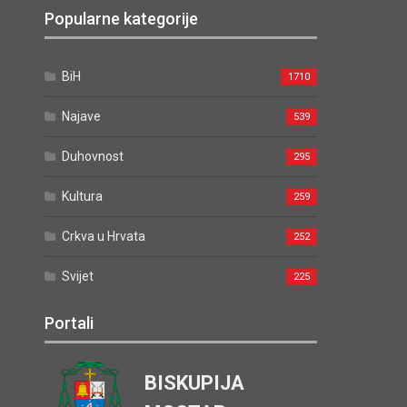
Popularne kategorije
BiH
1710
Najave
539
Duhovnost
295
Kultura
259
Crkva u Hrvata
252
Svijet
225
Portali
BISKUPIJA