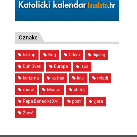
Oznake
biskup
Bog
Crkva
dijalog
Duh Sveti
Europa
Isus
korizma
kušnja
laici
mladi
moral
Mostar
obitelj
Papa Benedikt XVI.
post
vjera
Žanić