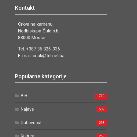
Kontakt
Crkva na kamenu
Nadbiskupa Čule b.b.
88000 Mostar
Tel. +387 36 326-336
E-mail: cnak@tel.net.ba
Popularne kategorije
BiH
1710
Najave
539
Duhovnost
295
Kultura
259