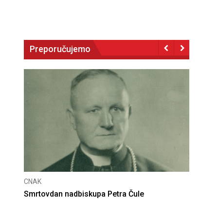
Preporučujemo
CNAK
dbiskupa Petra Čule
Deseta obljetnica poništ
presude bl. Alojziju Stepi