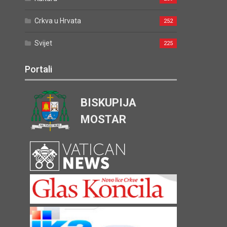
Crkva u Hrvata
252
Svijet
225
Portali
BISKUPIJA
MOSTAR