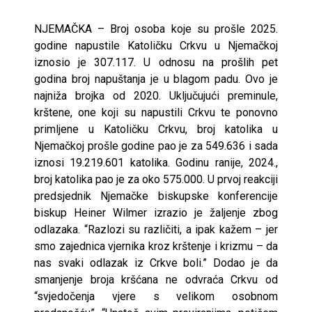
NJEMAČKA – Broj osoba koje su prošle 2025.
godine napustile Katoličku Crkvu u Njemačkoj
iznosio je 307.117. U odnosu na prošlih pet
godina broj napuštanja je u blagom padu. Ovo je
najniža brojka od 2020. Uključujući preminule,
krštene, one koji su napustili Crkvu te ponovno
primljene u Katoličku Crkvu, broj katolika u
Njemačkoj prošle godine pao je za 549.636 i sada
iznosi 19.219.601 katolika. Godinu ranije, 2024.,
broj katolika pao je za oko 575.000. U prvoj reakciji
predsjednik Njemačke biskupske konferencije
biskup Heiner Wilmer izrazio je žaljenje zbog
odlazaka. “Razlozi su različiti, a ipak kažem – jer
smo zajednica vjernika kroz krštenje i krizmu – da
nas svaki odlazak iz Crkve boli.” Dodao je da
smanjenje broja kršćana ne odvraća Crkvu od
“svjedočenja vjere s velikom osobnom