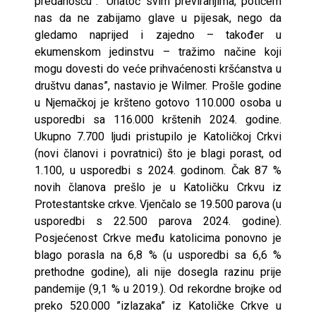
predanošću”. “Unatoč svim previranjima, potičem
nas da ne zabijamo glave u pijesak, nego da
gledamo naprijed i zajedno – također u
ekumenskom jedinstvu – tražimo načine koji
mogu dovesti do veće prihvaćenosti kršćanstva u
društvu danas”, nastavio je Wilmer. Prošle godine
u Njemačkoj je kršteno gotovo 110.000 osoba u
usporedbi sa 116.000 krštenih 2024. godine.
Ukupno 7.700 ljudi pristupilo je Katoličkoj Crkvi
(novi članovi i povratnici) što je blagi porast, od
1.100, u usporedbi s 2024. godinom. Čak 87 %
novih članova prešlo je u Katoličku Crkvu iz
Protestantske crkve. Vjenčalo se 19.500 parova (u
usporedbi s 22.500 parova 2024. godine).
Posjećenost Crkve među katolicima ponovno je
blago porasla na 6,8 % (u usporedbi sa 6,6 %
prethodne godine), ali nije dosegla razinu prije
pandemije (9,1 % u 2019.). Od rekordne brojke od
preko 520.000 ”izlazaka” iz Katoličke Crkve u