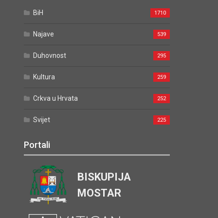
BiH
1710
Najave
539
Duhovnost
295
Kultura
259
Crkva u Hrvata
252
Svijet
225
Portali
BISKUPIJA
MOSTAR