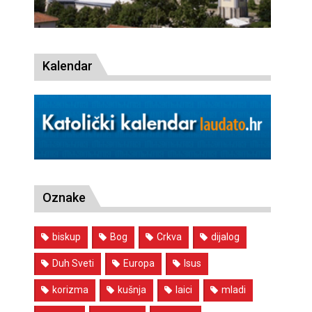
Kalendar
Oznake
biskup
Bog
Crkva
dijalog
Duh Sveti
Europa
Isus
korizma
kušnja
laici
mladi