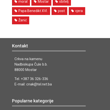
moral
Mostar
obitelj
Papa Benedikt XVI.
post
vjera
Žanić
Kontakt
Crkva na kamenu
Nadbiskupa Čule b.b.
88000 Mostar
Tel. +387 36 326-336
E-mail: cnak@tel.net.ba
Popularne kategorije